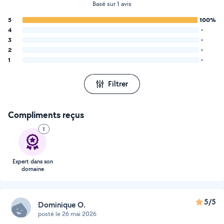
Basé sur 1 avis
5
100%
4
-
3
-
2
-
1
-
Filtrer
Compliments reçus
1
Expert dans son
domaine
5/5
Dominique O.
posté le 26 mai 2026