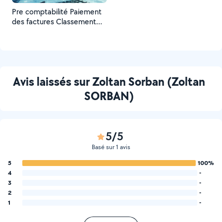
Pre comptabilité Paiement
des factures Classement
Rapprochement bancaire
Saisi des factures dans
logiciel comptable
Analytique
Avis laissés sur Zoltan Sorban (Zoltan
SORBAN)
5/5
Basé sur 1 avis
5
100%
4
-
3
-
2
-
1
-