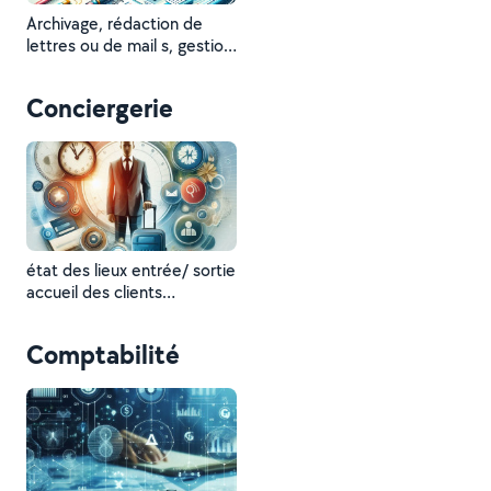
Archivage, rédaction de
lettres ou de mail s, gestion
des agendas ,
Conciergerie
état des lieux entrée/ sortie
accueil des clients
accompagnement
organisation de
Comptabilité
déplacements /voyages
proposition de sorties
culturelles