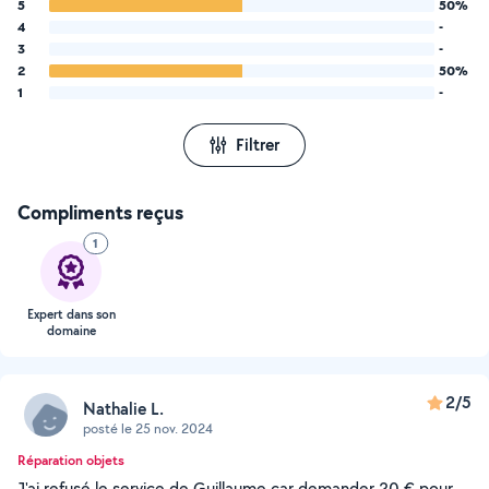
5
50%
4
-
3
-
2
50%
1
-
Filtrer
Compliments reçus
1
Expert dans son
domaine
2/5
Nathalie L.
posté le 25 nov. 2024
Réparation objets
J'ai refusé le service de Guillaume car demander 20 € pour