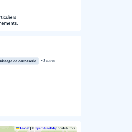
iculiers
gnements.
nissage de carrosserie
+ 3 autres
Leaflet
|
©
OpenStreetMap
contributors