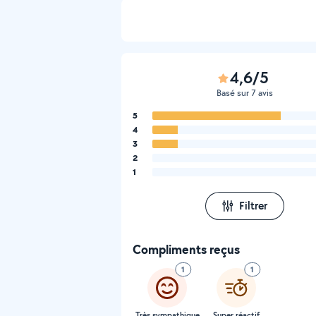
4,6/5
Basé sur 7 avis
5
4
3
2
1
Filtrer
Compliments reçus
1
1
Très sympathique
Super réactif