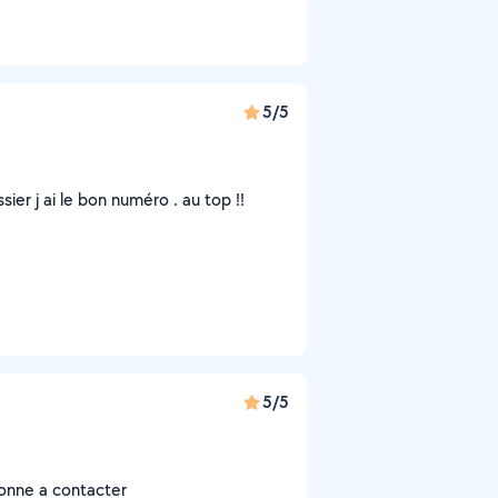
5/5
sier j ai le bon numéro . au top !!
5/5
onne a contacter