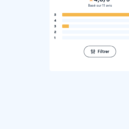
Basé sur 11 avis
5
4
3
2
1
Filtrer