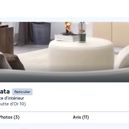
ata
Particulier
te d’intérieur
outte d'Or 10)
Photos
(
3
)
Avis (11)