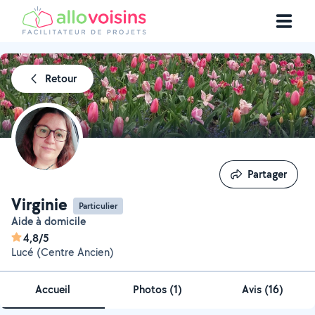
Retour
Partager
Partager
Virginie
Particulier
Aide à domicile
4,8/5
Lucé (Centre Ancien)
Accueil
Photos
(
1
)
Avis (16)