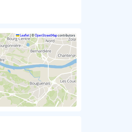
Leaflet
|
©
OpenStreetMap
contributors