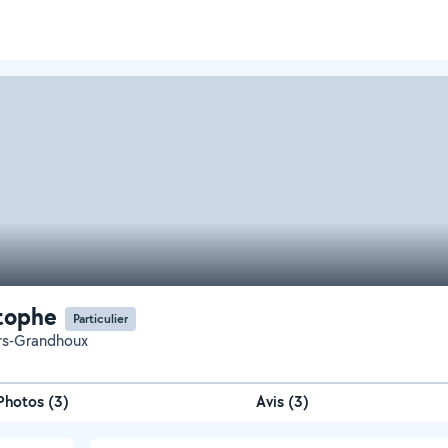
tophe
Particulier
ers-Grandhoux
Photos
(
3
)
Avis (3)