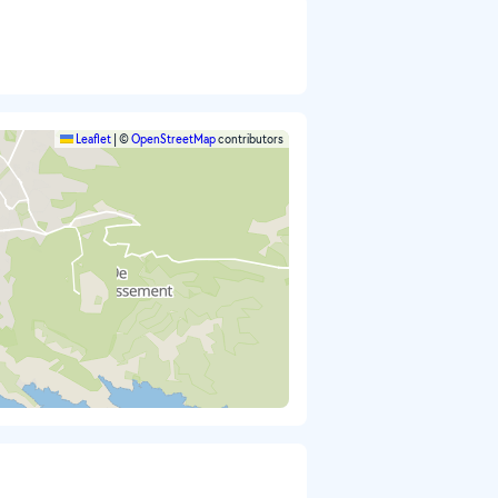
Leaflet
|
©
OpenStreetMap
contributors