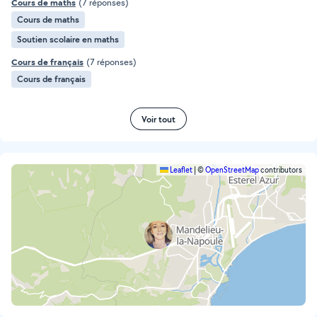
Cours de maths
(7 réponses)
Cours de maths
Soutien scolaire en maths
Cours de français
(7 réponses)
Cours de français
Voir tout
Leaflet
|
©
OpenStreetMap
contributors