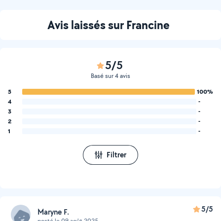
Avis laissés sur Francine
5/5
Basé sur 4 avis
5
100%
4
-
3
-
2
-
1
-
Filtrer
5/5
Maryne F.
posté le 09 août 2025