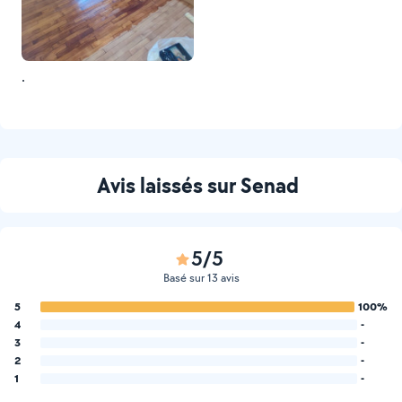
.
Avis laissés sur Senad
5/5
Basé sur 13 avis
5
100%
4
-
3
-
2
-
1
-