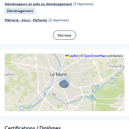
Déménageurs et aide au déménagement
(3 réponses)
Déménagement
Plâtrerie - Murs - Plafonds
(2 réponses)
Voir tout
Leaflet
|
©
OpenStreetMap
contributors
Certifications / Diplômes