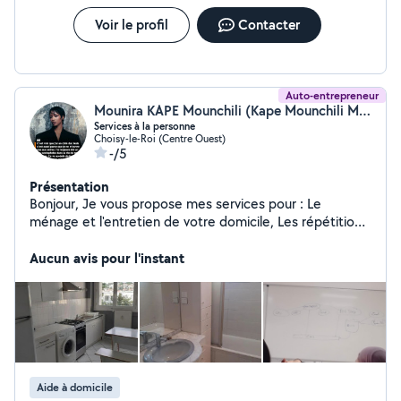
Voir le profil
Contacter
Auto-entrepreneur
Mounira KAPE Mounchili (Kape Mounchili Mounira)
Services à la personne
Choisy-le-Roi (Centre Ouest)
-/5
Présentation
Bonjour, Je vous propose mes services pour : Le
ménage et l'entretien de votre domicile, Les répétitions
/ soutien scolaire, La garde d'enfants. repassage de
linge. assistance aux personnes âgées Sérieuse,
Aucun avis pour l'instant
ponctuelle et dynamique, je m'adapte à vos besoins et
je m'engage à fournir un travail soigné et de qualité.
N'hésitez pas à me contacter pour plus d'informations
ou pour convenir d'une intervention. À très bientôt !
Aide à domicile