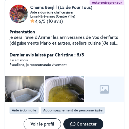
Auto-entrepreneur
Chems Benjlil (L'aide Pour Tous)
Aide a domicile chef cuisinier
Limeil-Brévannes (Centre Ville)
4,6/5
(10 avis)
Présentation
je serai ravie d'Animer les anniversaires de Vos d'enfants
(déguisements Mario et autres, ateliers cuisine )Je suis
motivé dans mes démarches je suis sérieux et j'aime ce
que j'entreprends ponctuelle aussi. Je dispose d'une
Dernier avis laissé par Christine : 5/5
shampouineuse professionnelle pour tout lavage de vos
Il y a 5 mois
Excellent, je recommande vivement
canapés tapis voiture et aussi matelas au plaisir
Aide à domicile
Accompagnement de personne âgée
Voir le profil
Contacter