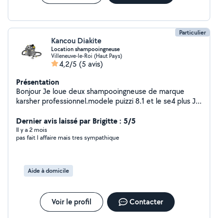
Particulier
Kancou Diakite
Location shampooingneuse
Villeneuve-le-Roi (Haut Pays)
4,2/5
(5 avis)
Présentation
Bonjour Je loue deux shampooingneuse de marque
karsher professionnel.modele puizzi 8.1 et le se4 plus Je
loue une perceuse et nettoyeur pour vitre wv6 de
Dernier avis laissé par Brigitte : 5/5
marque karsher. Au plaisir de vous service.
Il y a 2 mois
pas fait l affaire mais tres sympathique
Aide à domicile
Voir le profil
Contacter