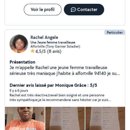
Voir le profil
Contacter
Particulier
Rachel Angele
Une Jeune femme travailleuse
Alfortville (Tony Garnier Soladier)
4,5/5
(8 avis)
Présentation
Je m'appelle Rachel une jeune femme travailleuse
sérieuse très maniaque j'habite à alfortville 94140 je suis
à la recherche des heures du ménage à domicile,
repassage et aide à domicile n'hésitez pas à me
Dernier avis laissé par Monique Grâce : 5/5
contacter en privé merci.
Il y a 6 jours
Rachel est très réactive,travail bien soigné et une personne
très sympathique,je la recommanderai sans hésiter car je suis
satisfaite de son travail.