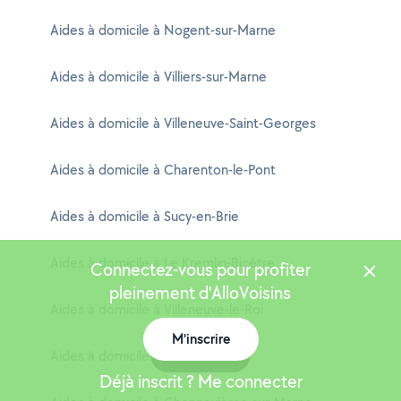
Aides à domicile à Nogent-sur-Marne
Aides à domicile à Villiers-sur-Marne
Aides à domicile à Villeneuve-Saint-Georges
Aides à domicile à Charenton-le-Pont
Aides à domicile à Sucy-en-Brie
Aides à domicile à Le Kremlin-Bicêtre
Connectez-vous pour profiter
pleinement d'AlloVoisins
Aides à domicile à Villeneuve-le-Roi
M'inscrire
Carte
Aides à domicile à Arcueil
Déjà inscrit ? Me connecter