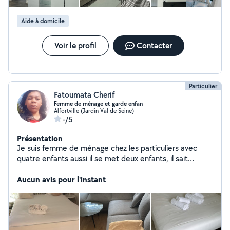
Aide à domicile
Voir le profil
Contacter
Particulier
Fatoumata Cherif
Femme de ménage et garde enfan
Alfortville (Jardin Val de Seine)
-/5
Présentation
Je suis femme de ménage chez les particuliers avec
quatre enfants aussi il se met deux enfants, il sait
comment garder les enfants pour over aide à domicile
aussi. Je suis disponible pour le ménage de neuf heures
Aucun avis pour l'instant
à 15h. Toujours disponible lundi ou vendredi très efficace
professionnel.