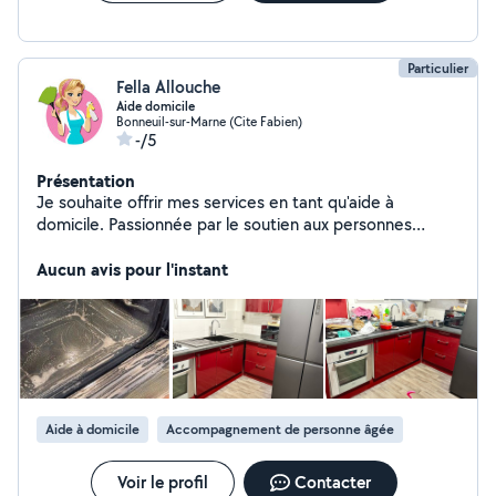
Particulier
Fella Allouche
Aide domicile
Bonneuil-sur-Marne (Cite Fabien)
-/5
Présentation
Je souhaite offrir mes services en tant qu'aide à
domicile. Passionnée par le soutien aux personnes
âgées, je suis attentive, organisée et dévouée. Je
propose également des services de garde d'enfants,
Aucun avis pour l'instant
avec une approche bienveillante et sécurisante. Je suis
motivée à apporter mon aide au quotidien et à faciliter
la vie des familles
Aide à domicile
Accompagnement de personne âgée
Voir le profil
Contacter