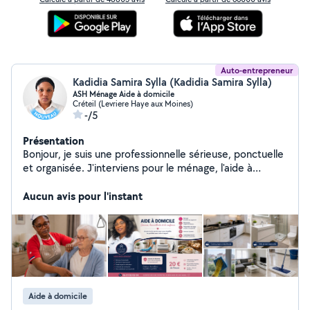
Auto-entrepreneur
Kadidia Samira Sylla (Kadidia Samira Sylla)
ASH Ménage Aide à domicile
Créteil (Levriere Haye aux Moines)
-/5
Présentation
Bonjour, je suis une professionnelle sérieuse, ponctuelle
et organisée. J'interviens pour le ménage, l'aide à
domicile, le service en restauration et les missions
d'agent de service hospitalier (ASH). Je réalise un travail
Aucun avis pour l'instant
soigné, dans le respect des consignes et des règles
d'hygiène. Je suis disponible en semaine et le week-end
selon vos besoins. N'hésitez pas à me contacter, je
serai ravie de vous accompagner dans vos projets
Aide à domicile