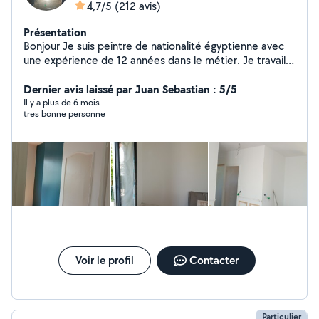
4,7/5
(212 avis)
Présentation
Bonjour Je suis peintre de nationalité égyptienne avec
une expérience de 12 années dans le métier. Je travaille
en toute autonomie et ne demande aucun acompte en
début de chantier (paiement total à reception du
Dernier avis laissé par Juan Sebastian : 5/5
chantier. Si vous êtes intéressés, n'hesitez pas pour tout
Il y a plus de 6 mois
tres bonne personne
renseignement comcordialement ap Bien cordialement
Voir le profil
Contacter
Particulier