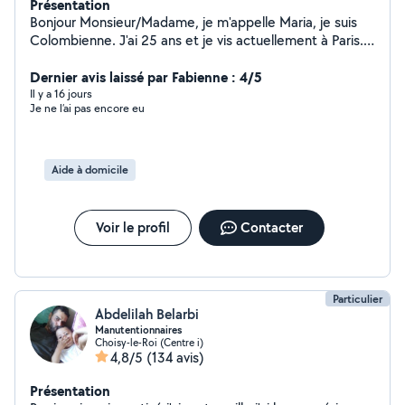
Présentation
Bonjour Monsieur/Madame, je m'appelle Maria, je suis
Colombienne. J'ai 25 ans et je vis actuellement à Paris.
Je suis en France depuis quatre ans. J'ai de l'expérience
dans la petite enfance et je suis infirmière diplômée en
Dernier avis laissé par Fabienne : 4/5
Colombie. J'ai travaillé aux urgences hospitalières et j'ai
Il y a 16 jours
Je ne l’ai pas encore eu
également de l'expérience dans les soins aux personnes
âgées, notamment en EHPAD. Je vous remercie de
votre confiance. Je suis à votre disposition.
Aide à domicile
Voir le profil
Contacter
Particulier
Abdelilah Belarbi
Manutentionnaires
Choisy-le-Roi (Centre i)
4,8/5
(134 avis)
Présentation