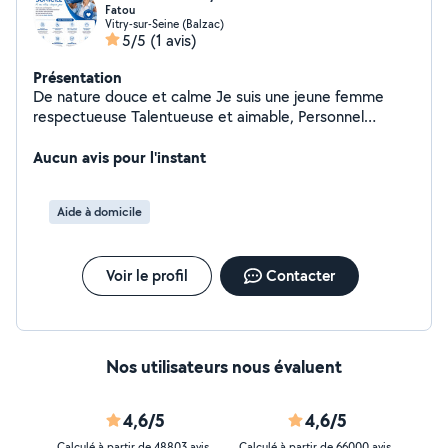
Fatou
Vitry-sur-Seine (Balzac)
5/5
(1 avis)
Présentation
De nature douce et calme Je suis une jeune femme
respectueuse Talentueuse et aimable, Personnel
sérieux, qualifié et à l'écoute Respect, discrétion et
confiance Service adapté à vos besoins Disponibilité et
Aucun avis pour l'instant
flexibilité
Aide à domicile
Voir le profil
Contacter
Nos utilisateurs nous évaluent
4,6/5
4,6/5
Calculé à partir de 48803 avis
Calculé à partir de 66000 avis