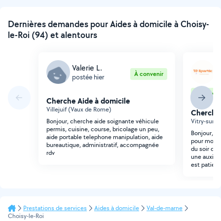
Dernières demandes pour Aides à domicile à Choisy-
le-Roi (94) et alentours
Valerie L.
T
À convenir
postée hier
p
Sur devis
Cherche Aide à domicile
Villejuif (Vaux de Rome)
Cherche 
Bonjour, cherche aide soignante véhicule
Vitry-sur-
permis, cuisine, course, bricolage un peu,
Bonjour, je
aide portable telephone manipulation, aide
pour mois l
bureautique, administratif, accompagnée
du soir de
rdv
une auxilia
est patien
Prestations de services
Aides à domicile
Val-de-marne
Choisy-le-Roi