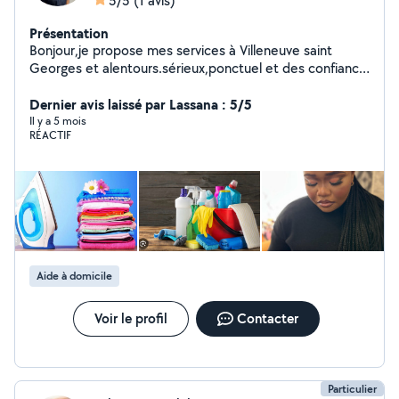
5/5
(1 avis)
Présentation
Bonjour,je propose mes services à Villeneuve saint
Georges et alentours.sérieux,ponctuel et des confiance
disponible pour le ménage,babysitting et maquillage
réponse rapide Choisis MÉNAGE Puis écris : Tarif : 12
Dernier avis laissé par Lassana : 5/5
/heure (ou écris à discuter Tarif pour le maquillage 40 à
Il y a 5 mois
RÉACTIF
discuter pour l maquillage simple Et 80 à discuter pour l
maquillage pour des occasions Disponible en semaine
et le week-end.
Aide à domicile
Voir le profil
Contacter
Particulier