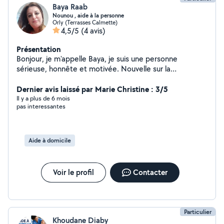
Baya Raab
Nounou , aide à la personne
Orly (Terrasses Calmette)
4,5/5
(4 avis)
Présentation
Bonjour, je m'appelle Baya, je suis une personne
sérieuse, honnête et motivée. Nouvelle sur la
plateforme, je propose mes services dans l'aide à la
personne courses, , la garde d'enfants (nounou), le
Dernier avis laissé par Marie Christine : 3/5
repassage, les tâches ménagères, ainsi que des cours
Il y a plus de 6 mois
pas interessantes
d'anglais pour enfants ou adultes , j'ai un bon contact
avec les gens qui me permet de s'occuper de l'accueil
aux hôtels ainsi que les restaurants . J'aime rendre
service et je m'adapte aux besoins de chacun avec
Aide à domicile
bienveillance et discrétion. N'hésitez pas à me
contacter, je serai ravie de vous aider
Voir le profil
Contacter
Particulier
Khoudane Diaby