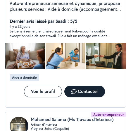
Auto-entrepreneuse sérieuse et dynamique, je propose
plusieurs services : Aide à domicile (accompagnement
quotidien, aide aux tâches courantes) Ménage et
entretien complet du logement (cuisine, salle de bain,
Dernier avis laissé par Saadi : 5/5
repassage, rangement) Hôtesse d'accueil pour
Il y a 22 jours
Je tiens à remercier chaleureusement Rabya pour la qualité
événements, salons et entreprises Ponctuelle,
exceptionnelle de son travail. Elle a fait un ménage excellent
organisée et professionnelle, je m'adapte aux besoins
chez moi : tout est propre, bien organisé et les détails n’ont pas
de chaque client afin d'offrir un service de qualité.
été oubliés. Rabya est professionnelle, efficace et très
Disponible en semaine et week-end. Contactez-moi
agréable. Je recommande vivement ses services et je ferai de
nouveau appel à elle sans hésiter !
pour toute demande d'information ou devis.
Aide à domicile
Voir le profil
Contacter
Auto-entrepreneur
Mohamed Salama (Ms Travaux d'Intèrieur)
Artisan d'intérieur
Vitry-sur-Seine (Coquelin)