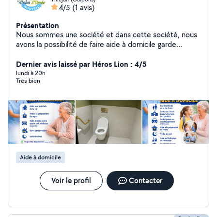
4/5
(1 avis)
Présentation
Nous sommes une société et dans cette société, nous
avons la possibilité de faire aide à domicile garde
d'enfants, nettoyage dans les maisons ou dans les
locaux, livraison de courses, préparation de repas. Nous
Dernier avis laissé par Héros Lion : 4/5
faisons aussi les gardes de nuit.
lundi à 20h
Très bien
Aide à domicile
Voir le profil
Contacter