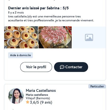
domicile.sérieuse, ponctuelle et appliquée,n hesitez pas
à me contacter.
Dernier avis laissé par Sabrina : 5/5
Il y a 2 mois
tres satisfaite,lyly est une merveilleuse personne tres
aceuillante et tres proffesionnelle ,je la recommande vivement.
Aide à domicile
Voir le profil
Contacter
Particulier
Maria Castellanos
Maria castellanos
Villejuif (Barmonts)
3,6/5
(9 avis)