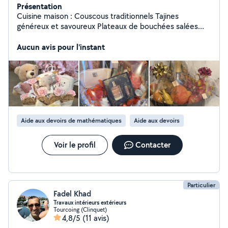
Présentation
Cuisine maison : Couscous traditionnels Tajines
généreux et savoureux Plateaux de bouchées salées
pour anniversaires, repas de famille, apéritifs,
baptêmes, fêtes et autres occasions. Créations
Aucun avis pour l'instant
personnalisées : Emballage de coffrets cadeaux avec
une présentation élégante Confection de paniers de
fruits pour offrir ou pour vos événements Je mets un
point d'honneur à offrir un travail soigné, des produits de
qualité et une présentation qui fait la différence.
Chaque commande est préparée avec attention selon
vos envies et votre budget. N'hésitez pas à me
Aide aux devoirs de mathématiques
Aide aux devoirs
contacter pour échanger sur votre projet. Je serai ravie
de vous conseiller et de vous proposer un devis
Voir le profil
Contacter
personnalisé.
Particulier
Fadel Khad
Travaux intérieurs extérieurs
Tourcoing (Clinquet)
4,8/5
(11 avis)