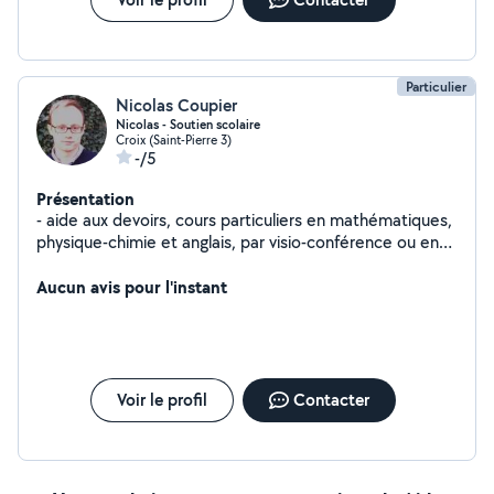
Particulier
Nicolas Coupier
Nicolas - Soutien scolaire
Croix (Saint-Pierre 3)
-/5
Présentation
- aide aux devoirs, cours particuliers en mathématiques,
physique-chimie et anglais, par visio-conférence ou en
présentiel - dog-sitting et promenade de chiens - petit
bricolage
Aucun avis pour l'instant
Voir le profil
Contacter