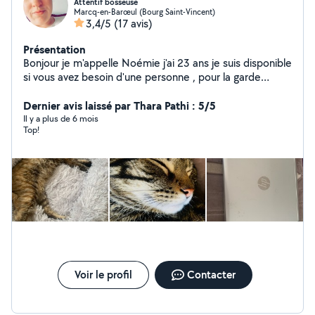
Attentif bosseuse
Marcq-en-Barœul (Bourg Saint-Vincent)
3,4/5
(17 avis)
Présentation
Bonjour je m'appelle Noémie j'ai 23 ans je suis disponible
si vous avez besoin d'une personne , pour la garde
d'animaux le repassage, baby Sitting , ménage. n'hésitez
pas à me contacter.
Dernier avis laissé par Thara Pathi : 5/5
Il y a plus de 6 mois
Top!
Voir le profil
Contacter