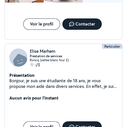
Voir le profil
Contacter
Particulier
Elise Marhem
Prestation de services
Roncq (vallee blanc four 2)
-/5
Présentation
Bonjour, je suis une étudiante de 18 ans, je vous
propose mon aide dans divers services. En effet, je suis
sérieuse et soigneuse et je souhaite effectuer des
tâches où je suis qualifiée pour aider mes parents à
Aucun avis pour l'instant
financer mes études.
Voir le profil
Contacter