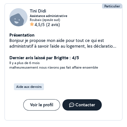
Particulier
Tini Didi
Assistance administrative
Roubaix (epeule sud)
4,5/5
(2 avis)
Présentation
Bonjour je propose mon aide pour tout ce qui est
administratif à savoir l'aide au logement, les déclarations
d'impôts, le trie et rangement des dossiers, la prise de
rendez-vous, gestion des documents, emails, courriers.
Dernier avis laissé par Brigitte : 4/5
Saisir des données, mais aussi l'organisation et les
Il y a plus de 6 mois
malheureusement nous n'avons pas fait affaire ensemble
plannings . N'hésitez pas :)
Aide aux devoirs
Voir le profil
Contacter