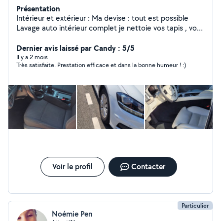
Présentation
Intérieur et extérieur : Ma devise : tout est possible
Lavage auto intérieur complet je nettoie vos tapis , vos
fauteuils Je redonne un aspect proche du neuf. Je
propose en location ma shampouineuse Je propose en
Dernier avis laissé par Candy : 5/5
location ma perceuse Électricité : un probleme
Il y a 2 mois
Très satisfaite. Prestation efficace et dans la bonne humeur ! :)
electrique , remplacer / deplacer des prises . Motoriser
votre portail , vos volets . installer une borne de
recharge electrique maçonnerie , petits travaux de
plomberie, debroussailleuse, tondre la pelouse.,tailler
les haies ..etc .. montage de meuble , dressing , cuisines
equipées Je suis un particulier.
Voir le profil
Contacter
Particulier
Noémie Pen