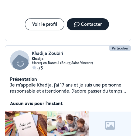
Voir le profil
Contacter
Particulier
Khadija Zoubiri
Khadija
Marcq-en-Barœul (Bourg Saint-Vincent)
-/5
Présentation
Je m'appelle Khadija, j'ai 17 ans et je suis une personne
responsable et attentionnée. J'adore passer du temps
avec les enfants et les aider à réussir. J'ai de
l'expérience en babysitting et je suis également très à
Aucun avis pour l'instant
l'aise pour aider avec les devoirs. Si vous recherchez
quelqu'un de confiance pour prendre soin de vos
enfants et les aider dans leurs devoirs, je serais ravie de
vous aider !