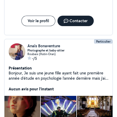
Voir le profil
Contacter
Particulier
Anaïs Bonaventure
Photographe et baby-sitter
Roubaix (Hutin-Oran)
-/5
Présentation
Bonjour, Je suis une jeune fille ayant fait une première
année d'étude en psychologie l'année dernière mais j'ai
décidé de démarrer une formation pour devenir doula
en janvier ! J'ai eu l'opportunité de faire partie de
Aucun avis pour l'instant
l'agence de babysitting Kangourou kids qui ont su me
former à la garde d'enfants ! A côté de cela je suis
photographe amatrice avec des prix défiant toutes
concurrence ! J'ai déjà photographié des mariages, des
anniversaires, des enfants, des cousinade etc