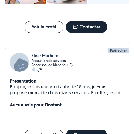
Voir le profil
Contacter
Particulier
Elise Marhem
Prestation de services
Roncq (vallee blanc four 2)
-/5
Présentation
Bonjour, je suis une étudiante de 18 ans, je vous
propose mon aide dans divers services. En effet, je suis
sérieuse et soigneuse et je souhaite effectuer des
tâches où je suis qualifiée pour aider mes parents à
Aucun avis pour l'instant
financer mes études.