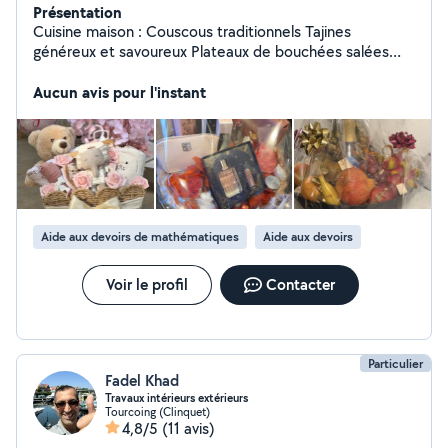
Présentation
Cuisine maison : Couscous traditionnels Tajines
généreux et savoureux Plateaux de bouchées salées
pour anniversaires, repas de famille, apéritifs,
baptêmes, fêtes et autres occasions. Créations
Aucun avis pour l'instant
personnalisées : Emballage de coffrets cadeaux avec
une présentation élégante Confection de paniers de
fruits pour offrir ou pour vos événements Je mets un
point d'honneur à offrir un travail soigné, des produits de
qualité et une présentation qui fait la différence.
Chaque commande est préparée avec attention selon
vos envies et votre budget. N'hésitez pas à me
Aide aux devoirs de mathématiques
Aide aux devoirs
contacter pour échanger sur votre projet. Je serai ravie
de vous conseiller et de vous proposer un devis
Voir le profil
Contacter
personnalisé.
Particulier
Fadel Khad
Travaux intérieurs extérieurs
Tourcoing (Clinquet)
4,8/5
(11 avis)