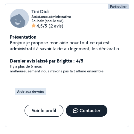
Particulier
Tini Didi
Assistance administrative
Roubaix (epeule sud)
4,5/5
(2 avis)
Présentation
Bonjour je propose mon aide pour tout ce qui est
administratif à savoir l'aide au logement, les déclarations
d'impôts, le trie et rangement des dossiers, la prise de
rendez-vous, gestion des documents, emails, courriers.
Dernier avis laissé par Brigitte : 4/5
Saisir des données, mais aussi l'organisation et les
Il y a plus de 6 mois
malheureusement nous n'avons pas fait affaire ensemble
plannings . N'hésitez pas :)
Aide aux devoirs
Voir le profil
Contacter