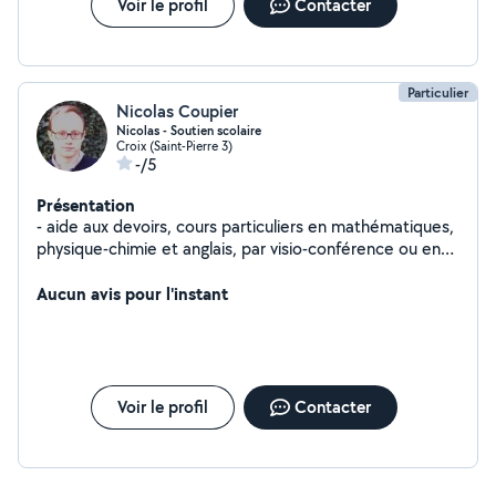
Voir le profil
Contacter
Particulier
Nicolas Coupier
Nicolas - Soutien scolaire
Croix (Saint-Pierre 3)
-/5
Présentation
- aide aux devoirs, cours particuliers en mathématiques,
physique-chimie et anglais, par visio-conférence ou en
présentiel - dog-sitting et promenade de chiens - petit
bricolage
Aucun avis pour l'instant
Voir le profil
Contacter