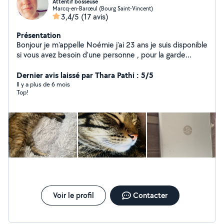
Attentif bosseuse
Marcq-en-Barœul (Bourg Saint-Vincent)
3,4/5
(17 avis)
Présentation
Bonjour je m'appelle Noémie j'ai 23 ans je suis disponible
si vous avez besoin d'une personne , pour la garde
d'animaux le repassage, baby Sitting , ménage. n'hésitez
pas à me contacter.
Dernier avis laissé par Thara Pathi : 5/5
Il y a plus de 6 mois
Top!
Voir le profil
Contacter