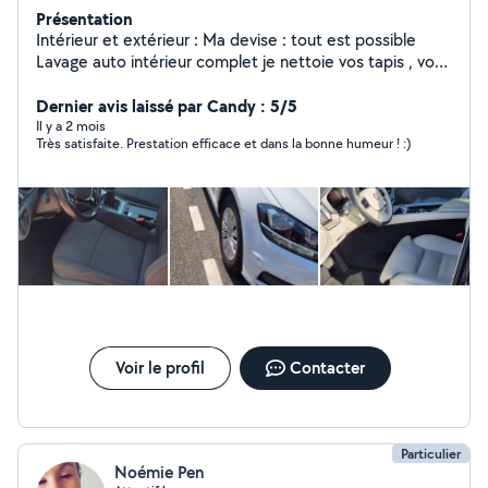
Présentation
Intérieur et extérieur : Ma devise : tout est possible
Lavage auto intérieur complet je nettoie vos tapis , vos
fauteuils Je redonne un aspect proche du neuf. Je
propose en location ma shampouineuse Je propose en
Dernier avis laissé par Candy : 5/5
location ma perceuse Électricité : un probleme
Il y a 2 mois
Très satisfaite. Prestation efficace et dans la bonne humeur ! :)
electrique , remplacer / deplacer des prises . Motoriser
votre portail , vos volets . installer une borne de
recharge electrique maçonnerie , petits travaux de
plomberie, debroussailleuse, tondre la pelouse.,tailler
les haies ..etc .. montage de meuble , dressing , cuisines
equipées Je suis un particulier.
Voir le profil
Contacter
Particulier
Noémie Pen