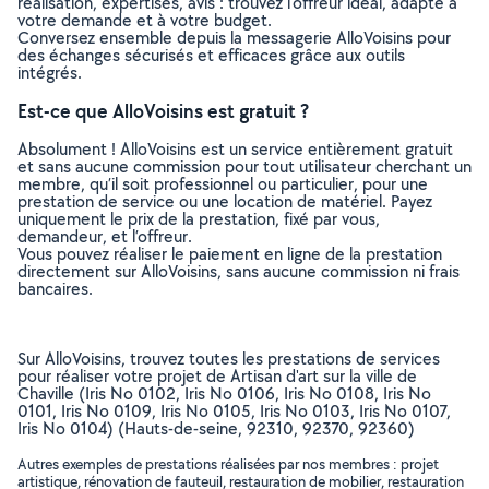
réalisation, expertises, avis : trouvez l'offreur idéal, adapté à
votre demande et à votre budget.
Conversez ensemble depuis la messagerie AlloVoisins pour
des échanges sécurisés et efficaces grâce aux outils
intégrés.
Est-ce que AlloVoisins est gratuit ?
Absolument ! AlloVoisins est un service entièrement gratuit
et sans aucune commission pour tout utilisateur cherchant un
membre, qu’il soit professionnel ou particulier, pour une
prestation de service ou une location de matériel. Payez
uniquement le prix de la prestation, fixé par vous,
demandeur, et l’offreur.
Vous pouvez réaliser le paiement en ligne de la prestation
directement sur AlloVoisins, sans aucune commission ni frais
bancaires.
Sur AlloVoisins, trouvez toutes les prestations de services
pour réaliser votre projet de Artisan d'art sur la ville de
Chaville (Iris No 0102, Iris No 0106, Iris No 0108, Iris No
0101, Iris No 0109, Iris No 0105, Iris No 0103, Iris No 0107,
Iris No 0104) (Hauts-de-seine, 92310, 92370, 92360)
Autres exemples de prestations réalisées par nos membres : projet
artistique, rénovation de fauteuil, restauration de mobilier, restauration