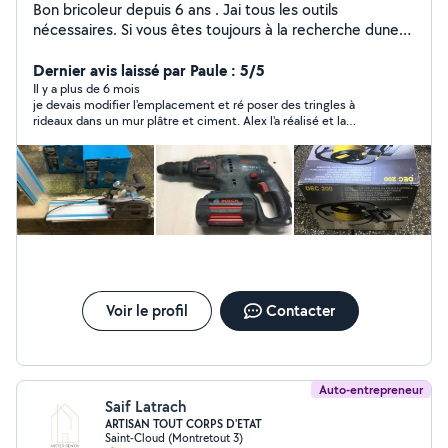
Bon bricoleur depuis 6 ans . Jai tous les outils
nécessaires. Si vous êtes toujours à la recherche dune
personne polyvalente nhésitez pas à me solliciter, je
travaille proprement et soigneusement.
Dernier avis laissé par Paule : 5/5
Il y a plus de 6 mois
je devais modifier l'emplacement et ré poser des tringles à
rideaux dans un mur plâtre et ciment. Alex l'a réalisé et la
prestation est bien finie
Voir le profil
Contacter
Auto-entrepreneur
Saif Latrach
ARTISAN TOUT CORPS D'ETAT
Saint-Cloud (Montretout 3)