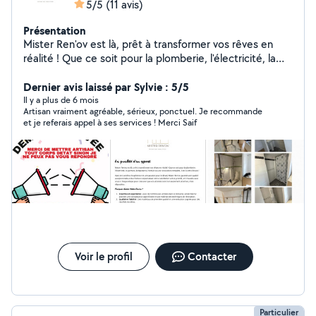
5/5
(11 avis)
Présentation
Mister Ren'ov est là, prêt à transformer vos rêves en
réalité ! Que ce soit pour la plomberie, l'électricité, la
peinture, la tapisserie, l'enduit ou une rénovation
complète, il est à votre écoute ! Avec des années
Dernier avis laissé par Sylvie : 5/5
d'expérience et une passion pour le détail, Mister Ren'ov
Il y a plus de 6 mois
Artisan vraiment agréable, sérieux, ponctuel. Je recommande
garantit une qualité exceptionnelle et des finitions
et je referais appel à ses services ! Merci Saif
impeccables. Votre satisfaction est sa priorité, et il
travaille avec vous à chaque étape pour s'assurer que
vos attentes sont non seulement atteintes, mais
dépassées. N'hésitez pas, le changement vous attend !
Contactez Mister Ren'ov dès aujourd'hui et commencez
à donner vie à vos projets les plus ambitieux.
déplacement et devis offert
Voir le profil
Contacter
Particulier