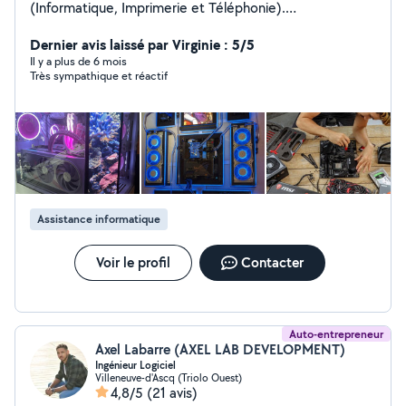
(Informatique, Imprimerie et Téléphonie).
Montage/Démontage PC (Serveur, Fixe et Portable).
Besoin d'aide pour installer un composant (ram, hdd,
Dernier avis laissé par Virginie : 5/5
ssd, cpu, gpu...), ou besoin d'installer windows ? des
Il y a plus de 6 mois
Très sympathique et réactif
pilotes pour la carte graphique, le clavier ou la souris ?.
Problème d'affichage ? un pc qui démarre qu'avec une
ram mais pas deux ?... N'attendez plus, je suis votre
homme.
Assistance informatique
Voir le profil
Contacter
Auto-entrepreneur
Axel Labarre (AXEL LAB DEVELOPMENT)
Ingénieur Logiciel
Villeneuve-d'Ascq (Triolo Ouest)
4,8/5
(21 avis)