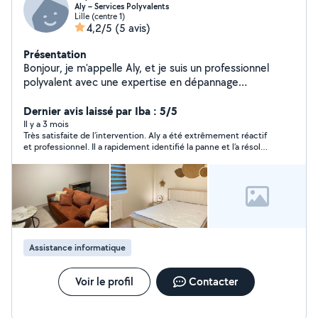
Aly – Services Polyvalents
Lille (centre 1)
4,2/5
(5 avis)
Présentation
Bonjour, je m'appelle Aly, et je suis un professionnel
polyvalent avec une expertise en dépannage
informatique, nettoyage chez les particuliers, services
de déménagement et montage de meubles en kit. Fort
Dernier avis laissé par Iba : 5/5
de plusieurs années d'expérience, je mets un point
Il y a 3 mois
Très satisfaite de l’intervention. Aly a été extrêmement réactif
d'honneur à offrir des prestations fiables, soignées, et
et professionnel. Il a rapidement identifié la panne et l’a résolue
adaptées à vos besoins. Je suis disponible rapidement,
en très peu de temps, je recommande vivement et je
à l'écoute, et je garantis un service de qualité. N'hésitez
n’hésiterai pas à refaire appel à lui en cas de besoin !
pas à me contacter pour toute mission ou information.
Assistance informatique
Voir le profil
Contacter