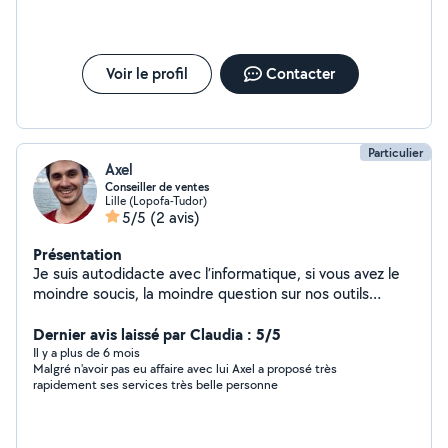
Voir le profil
Contacter
Particulier
Axel
Conseiller de ventes
Lille (Lopofa-Tudor)
5/5
(2 avis)
Présentation
Je suis autodidacte avec l’informatique, si vous avez le
moindre soucis, la moindre question sur nos outils
connectés (PC, tablette, téléphone, ect...) je vous
aiderez/répondrez avec plaisir !
Dernier avis laissé par Claudia : 5/5
Il y a plus de 6 mois
Malgré n'avoir pas eu affaire avec lui Axel a proposé très
rapidement ses services très belle personne