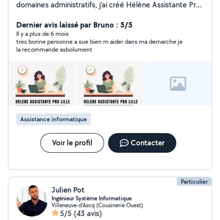
domaines administratifs, j'ai créé Hélène Assistante Pro
Lille en décembre 2024. J'accompagne les particuliers
et les professionnels dans leurs démarches
Dernier avis laissé par Bruno : 5/5
administratives, informatiques et organisationnelles, à
Il y a plus de 6 mois
tres bonne personne a sue bien m aider dans ma demarche je
distance ou à domicile. Sur mon site internet Hélène
la recommande asbolument
Assistante Pro Lille , vous pouvez découvrir l'ensemble
de mes services : Gestion administrative Relation client
Ressources humaines Communication interne & externe
Mon objectif ? Vous faire gagner du temps et vous offrir
un accompagnement clair, personnalisé et efficace.
N'hésitez pas à visiter mon site et à me contacter pour
que nous trouvions ensemble les solutions les plus
Assistance informatique
adaptées à vos besoins. À très bientôt, Hélène
Voir le profil
Contacter
Particulier
Julien Pot
Ingénieur Système Informatique
Villeneuve-d'Ascq (Cousinerie Ouest)
5/5
(43 avis)