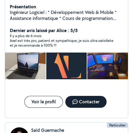
Présentation
Ingénieur Logiciel : * Développement Web & Mobile *
Assistance informatique * Cours de programmation
Polyvalent je suis aussi capable de réaliser des petits
travaux. Je me déplace en région Parisienne ou Lille.
Dernier avis laissé par Alice : 5/5
Il y a plus de 6 mois
Axel est très pro, patient et sympathique, je suis ultra satisfaite
et je recommande à 100% !!!
Voir le profil
Contacter
Particulier
Saïd Guermache