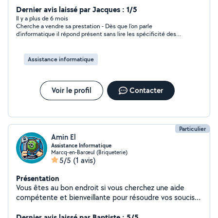
imprimante, .). je vous propose mes services de
Dernier avis laissé par Jacques : 1/5
diagnostic et réparation sur tout le secteur Lillois/ pas
Il y a plus de 6 mois
Cherche a vendre sa prestation - Dès que l'on parle
de calais, n'hésitez pas à me contacter si besoin je serai
d'informatique il répond présent sans lire les spécificité des
ravis de vous venir en aide A bientôt
demandes -
Assistance informatique
Voir le profil
Contacter
Particulier
Amin El
Assistance Informatique
Marcq-en-Barœul (Briqueterie)
5/5
(1 avis)
Présentation
Vous êtes au bon endroit si vous cherchez une aide
compétente et bienveillante pour résoudre vos soucis
informatique. Je m'appelle Amin et je suis passionné par
l'informatique depuis de nombreuses années.
Dernier avis laissé par Baptiste : 5/5