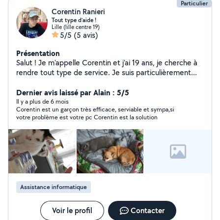
Particulier
Corentin Ranieri
Tout type d’aide !
Lille (lille centre 19)
5/5
(5 avis)
Présentation
Salut ! Je m'appelle Corentin et j'ai 19 ans, je cherche à
rendre tout type de service. Je suis particulièrement
doué dans le petsitting (garde d'animaux), babysitting et
entretien d'espaces verts. N'hésitez pas à me contacter
Dernier avis laissé par Alain : 5/5
!
Il y a plus de 6 mois
Corentin est un garçon très efficace, serviable et sympa,si
votre problème est votre pc Corentin est la solution
Assistance informatique
Voir le profil
Contacter