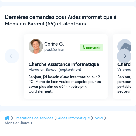
Dernières demandes pour Aides informatique à
Mons-en-Barœul (59) et alentours
Corine G.
E
À convenir
postée hier
p
Cherche Assistance informatique
Cherche 
Marcq-en-Barœul (septentrion)
Villeneuve
Bonjour, j'ai besoin d'une intervention sur 2
Bonjour, Je
PC. Merci de bien vouloir m'appeler pour en
personne qu
savoir plus afin de définir votre prix.
portable av
Cordialement.
secteur de 
Prestations de services
Aides informatique
Nord
Mons-en-Barœul