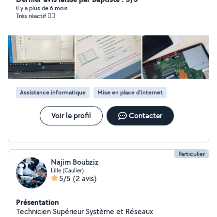
Aujourd'hui, j'ai décidé de mettre mes compétences à
Il y a plus de 6 mois
Très réactif 👌🏼
votre service pour vous faciliter la vie et vous
accompagner dans la résolution de vos problèmes
informatiques que vous rencontrez au quotidien.
Assistance informatique
Mise en place d'internet
Voir le profil
Contacter
Particulier
Najim Boubziz
Lille (Caulier)
5/5
(2 avis)
Présentation
Technicien Supérieur Système et Réseaux