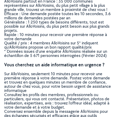
AlloVoisins partout en France : 35 000 communes
représentées sur AlloVoisins, du plus petit village à la plus
grande ville, trouvez un membre à proximité de chez vous !
Efficace : Une demande postée toutes les 10 secondes, 3.6
millions de demandes postées par an
Généraliste : 1 250 types de besoins différents, tout est
possible sur AlloVoisins, du plus petit besoin aux plus grands
projets.
Rapide : 10 minutes pour recevoir une première réponse à
votre demande
Qualité / prix : 4 membres AlloVoisins sur 5* indiquent
qu’AlloVoisins propose un bon rapport qualité/prix
* Données issues d’une enquête AlloVoisins réalisée sur un
échantillon de 5 671 personnes interrogées (Février 2024)
Vous cherchez un aide informatique en urgence ?
Sur AlloVoisins, seulement 10 minutes pour recevoir une
première réponse à votre demande. Postez votre demande
et trouvez en quelques minutes un membre de confiance,
autour de chez vous, pour votre besoin urgent de assistance
informatique
Consultez les profils des membres, professionnels ou
particuliers, qui vous ont contacté. Présentation, photos de
réalisation, expertises, avis : trouvez l'offreur idéal, adapté à
votre demande et à votre budget.
Conversez ensemble depuis la messagerie AlloVoisins pour
des échanges sécurisés et efficaces grâce aux outils