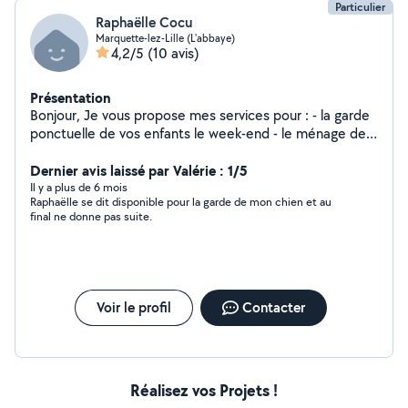
Particulier
Raphaëlle Cocu
Marquette-lez-Lille (L'abbaye)
4,2/5
(10 avis)
Présentation
Bonjour, Je vous propose mes services pour : - la garde
ponctuelle de vos enfants le week-end - le ménage de
votre logement - une assistance informatique sur le
pack office - la rédaction de RAEP pour le concours
Dernier avis laissé par Valérie : 1/5
SAENES - l'aide à la rédaction / correction de CQP
Il y a plus de 6 mois
Raphaëlle se dit disponible pour la garde de mon chien et au
adjoint à la direction en hôtellerie - la traduction de
final ne donne pas suite.
documents en français / italien - l'aide aux devoirs en
italien
Voir le profil
Contacter
Réalisez vos Projets !