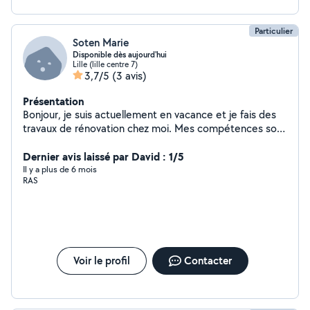
Particulier
Soten Marie
Disponible dès aujourd'hui
Lille (lille centre 7)
3,7/5
(3 avis)
Présentation
Bonjour, je suis actuellement en vacance et je fais des
travaux de rénovation chez moi. Mes compétences sont
principalement orientés vers : La Rénovation Le
Bâtiment Le Transport Le Gardiennage (des animaux et
Dernier avis laissé par David : 1/5
au sens large du terme). La Maintenance Industrielle
Il y a plus de 6 mois
RAS
(soudure (MMA et TIG), mécanique etc..) Je possède
un ancien modèle 4x4 avec une grande plage arrière si
besoin. N'hésitez pas !
Voir le profil
Contacter