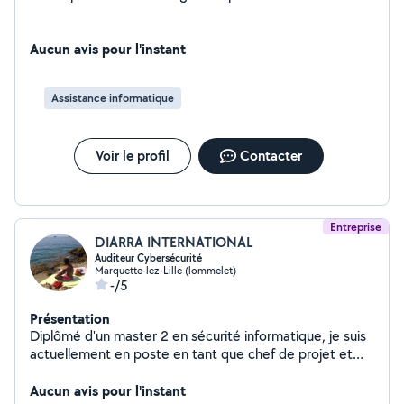
Aucun avis pour l'instant
Assistance informatique
Voir le profil
Contacter
Entreprise
DIARRA INTERNATIONAL
Auditeur Cybersécurité
Marquette-lez-Lille (lommelet)
-/5
Présentation
Diplômé d'un master 2 en sécurité informatique, je suis
actuellement en poste en tant que chef de projet et
auditeur en Cybersécurité. Mon expérience de 6
années dans le domaine informatique m'a permis d'avoir
Aucun avis pour l'instant