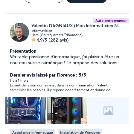
logiciels et connectique, tout cela a un tarif plus que
raisonnable pour le temps et le travail fourni, je le recommande
à 100/100, merci et félicitations
Auto-entrepreneur
Valentin DAGNIAUX (Mon Informaticien Nord)
Informaticien
Hem (Vieux quartiers-Tribonnerie)
4,9/5
(282 avis)
Présentation
Véritable passionné d'informatique, j'ai plaisir à être un
couteau suisse numérique ! Je propose des solutions
complètes pour vos PC et MAC ! Montage de PC,
création de site internet, entretien, dépannage matériel
Dernier avis laissé par Florence : 5/5
et logiciel, configuration et formation personnalisée.
Il y a 1 mois
Expert dans son domaine et dans la communication. Valentin
Mon objectif : simplifier votre vie numérique et garantir
sait cibler les besoins. Il y répond concrètement et donne des
votre entière satisfaction.
explications très claires. Il me permet d optimiser mon
matériel et me donne accès horizons que je n imaginais pas.
Une personne ressource que je recommande vivement.
Assistance informatique
Installation de Windows