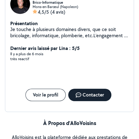
Brico-Informatique
Mons-en-Barœul (Napoleon)
4,5/5
(4 avis)
Présentation
Je touche à plusieurs domaines divers, que ce soit
bricolage, informatique, plomberie, etc.L'engagement à
accomplir une tâche demande du sérieux, de
l'application, de la conscience, et du respect.J'en fais
Dernier avis laissé par Lina : 5/5
ma devise.
Il y a plus de 6 mois
très reactif
Voir le profil
Contacter
À Propos d’AlloVoisins
AlloVoisins est la plateforme dédiée aux prestations de