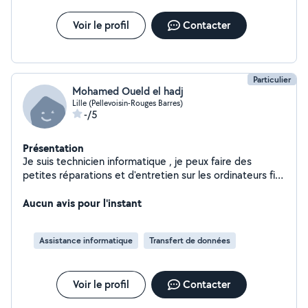
Voir le profil
Contacter
Particulier
Mohamed Oueld el hadj
Lille (Pellevoisin-Rouges Barres)
-/5
Présentation
Je suis technicien informatique , je peux faire des
petites réparations et d'entretien sur les ordinateurs fixe
et portable. Je sais installe aussi les box internet et je
suis véhiculé.
Aucun avis pour l'instant
Assistance informatique
Transfert de données
Voir le profil
Contacter