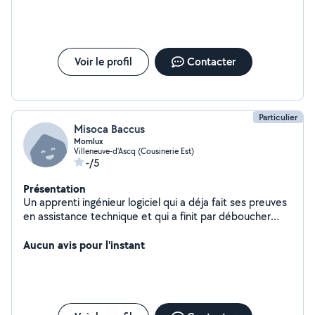
des compétences nécessaires pour appréhender tous
ses sujets. En complément de mes missions destinées à
des sociétés, je propose aussi d'appliquer mes
compétences et connaissances pour aider les
particuliers dans les problématiques informatiques qu'ils
Voir le profil
Contacter
peuvent rencontrer.
Particulier
Misoca Baccus
Momlux
Villeneuve-d'Ascq (Cousinerie Est)
-/5
Présentation
Un apprenti ingénieur logiciel qui a déja fait ses preuves
en assistance technique et qui a finit par déboucher
dans un métier de l'informatique
Aucun avis pour l'instant