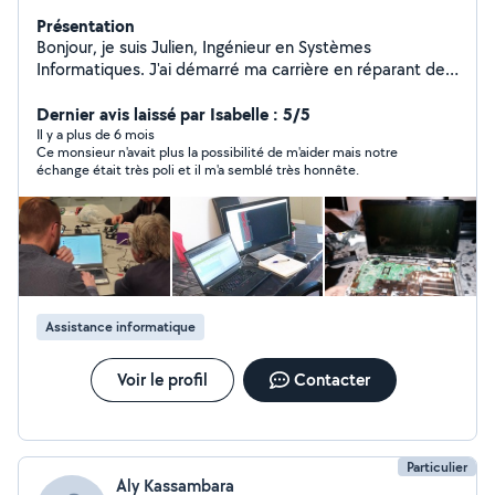
Présentation
Bonjour, je suis Julien, Ingénieur en Systèmes
Informatiques. J'ai démarré ma carrière en réparant des
téléphones et des ordinateurs. Je vous propose,
aujourd'hui, mon expérience pour résoudre vos soucis
Dernier avis laissé par Isabelle : 5/5
High Tech (Smartphone, PC, box internet, récupération
Il y a plus de 6 mois
Ce monsieur n'avait plus la possibilité de m'aider mais notre
de données...). Merci de NE PAS me solliciter pour : -
échange était très poli et il m'a semblé très honnête.
Usages illégaux (technique ou logiciel) - Remplacement
d'écran - Réparation de matériel Apple - Imprimante,
Vidéosurveillance, - TV, IPTV, Hi-Fi, Électroménager,
Électronique embarqué (voiture ou moto)
Assistance informatique
Voir le profil
Contacter
Particulier
Aly Kassambara