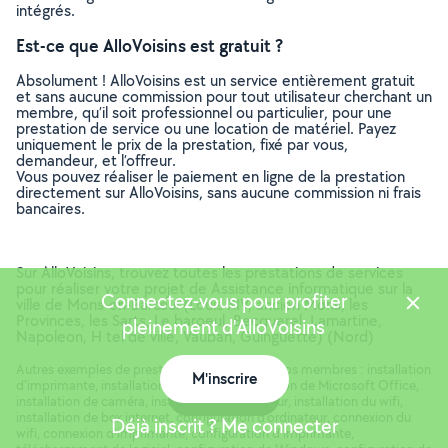
intégrés.
Est-ce que AlloVoisins est gratuit ?
Absolument ! AlloVoisins est un service entièrement gratuit
et sans aucune commission pour tout utilisateur cherchant un
membre, qu’il soit professionnel ou particulier, pour une
prestation de service ou une location de matériel. Payez
uniquement le prix de la prestation, fixé par vous,
demandeur, et l’offreur.
Vous pouvez réaliser le paiement en ligne de la prestation
directement sur AlloVoisins, sans aucune commission ni frais
bancaires.
Sur AlloVoisins, trouvez toutes les prestations de services
pour réaliser votre projet de Assistance informatique sur la
Connectez-vous pour profiter
ville de Mons-en-Barœul (Louis XIV, ancien Mons, les
Provinces, les Sarts, Le baroeul, Becquerel, Lamartine,
pleinement d'AlloVoisins
Napoleon, H tel de ville, Vauban, Guinguette) (Nord)
Autres exemples de prestations réalisées par nos membres : installation
M'inscrire
d'imprimante, installation de logiciel, installation de Microsoft Office,
Carte
installation de caméra, installation d'ordinateur, installation du wifi,
installation de box internet, configuration d'ordinateur, connexion du
Déjà inscrit ? Me connecter
wifi, connexion d'imprimante, configuration d'imprimante,