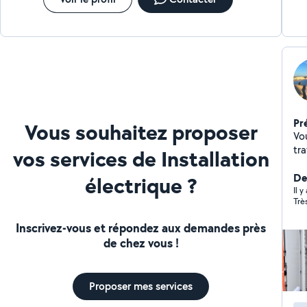
Pr
Vous souhaitez proposer
Vo
tra
vos services de Installation
domic
Éle
De
électrique ?
dép
Il y
Trè
me
typ
Inscrivez-vous et répondez aux demandes près
rapi
de chez vous !
rideaux - Fixation de
de
sol 
Proposer mes services
? - Expertise et polyvalence : Une large gamme de
ser