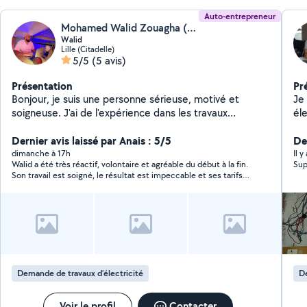
Auto-entrepreneur
Mohamed Walid Zouagha (Rdh)
Walid
Lille (Citadelle)
5/5
(5 avis)
Présentation
Pr
Bonjour, je suis une personne sérieuse, motivé et
Je
soigneuse. J'ai de l'expérience dans les travaux
él
techniques et manuels, notamment dans le domaine
al
de la fibre optique. Je propose mes services pour
Dernier avis laissé par Anais : 5/5
d'
Der
différents types de travaux : installation, bricolage,
fa
dimanche à 17h
Il y
Walid a été très réactif, volontaire et agréable du début à la fin.
Sup
petits dépannages, montage, réparations, pose et aide
di
Son travail est soigné, le résultat est impeccable et ses tarifs
pour vos projets à domicile. Je dispose d'une
sont très compétitifs. Je le recommande vivement et
camionnette, d'une échelle, d'un escabeau, d'un
n’hésiterai pas à faire de nouveau appel à lui. Merci encore !
perforateur et de tout le matériel professionnel
nécessaire pour réaliser les travaux dans de bonnes
conditions. Je travaille proprement, je respecte les
horaires et je m'engage à fournir un travail sérieux et de
qualité. Disponible rapidement, n'hésitez pas à me
Demande de travaux d’électricité
De
contacter pour discuter de vos besoins.
Voir le profil
Contacter