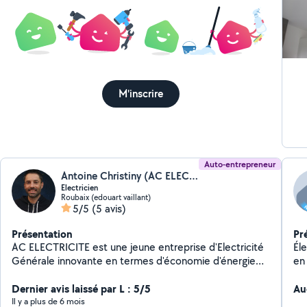
pro
bri
M'inscrire
Auto-entrepreneur
Antoine Christiny (AC ELECTRICITE)
Electricien
Roubaix (edouart vaillant)
5/5
(5 avis)
Présentation
Pr
AC ELECTRICITE est une jeune entreprise d'Electricité
Él
Générale innovante en termes d'économie d'énergie
en
pour votre habitation ou votre bâtiment. Elle répondra
à vos attentes en matière de diagnostic électrique, de
Dernier avis laissé par L : 5/5
Au
maison connectée, de production d'énergie
Il y a plus de 6 mois