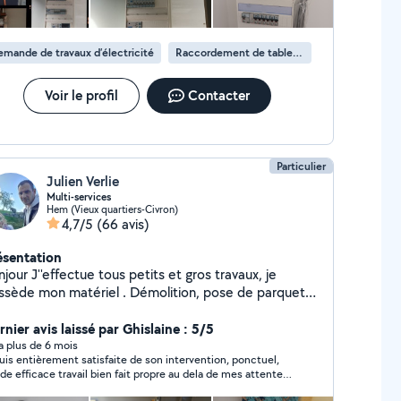
mande de travaux d’électricité
Raccordement de tableau électrique
Voir le profil
Contacter
Particulier
Julien Verlie
Multi-services
Hem (Vieux quartiers-Civron)
4,7/5
(66 avis)
ésentation
jour J''effectue tous petits et gros travaux, je
e mon matériel . Démolition, pose de parquets,
, ossature plaquo, enduit, lissage, montage
uble, plomberie ,,pose de store, jardinage, pelouse,
nier avis laissé par Ghislaine : 5/5
lle de haie,.... J'ai fait mon experience dans le
y a plus de 6 mois
suis entièrement satisfaite de son intervention, ponctuel,
éalisant moi même la rénovation
ide efficace travail bien fait propre au dela de mes attentes
mplète de 4 maisons personnelles , je possede donc
 très sympathique je recommanderai à mes amis et
 mal d'experience dans ce domaine. De plus j'adore