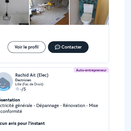
ches
coler. Je peux également conseiller. A bientôt.
Voir le profil
Contacter
Auto-entrepreneur
Rachid Ait (Elec)
Électricien
Lille (Fac de Droit)
-/5
ésentation
ectricité générale - Dépannage - Rénovation - Mise
 conformité
cun avis pour l'instant