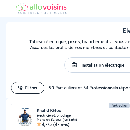
El
Tableau électrique, prises, branchements... vous avez
Visualisez les profils de nos membres et contactez-l
Filtres
50 Particuliers et 34 Professionnels répo
Particulier
Khalid Khlouf
électricien & bricolage
Mons-en-Barœul (les Sarts)
4,7/5
(47 avis)