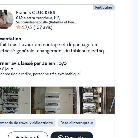
Particulier
Francis CLUCKERS
CAP électro-technique, H.E,
Saint-André-lez-Lille (Batailles et fleurs)
4,7/5
(157 avis)
ésentation
 fait tous travaux en montage et dépannage en
ectricité générale, changement du tableau électrique
arme vidéo, interphone vidéo, domotique, tout corps
état,particulier en bâtiment et commerce, travaux
nier avis laissé par Julien : 5/5
it dans les norme NF C15000, 30ans expérience et
 a 8 jours
er pro rien à redire, personne très sympathique
plômé, travail soigné et méthodique.
mande de travaux d’électricité
Pose d'interrupteur
Voir le profil
Contacter