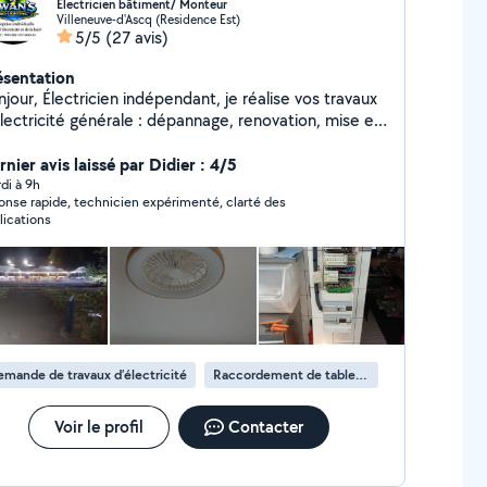
Électricien bâtiment/ Monteur
Villeneuve-d'Ascq (Residence Est)
5/5
(27 avis)
ésentation
n indépendant, je réalise vos travaux
ricité générale : dépannage, renovation, mise en
nformité, remplacement de tableau électrique,
tallation de prises, éclairages et lignes dédiées.
nier avis laissé par Didier : 4/5
interviens sur Villeneuve-d'Ascq et les communes
di à 9h
nse rapide, technicien expérimenté, clarté des
s événements ( mariages, barbecues,
lications
têmes, anniversaires etc.), Ewan's Pro Lighting EI
us accompagne également pour vos installations
es festives. Devis gratuit - Intervention rapide
re satisfaction , notre priorité.
mande de travaux d’électricité
Raccordement de tableau électrique
Voir le profil
Contacter