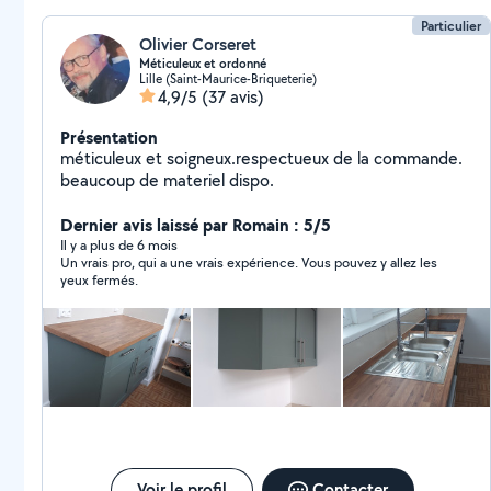
pièces nécessaires. Travail soigné à prix raisonnable,
pour que chacun s'y retrouve.
Particulier
Olivier Corseret
Méticuleux et ordonné
Lille (Saint-Maurice-Briqueterie)
4,9/5
(37 avis)
Présentation
méticuleux et soigneux.respectueux de la commande.
beaucoup de materiel dispo.
Dernier avis laissé par Romain : 5/5
Il y a plus de 6 mois
Un vrais pro, qui a une vrais expérience. Vous pouvez y allez les
yeux fermés.
Voir le profil
Contacter