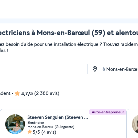
ectriciens à Mons-en-Barœul (59) et alento
 besoin d'aide pour une installation électrique ? Trouvez rapidement
es !
à
ndent
-
4,7/5
(2 380 avis)
Auto-entrepreneur
Steeven Sengulen (Steeven Sengulen)
Electricien
Mons-en-Barœul (Guinguette)
5/5
(4 avis)