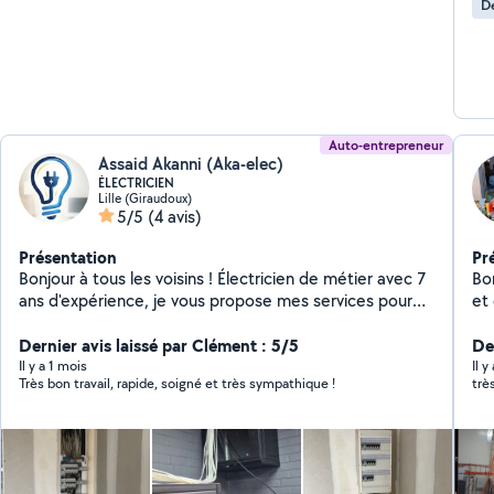
De
gra
Auto-entrepreneur
Assaid Akanni (Aka-elec)
ÉLECTRICIEN
Lille (Giraudoux)
5/5
(4 avis)
Présentation
Pr
Bonjour à tous les voisins ! Électricien de métier avec 7
Bo
ans d'expérience, je vous propose mes services pour
et 
tous vos besoins en électricité, du simple branchement
à la rénovation de votre installation. (Pour info: je suis
Dernier avis laissé par Clément : 5/5
De
nouveau sur Allovoisin)
Il y a 1 mois
Il 
Très bon travail, rapide, soigné et très sympathique !
trè