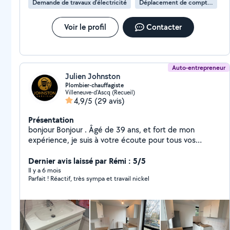
Demande de travaux d’électricité
Déplacement de compteur électrique
comme le week-end. Votre satisfaction est ma priorité
! Contactez-moi, je suis votre voisin de confiance.
Voir le profil
Contacter
Auto-entrepreneur
Julien Johnston
Plombier-chauffagiste
Villeneuve-d'Ascq (Recueil)
4,9/5
(29 avis)
Présentation
bonjour Bonjour . Âgé de 39 ans, et fort de mon
expérience, je suis à votre écoute pour tous vos
travaux de plomberie-chauffage ainsi que petit
électricité et petits bricolages ... disponible et réactif,
Dernier avis laissé par Rémi : 5/5
si je peux vous aider, je le ferais sans hésitation
Il y a 6 mois
Parfait ! Réactif, très sympa et travail nickel
...0**7()6*(8**60**7**3//1!!5