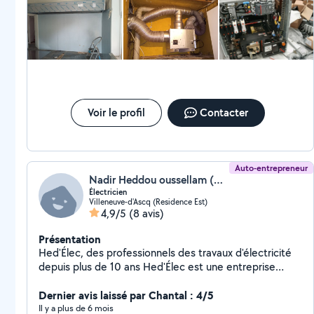
installation, et maintenance des systèmes VMC : air/air,
et VMC Gaz, tout type de maintenance préventive, et
curative des installations électriques. Pour plus
d'information, ou besoin urgent n'hésitez pas à me
contacté.
Voir le profil
Contacter
Auto-entrepreneur
Nadir Heddou oussellam (HED'ELEC)
Électricien
Villeneuve-d'Ascq (Residence Est)
4,9/5
(8 avis)
Présentation
Hed'Élec, des professionnels des travaux d'électricité
depuis plus de 10 ans Hed'Élec est une entreprise
implantée sur la commune de Villeneuve-d'Ascq dans le
département du Nord, en région Hauts-de-France. Le
Dernier avis laissé par Chantal : 4/5
domaine de l'électricité a toujours été une passion,
Il y a plus de 6 mois