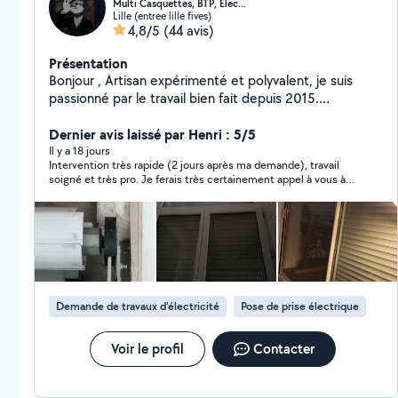
Multi Casquettes, BTP, Élec...
Lille (entree lille fives)
4,8/5
(44 avis)
Présentation
Bonjour , Artisan expérimenté et polyvalent, je suis
passionné par le travail bien fait depuis 2015.
J'interviens pour tous types d'entretien, de réparation
et de travaux à domicile. **Domaines d'intervention :**
Dernier avis laissé par Henri : 5/5
/*Volets roulants, portes de garage, rideaux métalliques
Il y a 18 jours
Intervention très rapide (2 jours après ma demande), travail
: dépannage, motorisation, modernisation,
soigné et très pro. Je ferais très certainement appel à vous à
remplacement à neuf, diagnostic gratuit sur place.
nouveau si j'ai d'autres travaux à réaliser. Et pour les
**Travaux & rénovations :** Électricité, plomberie ;
demandeurs de services : n'hésitez pas, vous pouvez y aller les
placoplâtre, enduit, peinture, carrelage, faïence ;
yeux fermés. H.
parquet, papier peint, finitions diverses ;
conception/fabrication sur mesure de meubles et
aménagements intérieurs. **Autres services :**
Réparation informatique, électrique, électronique,
Demande de travaux d’électricité
Pose de prise électrique
électroménager ; travaux de jardinage et extérieur ;
aide au déménagement et petits travaux divers.
**Comment ça se passe ?** Déplacement et
Voir le profil
Contacter
diagnostic gratuits. Présentation d'un devis clair et
honnête. Réparation immédiate ou commande des