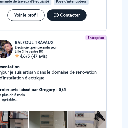
mande de travaux d’électricité
Pose d'interrupteur
tuits
Voir le profil
Contacter
Entreprise
BALFOUL TRAVAUX
Electricien,peintre,enduiseur
Lille (lille centre 18)
4,6/5
(47 avis)
ésentation
njour je suis artisan dans le domaine de rénovation
d'installation électrique
rnier avis laissé par Gregory : 5/5
y a plus de 6 mois
s agréable...