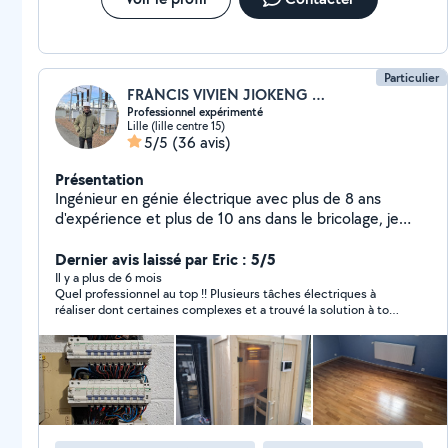
Particulier
FRANCIS VIVIEN JIOKENG KENNE
Professionnel expérimenté
Lille (lille centre 15)
5/5
(36 avis)
Présentation
Ingénieur en génie électrique avec plus de 8 ans
d'expérience et plus de 10 ans dans le bricolage, je
mets mes compétences au service des particuliers et
professionnels pour tous types de travaux : *Electricité
Dernier avis laissé par Eric : 5/5
(neuf, rénovation, dépannage): Pose, fixation et
Il y a plus de 6 mois
Quel professionnel au top !! Plusieurs tâches électriques à
raccordement luminaire, pose, remplacement prises,
réaliser dont certaines complexes et a trouvé la solution à tous
mise aux normes installation electrique et tableaux
les problèmes. Un chantier laissé nickel, un travail soigneux et
électriques *Montage et fixation de meubles en kit: Lit,
de qualité sans compter ses heures. Et en plus hyper
dressing, armoires, portes document etc, *Petits
sympathique. Que dire de plus à part recommander à 200% et
les yeux fermés. Je n’hésiterai pas à lui refaire confiance et à
bricolages, aide à la manutention ou au
parler de lui autour de moi. Merci Francis pour le travail réalisé
déménagement. Sérieux, réactif et bien équipé, je vous
et sans doute à très bientôt
garantis un travail soigné, conforme aux normes et
réalisé dans les délais. Je suis disponible en semaine