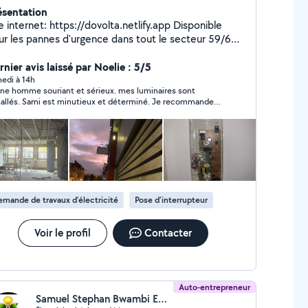
ésentation
e internet: https://dovolta.netlify.app Disponible
ur les pannes d'urgence dans tout le secteur 59/62 !
ctricien depuis 10 ans dans le tertiaire et le
se des appareils électriques dans la
nier avis laissé par Noelie : 5/5
ine avec leurs raccordements -Pose de luminaires
edi à 14h
ne homme souriant et sérieux. mes luminaires sont
tres appliques avec ou sans détection -Tableau
tallés. Sami est minutieux et déterminé. Je recommande
ue et DTI -Mise aux normes -Pose de prises et
ement.
e -Raccordement
d'appareillage -Plaque de cuisson four etc
mande de travaux d’électricité
Pose d'interrupteur
Voir le profil
Contacter
Auto-entrepreneur
Samuel Stephan Bwambi Ewane (Ewan's Pro Lighting EI)