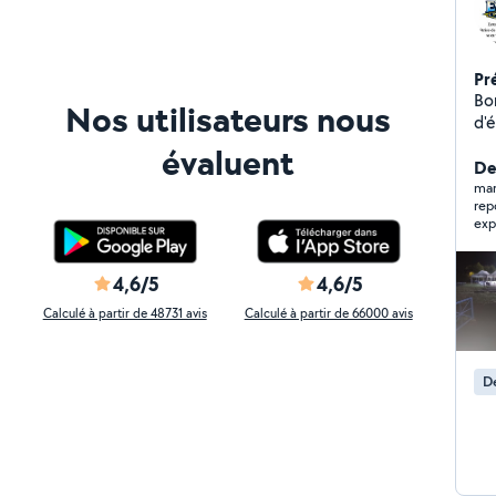
Pr
Bonjour, Électricie
Nos utilisateurs nous
d'élect
co
évaluent
ins
Der
J'
mar
repo
voisines. Pour vo
exp
bap
vo
lumineus
4,6/5
4,6/5
Vot
Calculé à partir de 48731 avis
Calculé à partir de 66000 avis
De