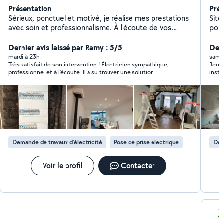
Présentation
Pr
Sérieux, ponctuel et motivé, je réalise mes prestations
Sit
avec soin et professionnalisme. À l'écoute de vos
po
besoins, je m'investis pour fournir un travail propre et
Éle
de qualité. Votre satisfaction est ma priorité. N'hésitez
Dernier avis laissé par Ramy : 5/5
logement : -Po
Der
pas à me contacter, je réponds rapidement à vos
cuis
mardi à 23h
sam
Très satisfait de son intervention ! Électricien sympathique,
Jeu
demandes.
lus
professionnel et à l’écoute. Il a su trouver une solution
ins
électriq
rapidement. Merci encore pour votre aide et votre
viv
rj45 -Dépannage -Pose de goulott
disponibilité. Je recommande sans hésiter !
Demande de travaux d’électricité
Pose de prise électrique
De
Voir le profil
Contacter