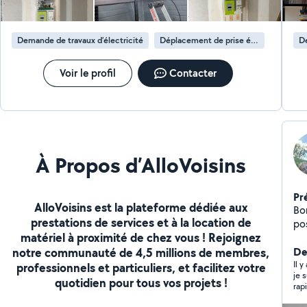
Demande de travaux d’électricité
Déplacement de prise électrique
De
Voir le profil
Contacter
À Propos d’AlloVoisins
Pr
AlloVoisins est la plateforme dédiée aux
Bon
prestations de services et à la location de
possèd
matériel à proximité de chez vous ! Rejoignez
peinture
notre communauté de 4,5 millions de membres,
me
Der
tai
Il 
professionnels et particuliers, et facilitez votre
je 
bâtiment en r
quotidien pour tous vos projets !
rap
co
en plus
pas