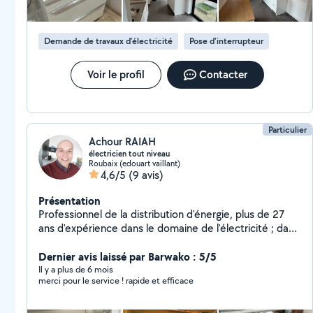
Demande de travaux d’électricité
Pose d'interrupteur
Voir le profil
Contacter
Particulier
Achour RAIAH
électricien tout niveau
Roubaix (edouart vaillant)
4,6/5
(9 avis)
Présentation
Professionnel de la distribution d'énergie, plus de 27
ans d'expérience dans le domaine de l'électricité ; dans
les milieux bâtiments, et industriels. Je mis à votre
disposition mon savoir faire pour tout vos travaux :
Dernier avis laissé par Barwako : 5/5
rénovation ou neuf, mise en norme NF15-100, et
Il y a plus de 6 mois
merci pour le service ! rapide et efficace
installation des ateliers (tout type). Câblage des
tableaux électriques jusqu'à 400A, Installation des
circuits éclairages et prises 400V, dimensionnement,