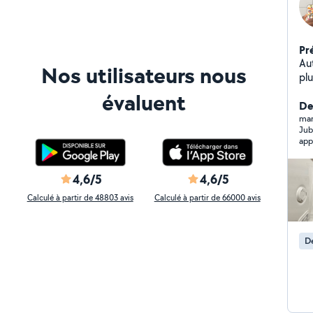
Pr
Au
Nos utilisateurs nous
plu
pou
évaluent
aux
Der
dé
mar
Jub
po
app
kit
à 
4,6/5
4,6/5
Calculé à partir de 48803 avis
Calculé à partir de 66000 avis
De