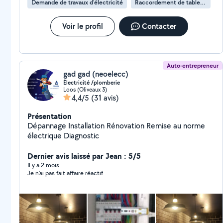
Demande de travaux d’électricité
Raccordement de tableau électrique
Voir le profil
Contacter
Auto-entrepreneur
gad gad (neoelecc)
Électricité /plomberie
Loos (Oliveaux 3)
4,4/5
(31 avis)
Présentation
Dépannage Installation Rénovation Remise au norme
électrique Diagnostic
Dernier avis laissé par Jean : 5/5
Il y a 2 mois
Je n’ai pas fait affaire réactif