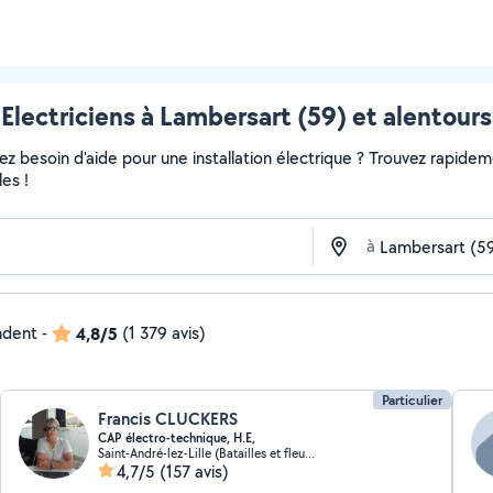
Electriciens à Lambersart (59) et alentours
 besoin d'aide pour une installation électrique ? Trouvez rapidement
es !
à
ndent
-
4,8/5
(1 379 avis)
Particulier
Francis CLUCKERS
CAP électro-technique, H.E,
Saint-André-lez-Lille (Batailles et fleurs)
4,7/5
(157 avis)