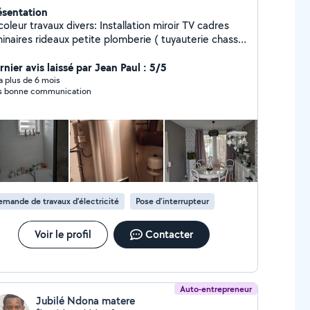
ésentation
coleur travaux divers: Installation miroir TV cadres
inaires rideaux petite plomberie ( tuyauterie chasse
au... ) électricité montage meubles.....
nier avis laissé par Jean Paul : 5/5
y a plus de 6 mois
s bonne communication
mande de travaux d’électricité
Pose d'interrupteur
Voir le profil
Contacter
Auto-entrepreneur
Jubilé Ndona matere