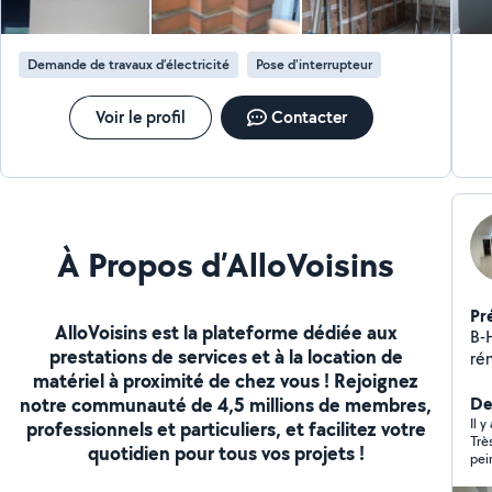
Demande de travaux d’électricité
Pose d'interrupteur
Voir le profil
Contacter
À Propos d’AlloVoisins
Pr
AlloVoisins est la plateforme dédiée aux
B-
prestations de services et à la location de
ré
matériel à proximité de chez vous ! Rejoignez
de 
notre communauté de 4,5 millions de membres,
Plâtrerie Isolatio
Der
(Parqu
Il y
professionnels et particuliers, et facilitez votre
Trè
Fo
quotidien pour tous vos projets !
pei
Les