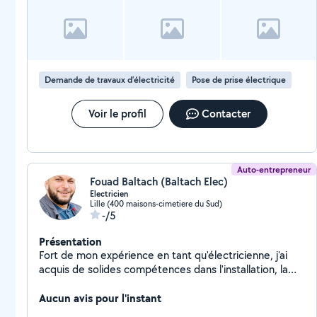
Demande de travaux d’électricité
Pose de prise électrique
Voir le profil
Contacter
Auto-entrepreneur
Fouad Baltach (Baltach Elec)
Electricien
Lille (400 maisons-cimetiere du Sud)
-/5
Présentation
Fort de mon expérience en tant qu'électricienne, j'ai
acquis de solides compétences dans l'installation, la
maintenance et la réparation électrique. J'ai une
excellente maîtrise de la lecture de plans électriques
Aucun avis pour l'instant
et je suis habitué à travailler dans le respect des