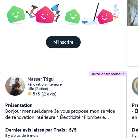
lai
et 
Mer
M'inscrire
Auto-entrepreneur
Nasser Trigui
Rénovation intérieure
Lille (Justice)
5/5
(2 avis)
Présentation
Pr
Bonjour mensuel.dame Je vous propose mon service
- Élect
de rénovation intérieure * Électricité *Plomberie
en confor
/chauffage *Placco plâtre *Enduit * Peinture *
Carrelage/ parquet ... N'hésitez pas à me contacter sur
Dernier avis laissé par Thaïs : 5/5
Der
mon numéro professionnel pour plus d'informations *
Il y a plus de 6 mois
Il 