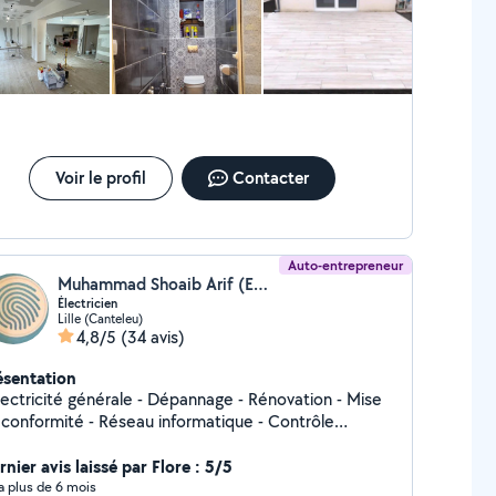
ssé propre. M. Chaib est en plus très sympathique, à l'écoute
de bon conseil. Je recommande vivement ce professionnel.
ci M. Chaib.
Voir le profil
Contacter
Auto-entrepreneur
Muhammad Shoaib Arif (Empreinte elec)
Électricien
Lille (Canteleu)
4,8/5
(34 avis)
ésentation
ricité générale - Dépannage - Rénovation - Mise
mité - Réseau informatique - Contrôle
d'accès - Alarme intrusion - interphone
nier avis laissé par Flore : 5/5
y a plus de 6 mois