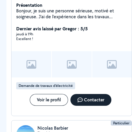
Présentation
Bonjour, je suis une personne sérieuse, motivé et
soigneuse. J'ai de l'expérience dans les travaux
techniques et manuels, notamment dans le domaine
de la fibre optique. Je propose mes services pour
Dernier avis laissé par Gregor : 5/5
différents types de travaux : installation, bricolage,
jeudi à 19h
Excellent !
petits dépannages, montage, réparations, pose et aide
pour vos projets à domicile. Je dispose d'une
camionnette, d'une échelle, d'un escabeau, d'un
perforateur et de tout le matériel professionnel
nécessaire pour réaliser les travaux dans de bonnes
conditions. Je travaille proprement, je respecte les
horaires et je m'engage à fournir un travail sérieux et de
qualité. Disponible rapidement, n'hésitez pas à me
Demande de travaux d’électricité
contacter pour discuter de vos besoins.
Voir le profil
Contacter
Particulier
Nicolas Barbier