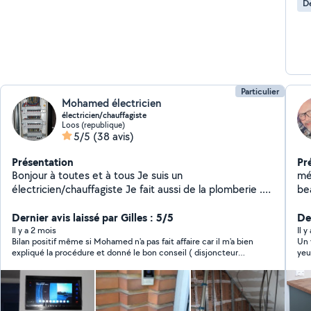
De
Particulier
Mohamed électricien
électricien/chauffagiste
Loos (republique)
5/5
(38 avis)
Présentation
Pr
Bonjour à toutes et à tous Je suis un
mé
électricien/chauffagiste Je fait aussi de la plomberie .
be
N'hésitez pas me connecter si vous avez un problème
électrique ou pour renouveler votre installation et pour
Dernier avis laissé par Gilles : 5/5
De
des dépannage de chaudière..... A bientôt
Il y a 2 mois
Il 
Bilan positif même si Mohamed n'a pas fait affaire car il m'a bien
Un 
expliqué la procédure et donné le bon conseil ( disjoncteur
yeu
EDF)