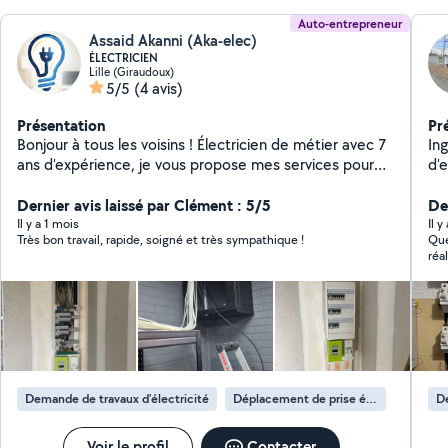
Auto-entrepreneur
Assaid Akanni (Aka-elec)
ÉLECTRICIEN
Lille (Giraudoux)
5/5
(4 avis)
Présentation
Pr
Bonjour à tous les voisins ! Électricien de métier avec 7
In
ans d'expérience, je vous propose mes services pour
d'e
tous vos besoins en électricité, du simple branchement
me
à la rénovation de votre installation. (Pour info: je suis
Dernier avis laissé par Clément : 5/5
pro
Der
nouveau sur Allovoisin)
(n
Il y a 1 mois
Il 
Très bon travail, rapide, soigné et très sympathique !
Que
ra
réa
mi
les
électriques *M
de 
dre
sym
les
br
par
déménagem
et 
ga
réalisé
Demande de travaux d’électricité
Déplacement de prise électrique
De
co
! C
Voir le profil
Contacter