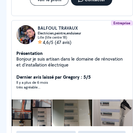
diagnostic gratuits. Présentation d'un devis clair et
honnête. Réparation immédiate ou commande des
pièces nécessaires. Travail soigné à prix raisonnable,
pour que chacun s'y retrouve.
Entreprise
BALFOUL TRAVAUX
Electricien,peintre,enduiseur
Lille (lille centre 18)
4,6/5
(47 avis)
Présentation
Bonjour je suis artisan dans le domaine de rénovation
et d'installation électrique
Dernier avis laissé par Gregory : 5/5
Il y a plus de 6 mois
très agréable...