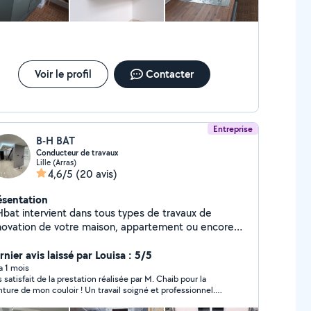
Voir le profil
Contacter
Entreprise
B-H BAT
Conducteur de travaux
Lille (Arras)
4,6/5
(20 avis)
ésentation
Hbat intervient dans tous types de travaux de
novation de votre maison, appartement ou encore
votre local d'entreprise sur Lille Métropole :
n Peinture Jointure Revêtement de sol
nier avis laissé par Louisa : 5/5
et + carrelage) extension maison Maçonnerie
 a 1 mois
s satisfait de la prestation réalisée par M. Chaib pour la
urniture et pose de fenêtres sur mesure
nture de mon couloir ! Un travail soigné et professionnel.
 finitions sont impeccables, les angles. Le chantier a été