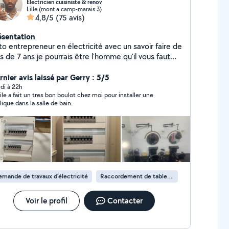
Électricien cuisiniste & renov
Lille (mont a camp-marais 3)
4,8/5
(75 avis)
ésentation
to entrepreneur en électricité avec un savoir faire de
s de 7 ans je pourrais être l'homme qu'il vous faut
r vos futur chantier ( rénovation électrique / mise
 normes / vérification de l'installation existant /
nier avis laissé par Gerry : 5/5
pannage ) j'ai aussi une grande expérience dans la
di à 22h
ile a fait un tres bon boulot chez moi pour installer une
se des cuisines équipées, Montages des meubles en
lique dans la salle de bain.
, bricolage et autres petit travaux Alors n'hésitez pas
me contacter
mande de travaux d’électricité
Raccordement de tableau électrique
Voir le profil
Contacter