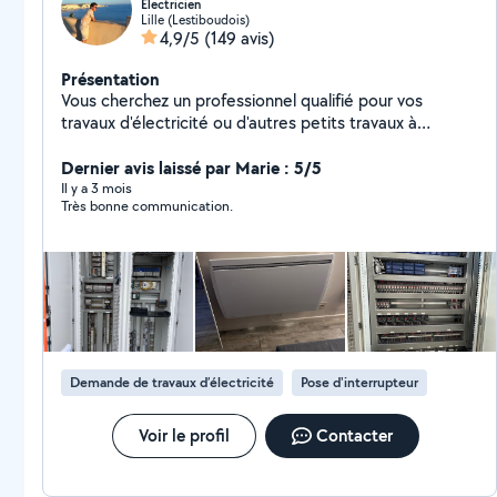
Electricien
Lille (Lestiboudois)
4,9/5
(149 avis)
Présentation
Vous cherchez un professionnel qualifié pour vos
travaux d'électricité ou d'autres petits travaux à
domicile ? Je suis à votre service ! Services proposés : -
Électricité : Installation, réparation, mise aux normes,
Dernier avis laissé par Marie : 5/5
dépannage d'installations électriques. - Montage de
Il y a 3 mois
Très bonne communication.
meubles : Meubles IKEA, Leroy Merlin, ou tout autre
type de mobilier, je vous aide à les assembler
rapidement et correctement. - Pose de tringles et
rideaux - Fixation de télévisions et objets lourds - Pose
de sols : Parquet, je réalise la pose de revêtements de
sol avec soin et professionnalisme. Pourquoi me choisir
? - Expertise et polyvalence : Une large gamme de
services, pour répondre à tous vos besoins Devis
Demande de travaux d’électricité
Pose d'interrupteur
gratuits
Voir le profil
Contacter