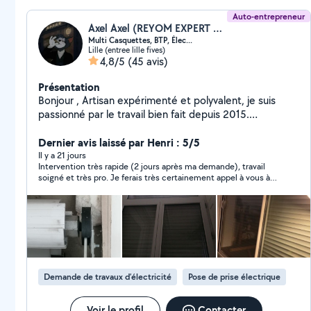
Auto-entrepreneur
Axel Axel (REYOM EXPERT SERVICES)
Multi Casquettes, BTP, Élec...
Lille (entree lille fives)
4,8/5
(45 avis)
Présentation
Bonjour , Artisan expérimenté et polyvalent, je suis
passionné par le travail bien fait depuis 2015.
J'interviens pour tous types d'entretien, de réparation
et de travaux à domicile. **Domaines d'intervention :**
Dernier avis laissé par Henri : 5/5
/*Volets roulants, portes de garage, rideaux métalliques
Il y a 21 jours
Intervention très rapide (2 jours après ma demande), travail
: dépannage, motorisation, modernisation,
soigné et très pro. Je ferais très certainement appel à vous à
remplacement à neuf, diagnostic gratuit sur place.
nouveau si j'ai d'autres travaux à réaliser. Et pour les
**Travaux & rénovations :** Électricité, plomberie ;
demandeurs de services : n'hésitez pas, vous pouvez y aller les
placoplâtre, enduit, peinture, carrelage, faïence ;
yeux fermés. H.
parquet, papier peint, finitions diverses ;
conception/fabrication sur mesure de meubles et
aménagements intérieurs. **Autres services :**
Réparation informatique, électrique, électronique,
Demande de travaux d’électricité
Pose de prise électrique
électroménager ; travaux de jardinage et extérieur ;
aide au déménagement et petits travaux divers.
**Comment ça se passe ?** Déplacement et
Voir le profil
Contacter