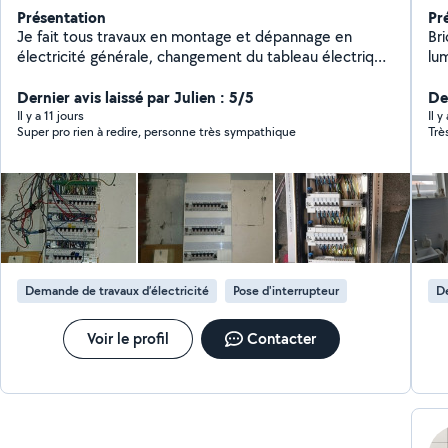
Présentation
Pr
Je fait tous travaux en montage et dépannage en
Bri
électricité générale, changement du tableau électrique
lum
alarme vidéo, interphone vidéo, domotique, tout corps
d'e
d'état,particulier en bâtiment et commerce, travaux
Dernier avis laissé par Julien : 5/5
Der
fait dans les norme NF C15000, 30ans expérience et
Il y a 11 jours
Il 
Super pro rien à redire, personne très sympathique
Trè
diplômé, travail soigné et méthodique.
Demande de travaux d’électricité
Pose d'interrupteur
De
Voir le profil
Contacter