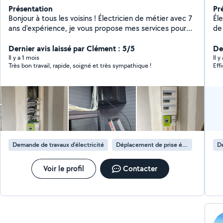
Présentation
Pr
Bonjour à tous les voisins ! Électricien de métier avec 7
Él
ans d'expérience, je vous propose mes services pour
de 
tous vos besoins en électricité, du simple branchement
à la rénovation de votre installation. (Pour info: je suis
Dernier avis laissé par Clément : 5/5
Der
nouveau sur Allovoisin)
Il y a 1 mois
Il y
Très bon travail, rapide, soigné et très sympathique !
Eff
Demande de travaux d’électricité
Déplacement de prise électrique
De
Voir le profil
Contacter