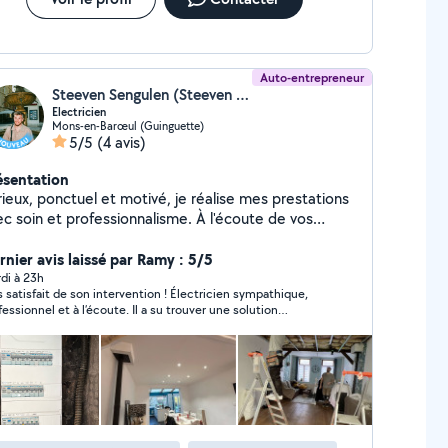
Auto-entrepreneur
Steeven Sengulen (Steeven Sengulen)
Electricien
Mons-en-Barœul (Guinguette)
5/5
(4 avis)
ésentation
rieux, ponctuel et motivé, je réalise mes prestations
ec soin et professionnalisme. À l'écoute de vos
oins, je m'investis pour fournir un travail propre et
qualité. Votre satisfaction est ma priorité. N'hésitez
rnier avis laissé par Ramy : 5/5
s à me contacter, je réponds rapidement à vos
di à 23h
s satisfait de son intervention ! Électricien sympathique,
mandes.
fessionnel et à l’écoute. Il a su trouver une solution
idement. Merci encore pour votre aide et votre
ponibilité. Je recommande sans hésiter !