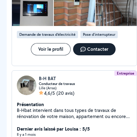
Demande de travaux d’électricité
Pose d'interrupteur
Voir le profil
Contacter
Entreprise
B-H BAT
Conducteur de travaux
Lille (Arras)
4,6/5
(20 avis)
Présentation
B-Hbat intervient dans tous types de travaux de
rénovation de votre maison, appartement ou encore
de votre local d'entreprise sur Lille Métropole :
Plâtrerie Isolation Peinture Jointure Revêtement de sol
Dernier avis laissé par Louisa : 5/5
(Parquet + carrelage) extension maison Maçonnerie
Il y a 1 mois