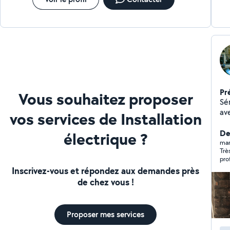
diagnostic gratuits. Présentation d'un devis clair et
honnête. Réparation immédiate ou commande des
pièces nécessaires. Travail soigné à prix raisonnable,
pour que chacun s'y retrouve.
Pr
Vous souhaitez proposer
Sé
av
vos services de Installation
bes
de 
De
électrique ?
pa
mar
Trè
de
pro
rap
Inscrivez-vous et répondez aux demandes près
dis
de chez vous !
Proposer mes services