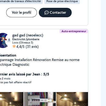
mande de travaux d’électricité
Pose de prise électrique
Voir le profil
Contacter
Auto-entrepreneur
gad gad (neoelecc)
Électricité /plomberie
Loos (Oliveaux 3)
4,4/5
(31 avis)
ésentation
stallation Rénovation Remise au norme
électrique Diagnostic
nier avis laissé par Jean : 5/5
 a 2 mois
Je n’ai pas fait affaire réactif