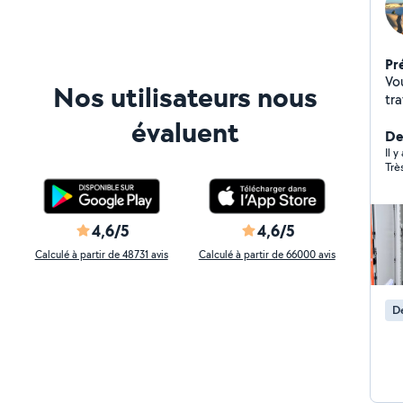
Pr
Vo
Nos utilisateurs nous
tra
domic
évaluent
Éle
De
dép
Il y
Trè
me
typ
rapi
rideaux - Fixation de
4,6/5
4,6/5
de
Calculé à partir de 48731 avis
Calculé à partir de 66000 avis
sol 
? - Expertise et polyvalence : Une large gamme de
ser
De
gra