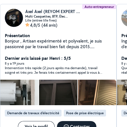
Auto-entrepreneur
Axel Axel (REYOM EXPERT SERVICES)
Multi Casquettes, BTP, Élec...
Lille (entree lille fives)
4,8/5
(44 avis)
Présentation
Pr
Bonjour , Artisan expérimenté et polyvalent, je suis
In
passionné par le travail bien fait depuis 2015.
d'e
J'interviens pour tous types d'entretien, de réparation
me
et de travaux à domicile. **Domaines d'intervention :**
Dernier avis laissé par Henri : 5/5
pro
Der
/*Volets roulants, portes de garage, rideaux métalliques
(n
Il y a 19 jours
Il 
Intervention très rapide (2 jours après ma demande), travail
Que
: dépannage, motorisation, modernisation,
ra
soigné et très pro. Je ferais très certainement appel à vous à
réa
remplacement à neuf, diagnostic gratuit sur place.
mi
nouveau si j'ai d'autres travaux à réaliser. Et pour les
les
**Travaux & rénovations :** Électricité, plomberie ;
électriques *M
demandeurs de services : n'hésitez pas, vous pouvez y aller les
de 
placoplâtre, enduit, peinture, carrelage, faïence ;
dre
yeux fermés. H.
sym
les
parquet, papier peint, finitions diverses ;
br
par
conception/fabrication sur mesure de meubles et
déménagem
et 
aménagements intérieurs. **Autres services :**
ga
Réparation informatique, électrique, électronique,
réalisé
Demande de travaux d’électricité
Pose de prise électrique
De
électroménager ; travaux de jardinage et extérieur ;
co
aide au déménagement et petits travaux divers.
! C
**Comment ça se passe ?** Déplacement et
Voir le profil
Contacter