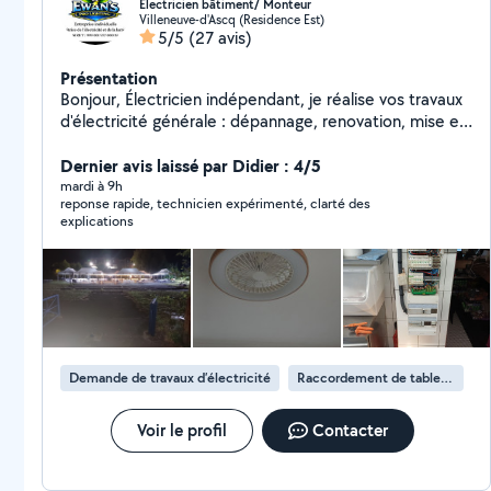
Électricien bâtiment/ Monteur
Villeneuve-d'Ascq (Residence Est)
5/5
(27 avis)
Présentation
Bonjour, Électricien indépendant, je réalise vos travaux
d'électricité générale : dépannage, renovation, mise en
conformité, remplacement de tableau électrique,
installation de prises, éclairages et lignes dédiées.
Dernier avis laissé par Didier : 4/5
J'interviens sur Villeneuve-d'Ascq et les communes
mardi à 9h
reponse rapide, technicien expérimenté, clarté des
voisines. Pour vos événements ( mariages, barbecues,
explications
baptêmes, anniversaires etc.), Ewan's Pro Lighting EI
vous accompagne également pour vos installations
lumineuses festives. Devis gratuit - Intervention rapide
Votre satisfaction , notre priorité.
Demande de travaux d’électricité
Raccordement de tableau électrique
Voir le profil
Contacter