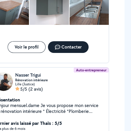
Voir le profil
Contacter
Auto-entrepreneur
Nasser Trigui
Rénovation intérieure
Lille (Justice)
5/5
(2 avis)
ésentation
njour mensuel.dame Je vous propose mon service
novation intérieure * Électricité *Plomberie
Placco plâtre *Enduit * Peinture *
rrelage/ parquet ... N'hésitez pas à me contacter sur
nier avis laissé par Thaïs : 5/5
n numéro professionnel pour plus d'informations *
y a plus de 6 mois