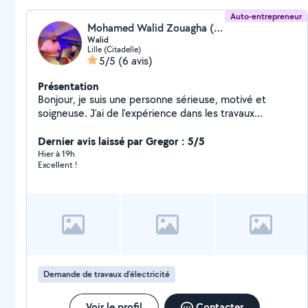
Auto-entrepreneur
Mohamed Walid Zouagha (Rdh)
Walid
Lille (Citadelle)
5/5
(6 avis)
Présentation
Bonjour, je suis une personne sérieuse, motivé et
soigneuse. J'ai de l'expérience dans les travaux
techniques et manuels, notamment dans le domaine
de la fibre optique. Je propose mes services pour
Dernier avis laissé par Gregor : 5/5
différents types de travaux : installation, bricolage,
Hier à 19h
Excellent !
petits dépannages, montage, réparations, pose et aide
pour vos projets à domicile. Je dispose d'une
camionnette, d'une échelle, d'un escabeau, d'un
perforateur et de tout le matériel professionnel
nécessaire pour réaliser les travaux dans de bonnes
conditions. Je travaille proprement, je respecte les
horaires et je m'engage à fournir un travail sérieux et de
qualité. Disponible rapidement, n'hésitez pas à me
Demande de travaux d’électricité
contacter pour discuter de vos besoins.
Voir le profil
Contacter