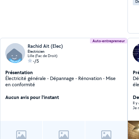
De
Auto-entrepreneur
Rachid Ait (Elec)
Électricien
Lille (Fac de Droit)
-/5
Présentation
Pr
Électricité générale - Dépannage - Rénovation - Mise
Dépannage In
en conformité
Aucun avis pour l'instant
Der
Il y