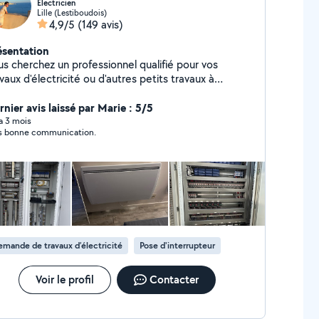
Electricien
Lille (Lestiboudois)
4,9/5
(149 avis)
ésentation
us cherchez un professionnel qualifié pour vos
vaux d'électricité ou d'autres petits travaux à
ile ? Je suis à votre service ! Services proposés : -
ctricité : Installation, réparation, mise aux normes,
rnier avis laissé par Marie : 5/5
annage d'installations électriques. - Montage de
 a 3 mois
s bonne communication.
ubles : Meubles IKEA, Leroy Merlin, ou tout autre
e de mobilier, je vous aide à les assembler
dement et correctement. - Pose de tringles et
 télévisions et objets lourds - Pose
 sols : Parquet, je réalise la pose de revêtements de
avec soin et professionnalisme. Pourquoi me choisir
vices, pour répondre à tous vos besoins Devis
mande de travaux d’électricité
Pose d'interrupteur
tuits
Voir le profil
Contacter