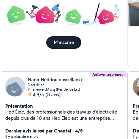
M'inscrire
Auto-entrepreneur
Nadir Heddou oussellam (HED'ELEC)
Électricien
Villeneuve-d'Ascq (Residence Est)
4,9/5
(8 avis)
Présentation
Pr
Hed'Élec, des professionnels des travaux d'électricité
Bo
depuis plus de 10 ans Hed'Élec est une entreprise
de ré
implantée sur la commune de Villeneuve-d'Ascq dans le
/chauffage *
département du Nord, en région Hauts-de-France. Le
Dernier avis laissé par Chantal : 4/5
Ca
Der
domaine de l'électricité a toujours été une passion,
mo
Il y a plus de 6 mois
Il 