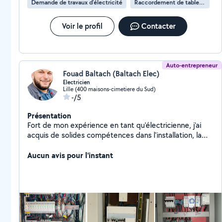
Demande de travaux d’électricité
Raccordement de tableau électrique
Voir le profil
Contacter
Auto-entrepreneur
Fouad Baltach (Baltach Elec)
Electricien
Lille (400 maisons-cimetiere du Sud)
-/5
Présentation
Fort de mon expérience en tant qu'électricienne, j'ai
acquis de solides compétences dans l'installation, la
maintenance et la réparation électrique. J'ai une
excellente maîtrise de la lecture de plans électriques
Aucun avis pour l'instant
et je suis habitué à travailler dans le respect des
normes de sécurité. Mes précédentes missions m'ont
également permis de développer ma réactivité et mon
efficacité pour résoudre rapidement les problèmes
électriques.