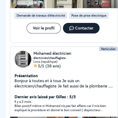
Demande de travaux d’électricité
Pose de prise électrique
Voir le profil
Contacter
Particulier
Mohamed électricien
électricien/chauffagiste
Loos (republique)
5/5
(38 avis)
Présentation
Bonjour à toutes et à tous Je suis un
électricien/chauffagiste Je fait aussi de la plomberie .
N'hésitez pas me connecter si vous avez un problème
électrique ou pour renouveler votre installation et pour
Dernier avis laissé par Gilles : 5/5
des dépannage de chaudière..... A bientôt
Il y a 2 mois
Bilan positif même si Mohamed n'a pas fait affaire car il m'a bien
expliqué la procédure et donné le bon conseil ( disjoncteur
EDF)