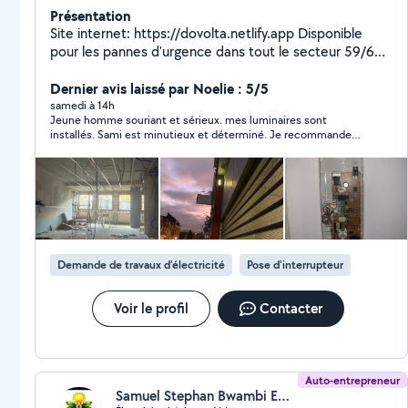
Présentation
Site internet: https://dovolta.netlify.app Disponible
pour les pannes d'urgence dans tout le secteur 59/62 !
Électricien depuis 10 ans dans le tertiaire et le
logement : -Pose des appareils électriques dans la
Dernier avis laissé par Noelie : 5/5
cuisine avec leurs raccordements -Pose de luminaires
samedi à 14h
Jeune homme souriant et sérieux. mes luminaires sont
lustres appliques avec ou sans détection -Tableau
installés. Sami est minutieux et déterminé. Je recommande
électrique et DTI -Mise aux normes -Pose de prises et
vivement.
rj45 -Dépannage -Pose de goulotte -Raccordement
d'appareillage -Plaque de cuisson four etc
Demande de travaux d’électricité
Pose d'interrupteur
Voir le profil
Contacter
Auto-entrepreneur
Samuel Stephan Bwambi Ewane (Ewan's Pro Lighting EI)