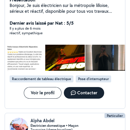
Bonjour, Je suis électricien sur la métropole lilloise,
sérieux et réactif, disponible pour tous vos travaux
d'électricité : Voici un résumé de mes prestations
proposées : Dépannage et recherche de panne
Dernier avis laissé par Nat : 5/5
Installation complète ou partielle Remplacement de
Il y a plus de 6 mois
réactif, sympathique
prises, interrupteurs, disjoncteurs Mise aux normes et
sécurité électrique Pose d'éclairage intérieur / extérieur
Petits travaux électriques du quotidien
Raccordement de tableau électrique
Pose d'interrupteur
Voir le profil
Contacter
Particulier
Alpha Abdel
Électricien domestique + Maçon
Tourcoing (chene-houplines)