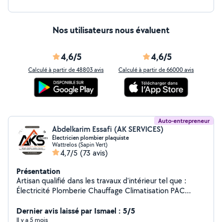
Nos utilisateurs nous évaluent
4,6/5
4,6/5
Calculé à partir de 48803 avis
Calculé à partir de 66000 avis
Auto-entrepreneur
Abdelkarim Essafi (AK SERVICES)
Électricien plombier plaquiste
Wattrelos (Sapin Vert)
4,7/5
(73 avis)
Présentation
Artisan qualifié dans les travaux d'intérieur tel que :
Électricité Plomberie Chauffage Climatisation PAC
Revêtements de sol (parquet et lino) Plaquiste +
enduits et finition Peinture. Je reste joignable N'hesitez
Dernier avis laissé par Ismael : 5/5
pas a me contacter directement
Il y a 5 mois