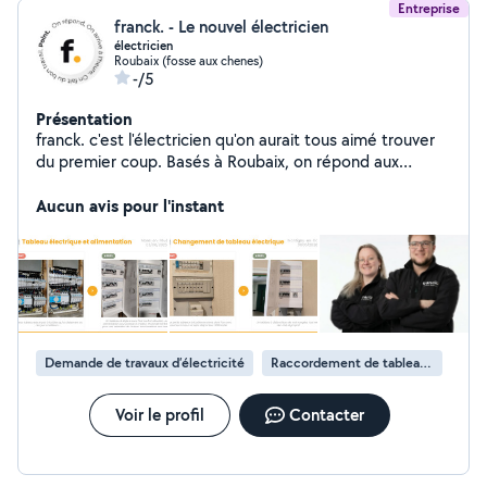
Entreprise
franck. - Le nouvel électricien
électricien
Roubaix (fosse aux chenes)
-/5
Présentation
franck. c'est l'électricien qu'on aurait tous aimé trouver
du premier coup. Basés à Roubaix, on répond aux
messages, on arrive à l'heure, on fait un travail soigné, et
on nettoie derrière nous.
Aucun avis pour l'instant
Demande de travaux d’électricité
Raccordement de tableau électrique
Voir le profil
Contacter