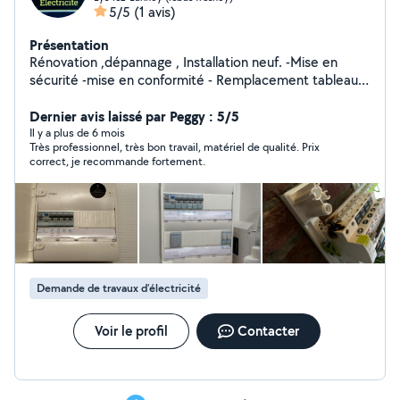
5/5
(1 avis)
Présentation
Rénovation ,dépannage , Installation neuf. -Mise en
sécurité -mise en conformité - Remplacement tableau
électrique -Pose de radiateur électrique -DEVIS
GRATUIT .
Dernier avis laissé par Peggy : 5/5
Il y a plus de 6 mois
Très professionnel, très bon travail, matériel de qualité. Prix
correct, je recommande fortement.
Demande de travaux d’électricité
Voir le profil
Contacter