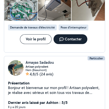
Demande de travaux d’électricité
Pose d'interrupteur
Voir le profil
Contacter
Particulier
Amayas Sadadou
Artisan polyvalent
Hem (Beaumont)
4,8/5
(24 avis)
Présentation
Bonjour et bienvenue sur mon profil ! Artisan polyvalent,
je réalise avec sérieux et soin tous vos travaux de
rénovation et de bricolage. Mes prestations : Peinture
intérieure (murs, plafonds, portes) Pose de parquet, sol
Dernier avis laissé par Ashton : 5/5
PVC et stratifié Pose de carrelage Montage et
Il y a 20 jours