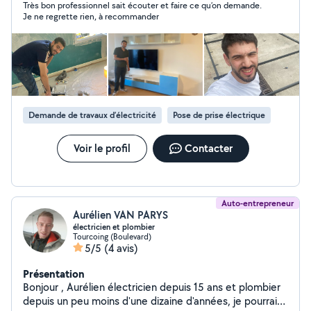
Très bon professionnel sait écouter et faire ce qu’on demande.
installation de cuisines Montage de meubles de toutes
Je ne regrette rien, à recommander
marques Fixation d'étagères, tringles, TV, miroirs, lustres
et luminaires Petits travaux de plomberie et d'électricité
Enduit, rebouchage, finitions et réparations Tous types
de travaux de bricolage et d'aménagement intérieur Je
travaille avec rigueur, ponctualité et le souci du détail
afin de garantir un résultat propre et durable. Je
m'adapte à chaque projet et je reste à votre écoute
Demande de travaux d’électricité
Pose de prise électrique
pour répondre à vos besoins.
Voir le profil
Contacter
Auto-entrepreneur
Aurélien VAN PARYS
électricien et plombier
Tourcoing (Boulevard)
5/5
(4 avis)
Présentation
Bonjour , Aurélien électricien depuis 15 ans et plombier
depuis un peu moins d'une dizaine d'années, je pourrais