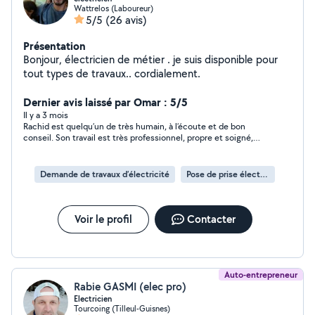
Wattrelos (Laboureur)
5/5
(26 avis)
Présentation
Bonjour, électricien de métier . je suis disponible pour
tout types de travaux.. cordialement.
Dernier avis laissé par Omar : 5/5
Il y a 3 mois
Rachid est quelqu’un de très humain, à l’écoute et de bon
conseil. Son travail est très professionnel, propre et soigné,
toujours dans la bonne humeur, à un prix très raisonnable. Je le
recommande vivement.
Demande de travaux d’électricité
Pose de prise électrique
Voir le profil
Contacter
Auto-entrepreneur
Rabie GASMI (elec pro)
Electricien
Tourcoing (Tilleul-Guisnes)