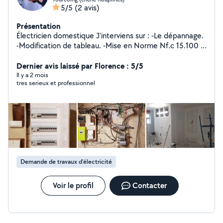
5/5
(2 avis)
Présentation
Électricien domestique J'interviens sur : -Le dépannage.
-Modification de tableau. -Mise en Norme Nf.c 15.100 -
Installation complète Maison interrupteur. telerupteur.
va et vient .Pc... . Personne sérieuse _Autre
Dernier avis laissé par Florence : 5/5
compétences: maçonnerie parpaing ouverture de
Il y a 2 mois
tres serieux et professionnel
pièces( salon cuisine )pose de linteau, fondation ,dalle
béton, du gros oeuvre... À l'écoute du client et fait
toujours le nécessaire pour satisfaire et mener à terme
les travaux
Demande de travaux d’électricité
Voir le profil
Contacter