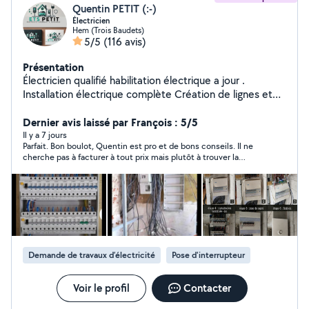
Quentin PETIT (:-)
Électricien
Hem (Trois Baudets)
5/5
(116 avis)
Présentation
Électricien qualifié habilitation électrique a jour .
Installation électrique complète Création de lignes et
pose d'appareillage Remplacement de tableau
électrique Mise en sécurité Rénovation et dépannage
Dernier avis laissé par François : 5/5
Spécialisé également dans l'installation de bornes de
Il y a 7 jours
Parfait. Bon boulot, Quentin est pro et de bons conseils. Il ne
recharge pour véhicules électriques.
cherche pas à facturer à tout prix mais plutôt à trouver la
bonne solution. Merci
Demande de travaux d’électricité
Pose d'interrupteur
Voir le profil
Contacter