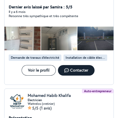
vous proposer mes services pour dépannage ou
rénovation ou même un projet dans le neuf , riche
Dernier avis laissé par Samira : 5/5
d'expériences depuis un quinzaine d'années avec plaisir
Il y a 6 mois
Personne très sympathique et très compétente
de pouvoir embellir ou améliorer votre confort de vie
Demande de travaux d’électricité
Installation de câble électrique
Voir le profil
Contacter
Auto-entrepreneur
Mohamed Habib Khalifa
Electricien
Wattrelos (cretinier)
5/5
(1 avis)
Présentation