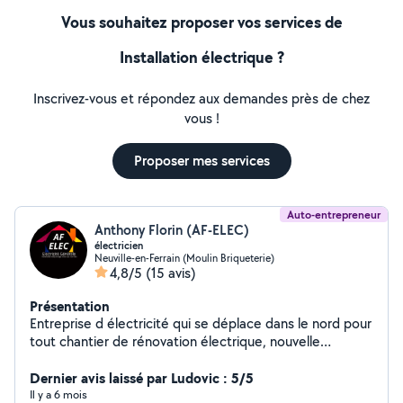
Vous souhaitez proposer vos services de
Installation électrique ?
Inscrivez-vous et répondez aux demandes près de chez
vous !
Proposer mes services
Auto-entrepreneur
Anthony Florin (AF-ELEC)
électricien
Neuville-en-Ferrain (Moulin Briqueterie)
4,8/5
(15 avis)
Présentation
Entreprise d électricité qui se déplace dans le nord pour
tout chantier de rénovation électrique, nouvelle
installation électrique, dépannage ainsi que le courant
faible (vdi) Et vidéosurveillance. Page dispo sur fb.
Dernier avis laissé par Ludovic : 5/5
Il y a 6 mois