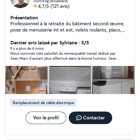
Tourcoing (Boulevard)
4,7/5
(121 avis)
Présentation
Professionnel à la retraite du bâtiment second œuvre,
pose de menuiserie int et ext, volets roulants, placo,
cuisine équipée, assemblage de meubles en kit,
fabrication sur mesure de rangement, et divers
Dernier avis laissé par Sylviane : 5/5
bricolages de la maison.
Il y a plus de 6 mois
Nous sommes très satisfait du remarquable travail réalisé par
Jean Marc d autant plus effectué dans la bonne humeur. Jean
Marc est de tres bon conseil et attentif a la qualite´ du materiel
utilise´. nous referobs appel a lui sans hesitation
Remplacement de câble électrique
Voir le profil
Contacter