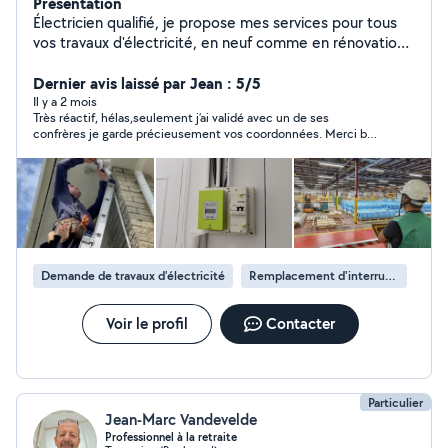
Présentation
Électricien qualifié, je propose mes services pour tous
vos travaux d'électricité, en neuf comme en rénovation.
J'interviens pour l'installation, le dépannage, la mise aux
normes et la maintenance de vos équipements
Dernier avis laissé par Jean : 5/5
électriques. Que ce soit pour un petit dépannage ou un
Il y a 2 mois
Très réactif, hélas,seulement j’ai validé avec un de ses
projet plus important, je m'engage à fournir un travail
confrères je garde précieusement vos coordonnées. Merci bon
soigné et sécurisé, dans le respect des normes en
dimanche.
vigueur. N'hésitez pas à me contacter pour plus
d'informations ou pour un devis.
Demande de travaux d’électricité
Remplacement d'interrupteur
Voir le profil
Contacter
Particulier
Jean-Marc Vandevelde
Professionnel à la retraite