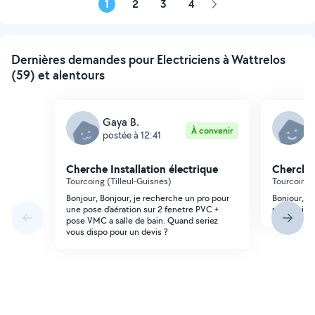
1
2
3
4
Page
suivante
Dernières demandes pour Electriciens à Wattrelos
(59) et alentours
Gaya B.
M
À convenir
postée à 12:41
p
Cherche Installation électrique
Cherche 
Tourcoing (Tilleul-Guisnes)
Tourcoing 
Bonjour, Bonjour, je recherche un pro pour
Bonjour, je
une pose d'aération sur 2 fenetre PVC +
rénovation
pose VMC a salle de bain. Quand seriez
vous dispo pour un devis ?