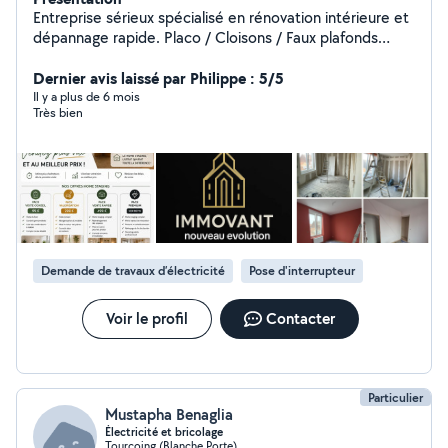
Entreprise sérieux spécialisé en rénovation intérieure et
dépannage rapide. Placo / Cloisons / Faux plafonds
Peinture / Rafraîchissement complet Petite électricité /
Remise aux normes Plomberie / Fuites / Remplacement
Dernier avis laissé par Philippe : 5/5
sanitaire Sols (parquet, PVC, carrelage) Remise en état
Il y a plus de 6 mois
Très bien
avant location ou vente Travail propre et soigné
Intervention rapide Devis gratuit Disponible petits et
gros chantiers Secteur : Métropole Lilloise (Lille,
Roubaix, Tourcoing et alentours) Urgences acceptées
Contact rapide par message ou téléphone.
Demande de travaux d’électricité
Pose d'interrupteur
Voir le profil
Contacter
Particulier
Mustapha Benaglia
Électricité et bricolage
Tourcoing (Blanche Porte)