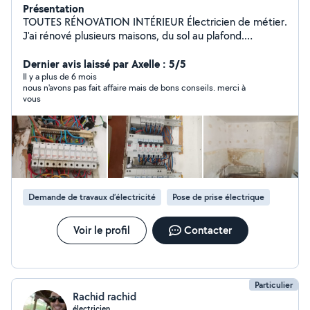
Présentation
TOUTES RÉNOVATION INTÉRIEUR Électricien de métier.
J'ai rénové plusieurs maisons, du sol au plafond.
CRÉATION de salle de bain. CUISINE ÉQUIPÉE:
Neuve,ou d'occasion,que je peux adapter à votre
Dernier avis laissé par Axelle : 5/5
nouvelle pièce... Changement de fenêtre, portes... Pose
Il y a plus de 6 mois
nous n'avons pas fait affaire mais de bons conseils. merci à
de parquet, revêtement de sol Peinture, rebouchage de
vous
trou Pose de rail, placo... Plomberie. Touche à TOUT !
Prix attractif
Demande de travaux d’électricité
Pose de prise électrique
Voir le profil
Contacter
Particulier
Rachid rachid
électricien