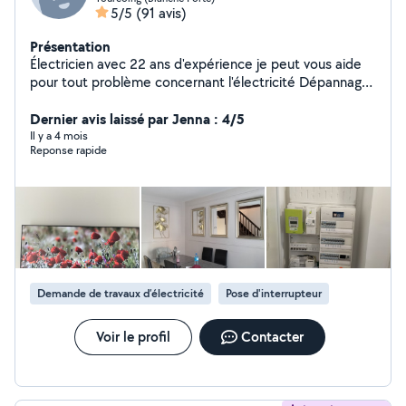
5/5
(91 avis)
Présentation
Électricien avec 22 ans d'expérience je peut vous aide
pour tout problème concernant l'électricité Dépannage
rapide, domotique, alarmes, etc un par électricien
qualifié. électricien avec plus années d'expérience. Et
Dernier avis laissé par Jenna : 4/5
tous ce qui es manuel.dans le bricolage
Il y a 4 mois
Reponse rapide
Demande de travaux d’électricité
Pose d'interrupteur
Voir le profil
Contacter