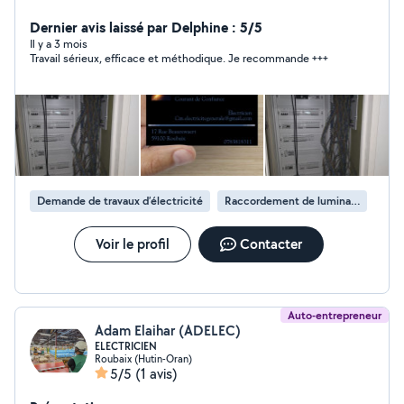
INSTALLATION ÉLECTRIQUE. MAINTENANCE.
RECHARGE PANNE ÉLECTRIQUE ect.. plus d'info
Dernier avis laissé par Delphine : 5/5
O783818311
Il y a 3 mois
Travail sérieux, efficace et méthodique. Je recommande +++
Demande de travaux d’électricité
Raccordement de luminaire
Voir le profil
Contacter
Auto-entrepreneur
Adam Elaihar (ADELEC)
ELECTRICIEN
Roubaix (Hutin-Oran)
5/5
(1 avis)