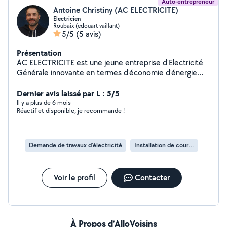
Auto-entrepreneur
Antoine Christiny (AC ELECTRICITE)
Electricien
Roubaix (edouart vaillant)
5/5
(5 avis)
Présentation
AC ELECTRICITE est une jeune entreprise d'Electricité
Générale innovante en termes d'économie d'énergie
pour votre habitation ou votre bâtiment. Elle répondra à
vos attentes en matière de diagnostic électrique, de
Dernier avis laissé par L : 5/5
maison connectée, de production d'énergie
Il y a plus de 6 mois
Réactif et disponible, je recommande !
photovoltaïque et aussi pour tous types de travaux de
dépannage, d'installation ou de rénovation en
(bio-)électricité. Toujours à l'écoute de ses clients, elle
vous fournit un devis rapide et gratuit. Par son sérieux et
Demande de travaux d’électricité
Installation de courant
sa garantie décennale, vous pouvez accorder votre
confiance en toute sérénité à AC ELECTRICITE.
Voir le profil
Contacter
À Propos d’AlloVoisins