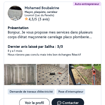
Auto-entrepreneur
Mohamed Boubakrine
Maçon, plaquiste, carreleur
Louvroil (Lac du Paradis)
4,3/5
(3 avis)
Présentation
Bonjour, Je vous propose mes services dans plusieurs
corps d'état maçonnerie carrelage placo plomberie
électricité chauffage etc. Disponible pour absolument
tout travaux de la petite terrasse à la rénovation
Dernier avis laissé par Saliha : 5/5
complète d'un bien de A à Z livré clé en main et
Il y a 1 mois
Nous n’avons pas conclu mais très bon échanges Réactif
également construction complète. N'hésitez pas à me
contacter ! Travail très soigné et minutieux
Demande de travaux d’électricité
Pose d'interrupteur
Voir le profil
Contacter