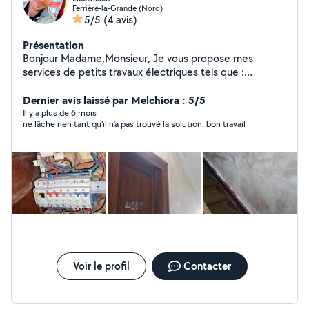
Ferrière-la-Grande (Nord)
5/5
(4 avis)
Présentation
Bonjour Madame,Monsieur, Je vous propose mes
services de petits travaux électriques tels que :
Rénovation Tableau électrique Pose de luminaires Pose
de prise électrique Diagnostique et dépannage Je peux
Dernier avis laissé par Melchiora : 5/5
exceptionnellement faire des entretiens de chaudière à
Il y a plus de 6 mois
ne lâche rien tant qu'il n'a pas trouvé la solution. bon travail
gaz et électriques N'hésitez pas me contacter si besoin
A très bientôt
Voir le profil
Contacter