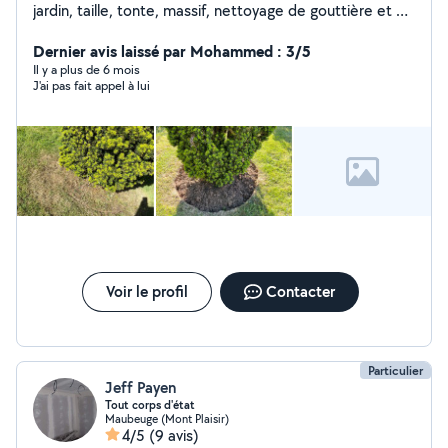
jardin, taille, tonte, massif, nettoyage de gouttière et de
terrasse mais aussi les petites prestation de bricolage.
Matériels électrique sur batterie pour moins de
Dernier avis laissé par Mohammed : 3/5
nuisance sonore et 0 émission de CO2.
Il y a plus de 6 mois
J'ai pas fait appel à lui
Voir le profil
Contacter
Particulier
Jeff Payen
Tout corps d'état
Maubeuge (Mont Plaisir)
4/5
(9 avis)