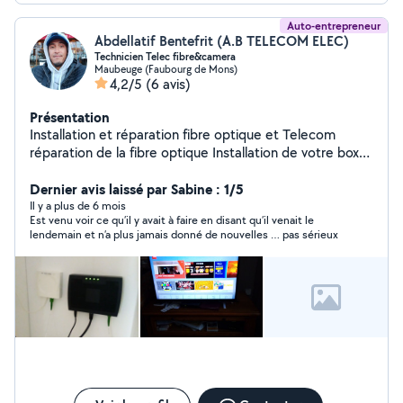
Auto-entrepreneur
Abdellatif Bentefrit (A.B TELECOM ELEC)
Technicien Telec fibre&camera
Maubeuge (Faubourg de Mons)
4,2/5
(6 avis)
Présentation
Installation et réparation fibre optique et Telecom
réparation de la fibre optique Installation de votre box
et décodeur internet régale du wifi dans vos appareils
12 ans d'expériences Je fais aussi de l'électricité
Dernier avis laissé par Sabine : 1/5
installation de prise interrupteur et caméra etc..
Il y a plus de 6 mois
Est venu voir ce qu’il y avait à faire en disant qu’il venait le
lendemain et n’a plus jamais donné de nouvelles … pas sérieux