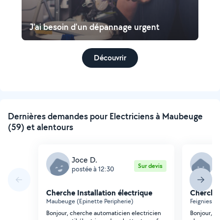
J'ai besoin d'un dépannage urgent
Découvrir
Dernières demandes pour Electriciens à Maubeuge
(59) et alentours
Joce D.
C
Sur devis
postée à 12:30
p
Cherche Installation électrique
Cherche 
Maubeuge (Epinette Peripherie)
Feignies (
Bonjour, cherche automaticien electricien
Bonjour, j