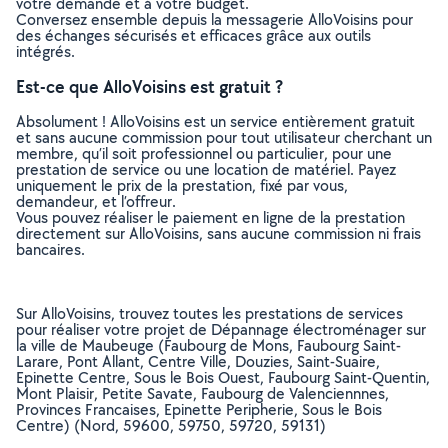
votre demande et à votre budget.
Conversez ensemble depuis la messagerie AlloVoisins pour
des échanges sécurisés et efficaces grâce aux outils
intégrés.
Est-ce que AlloVoisins est gratuit ?
Absolument ! AlloVoisins est un service entièrement gratuit
et sans aucune commission pour tout utilisateur cherchant un
membre, qu’il soit professionnel ou particulier, pour une
prestation de service ou une location de matériel. Payez
uniquement le prix de la prestation, fixé par vous,
demandeur, et l’offreur.
Vous pouvez réaliser le paiement en ligne de la prestation
directement sur AlloVoisins, sans aucune commission ni frais
bancaires.
Sur AlloVoisins, trouvez toutes les prestations de services
pour réaliser votre projet de Dépannage électroménager sur
la ville de Maubeuge (Faubourg de Mons, Faubourg Saint-
Larare, Pont Allant, Centre Ville, Douzies, Saint-Suaire,
Epinette Centre, Sous le Bois Ouest, Faubourg Saint-Quentin,
Mont Plaisir, Petite Savate, Faubourg de Valenciennnes,
Provinces Francaises, Epinette Peripherie, Sous le Bois
Centre) (Nord, 59600, 59750, 59720, 59131)