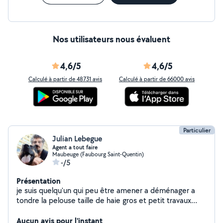
Nos utilisateurs nous évaluent
4,6/5
4,6/5
Calculé à partir de 48731 avis
Calculé à partir de 66000 avis
Particulier
Julian Lebegue
Agent a tout faire
Maubeuge (Faubourg Saint-Quentin)
-/5
Présentation
je suis quelqu'un qui peu être amener a déménager a
tondre la pelouse taille de haie gros et petit travaux
vous pouvez me contacter au numéro pour tout
renseignement merci je demanderai une compensation
Aucun avis pour l'instant