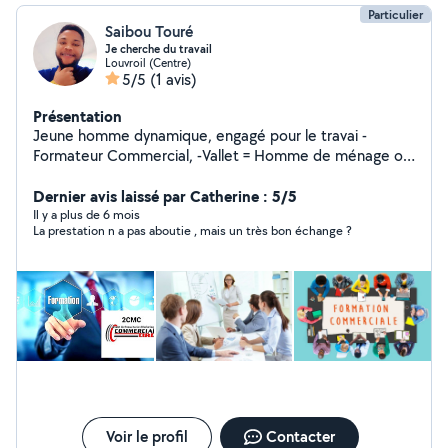
Particulier
Saibou Touré
Je cherche du travail
Louvroil (Centre)
5/5
(1 avis)
Présentation
Jeune homme dynamique, engagé pour le travai -
Formateur Commercial, -Vallet = Homme de ménage ou
équipe de ménage Animateur vendeur Commercial
Entretien voiture Lavage inter et extérieur Assistant
Dernier avis laissé par Catherine : 5/5
aide à domicile.
Il y a plus de 6 mois
La prestation n a pas aboutie , mais un très bon échange ?
Voir le profil
Contacter