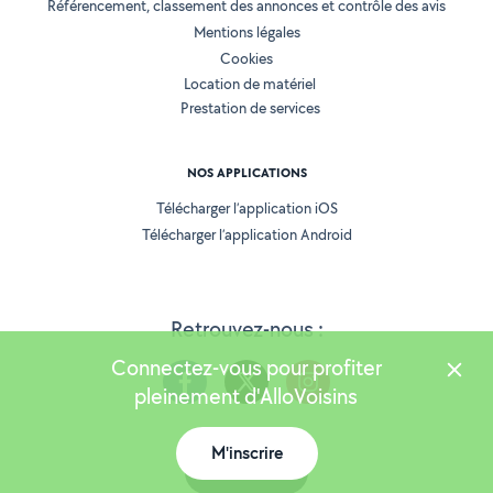
Référencement, classement des annonces et contrôle des avis
Mentions légales
Cookies
Location de matériel
Prestation de services
NOS APPLICATIONS
Télécharger l’application iOS
Télécharger l’application Android
Retrouvez-nous :
Connectez-vous pour profiter
pleinement d'AlloVoisins
M'inscrire
Version 25.5.3
Carte