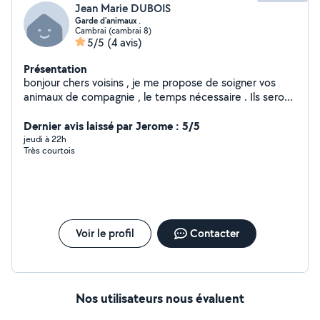
Jean Marie DUBOIS
Garde d'animaux .
Cambrai (cambrai 8)
5/5
(4 avis)
Présentation
bonjour chers voisins , je me propose de soigner vos
animaux de compagnie , le temps nécessaire . Ils seront
bien traités . Avec un grand jardin clos pour s'amuser ;Je
garde aussi lapins ,
Dernier avis laissé par Jerome : 5/5
jeudi à 22h
Très courtois
Voir le profil
Contacter
Nos utilisateurs nous évaluent