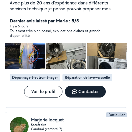
Avec plus de 20 ans d'expérience dans différents
services technique je pense pouvoir proposer mes
services pour tous type de travaux, spécialement en
dépannage électroménager (sèche linge,lave linge, lave-
Dernier avis laissé par Marie : 5/5
vaisselle, four électrique). Remplacement écran ou
Il y a 6 jours
Tout s’est très bien passé, explications claires et grande
autres sur téléphone portable. Je ne travaille pas sur les
disponibilité
frigo, congélateurs et les sèches linges avec pompe a
chaleur intégrée je ne suis pas équipé pour ce type de
matériels. Je peux aussi vous aider dans la petite
mécanique automobile entretien(plaquettes, disques,
vidange etc),n'hésitez pas à me contacter. a bientôt
Gérard
Dépannage électroménager
Réparation de lave-vaisselle
Voir le profil
Contacter
Particulier
Marjorie locquet
Secrétaire
Cambrai (cambrai 7)