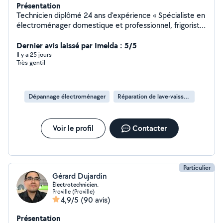
Présentation
Technicien diplômé 24 ans d'expérience « Spécialiste en
électroménager domestique et professionnel, frigoriste
qualifié, je prends également en charge les portails
électriques, lits médicalisés, installations électriques et
Dernier avis laissé par Imelda : 5/5
la réparation des cartes électroniques. Un service
Il y a 25 jours
Très gentil
complet, fiable et adapté à tous vos besoins
techniques. »
Dépannage électroménager
Réparation de lave-vaisselle
Voir le profil
Contacter
Particulier
Gérard Dujardin
Électrotechnicien.
Proville (Proville)
4,9/5
(90 avis)
Présentation