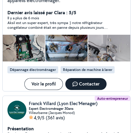
appareils électroménager.
Dernier avis laissé par Clara : 5/5
Il y a plus de 6 mois
Aksil est un super expert, très sympa :) notre réfrigérateur
congélateur combiné était en panne depuis plusieurs jours.
L’alarme clignotait en rouge, le congélateur n’était plus à la
bonne température pour conserver nos aliments. Grâce au
professionnalisme d’Aksil, le fonctionnement de notre
congélateur a été rétabli en un tour de main :) un grand merci à
vous, nous vous recommandons vivement !
Dépannage électroménager
Réparation de machine à laver
Voir le profil
Contacter
Auto-entrepreneur
Franck Villard (Lyon Elec'Menager)
Expert Électroménager 30ans
Villeurbanne (Jacques Monod)
4,9/5
(361 avis)
Présentation