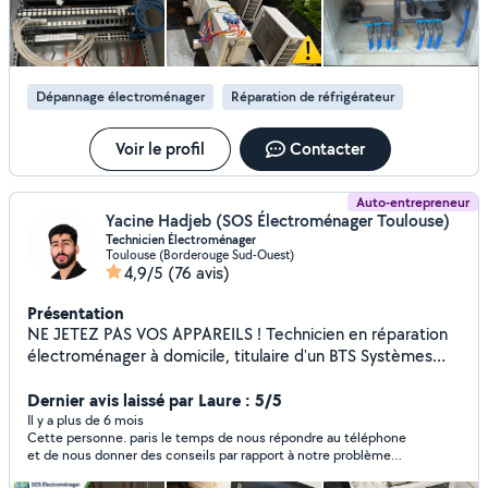
Dépannage électroménager
Réparation de réfrigérateur
Voir le profil
Contacter
Auto-entrepreneur
Yacine Hadjeb (SOS Électroménager Toulouse)
Technicien Électroménager
Toulouse (Borderouge Sud-Ouest)
4,9/5
(76 avis)
Présentation
NE JETEZ PAS VOS APPAREILS ! Technicien en réparation
électroménager à domicile, titulaire d'un BTS Systèmes
Numériques et d'un diplôme niveau 4 de Technicien
Électroménager. J'interviens sur Toulouse et ses environs
Dernier avis laissé par Laure : 5/5
pour diagnostiquer et réparer vos appareils : lave-linge,
Il y a plus de 6 mois
Cette personne. paris le temps de nous répondre au téléphone
sèche-linge,lave-vaisselle, four, téléviseur et plus encore.
et de nous donner des conseils par rapport à notre problème
Rapide, soigneux et transparent, je vous explique
de panne de réfrigérateur. personne très gentille qui nous a
clairement la panne avant toute intervention. Années