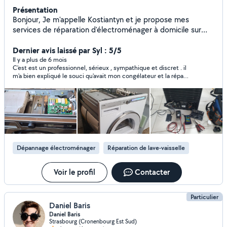
Présentation
Bonjour, Je m'appelle Kostiantyn et je propose mes
services de réparation d'électroménager à domicile sur
Strasbourg et les alentours. J'ai plusieurs années
d'expérience dans le dépannage et l'entretien des
Dernier avis laissé par Syl : 5/5
machines à laver, lave-vaisselle, plaques de cuisson, fours
Il y a plus de 6 mois
C'est est un professionnel, sérieux , sympathique et discret . il
et autres appareils du quotidien. Fiable, ponctuel et
m'a bien expliqué le souci qu'avait mon congélateur et la réparé
attentif, je m'efforce toujours de trouver une solution
très rapidement. Il a été aussi très flexible pour donner rdv et
rapide et adaptée, avec des explications claires sur la
c'est adapté à mes impératifs. Les prix annoncés sont
panne et la réparation. N'hésitez pas à me contacter pour
raisonnables. Je le recommande vivement .
un dépannage ou un conseil, je serai ravi de vous aider.
Dépannage électroménager
Réparation de lave-vaisselle
Voir le profil
Contacter
Particulier
Daniel Baris
Daniel Baris
Strasbourg (Cronenbourg Est Sud)