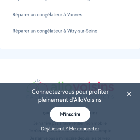
Réparer un congélateur à Vannes
Réparer un congélateur à Vitry-sur-Seine
Connectez-vous pour profiter
pleinement d'AlloVoisins
QUESTIONS FRÉQUENTES / AIDE
M'inscrire
Je n'arrive pas à faire vérifier mon mobile
Déjà inscrit ? Me connecter
Je n'arrive pas à me connecter à mon compte
Je n'arrive pas à m'inscrire depuis le site web