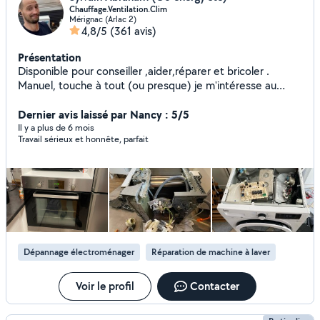
Chauffage.Ventilation.Clim
Mérignac (Arlac 2)
4,8/5
(361 avis)
Présentation
Disponible pour conseiller ,aider,réparer et bricoler .
Manuel, touche à tout (ou presque) je m'intéresse au
détournement d'objet,au réemploi et à la création.
J'essaie de lier transparence ,satisfaction et solidarité
Dernier avis laissé par Nancy : 5/5
J'aime l'idée de faire appel aux voisins. - Si je ne réponds
Il y a plus de 6 mois
Travail sérieux et honnête, parfait
pas à certaines demande (que je la décline sans détails) ,
c'est qu'il m'est impossible de vous envoyer une réponse
personnalisée -pour la simple raison que votre demande
est enregistrée dans une rubrique qui ne fait pas parti de
mon champs d'action- une réorientation dans la rubrique
adéquate suffira. Soit par ce que votre géolocalisationest
trop éloignée.
Dépannage électroménager
Réparation de machine à laver
Voir le profil
Contacter