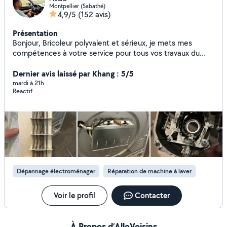
Montpellier (Sabathé)
4,9/5
(152 avis)
Présentation
Bonjour, Bricoleur polyvalent et sérieux, je mets mes
compétences à votre service pour tous vos travaux du
quotidien, petits ou grands. Mes compétences : Bricolage
en général Peinture intérieure / extérieure Plâtre, enduit,
Dernier avis laissé par Khang : 5/5
rebouchage, finitions Réparations diverses Dépannage et
mardi à 21h
Reactif
réparation machine à laver Montage, démontage, petites
installations Entretien et améliorations de l'habitat Travail
soigné Ponctuel et à l'écoute Respect des délais Tarifs
honnêtes N'hésitez pas à me contacter, je réponds
rapidement et je me déplace avec plaisir pour vous aider
Dépannage électroménager
Réparation de machine à laver
Voir le profil
Contacter
À Propos d’AlloVoisins