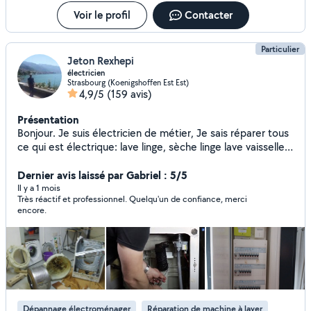
directement : 07-82-74-88-74 (Disponible et réactif)
Intervention à domicile : Paris (19, 20, 11, 12) + Montreuil,
Voir le profil
Contacter
Rosny, Romainville et alentour
Particulier
Jeton Rexhepi
électricien
Strasbourg (Koenigshoffen Est Est)
4,9/5
(159 avis)
Présentation
Bonjour. Je suis électricien de métier, Je sais réparer tous
ce qui est électrique: lave linge, sèche linge lave vaisselle,
four etc. et faire installation électrique de A à Z
Dernier avis laissé par Gabriel : 5/5
Il y a 1 mois
Très réactif et professionnel. Quelqu'un de confiance, merci
encore.
Dépannage électroménager
Réparation de machine à laver