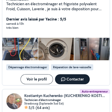
Technicien en électroménager et frigoriste polyvalent
Froid, Cuisson, Laverie , je suis à votre disposition pour
toute réparation de lave linge , machine à laver , lave
vaisselle , sèche linge, four , congélateur , réfrigérateur,
Dernier avis laissé par Yacine : 5/5
frigo américain, hotte de cuisine. recharge gaz
samedi à 15h
très bien
refrigerateur et froid commercial et climatisation
Dépannage électroménager
Réparation de lave-vaisselle
Voir le profil
Contacter
Auto-entrepreneur
Kostiantyn Kucherenko (KUCHERENKO KOSTIANTYN EI)
Technicien d'électroménager
Strasbourg (Esplanade Sud Est)
5/5
(64 avis)