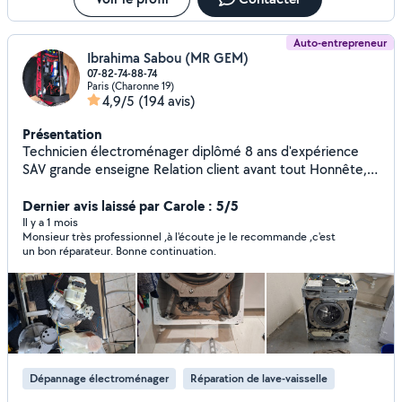
Auto-entrepreneur
Ibrahima Sabou (MR GEM)
07-82-74-88-74
Paris (Charonne 19)
4,9/5
(194 avis)
Présentation
Technicien électroménager diplômé 8 ans d'expérience
SAV grande enseigne Relation client avant tout Honnête, à
l'écoute et transparent, je privilégie une vraie relation de
confiance avec mes clients. Je prends le temps
Dernier avis laissé par Carole : 5/5
d'expliquer clairement la panne, les solutions possibles et
Il y a 1 mois
Monsieur très professionnel ,à l'écoute je le recommande ,c'est
les coûts avant toute intervention. Rapidité & efficacité
un bon réparateur. Bonne continuation.
Intervention rapide avec diagnostic précis et réparation
durable. Mon objectif : réparer vite et bien pour vous
éviter les mauvaises surprises. J'interviens sur : Lave-linge,
lave-vaisselle, sèche-linge Four, cuisinière, micro-ondes
Réfrigérateur, congélateur Plaques à induction et plaques
électriques Multi-marques : Whirlpool, Bosch/Siemens,
Beko, Electrolux/AEG et bien d'autres. Dépannage en
Dépannage électroménager
Réparation de lave-vaisselle
urgence possible Si je ne réponds pas ici, contactez-moi