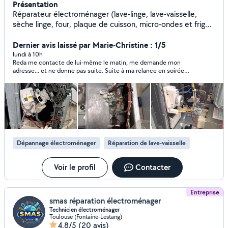
Présentation
Réparateur électroménager (lave-linge, lave-vaisselle,
sèche linge, four, plaque de cuisson, micro-ondes et frigo)
à domicile sur Montpellier diagnostic Réparateur
changement des pièces sur tout les appareils
Dernier avis laissé par Marie-Christine : 1/5
d'électroménager.
lundi à 10h
Reda me contacte de lui-même le matin, me demande mon
adresse... et ne donne pas suite. Suite à ma relance en soirée
car aucune nouvelle de sa part, il me répond à minuit qu'il est
en vacances et me rappellera plus tard. Vraiment pas sérieux !
Dépannage électroménager
Réparation de lave-vaisselle
Voir le profil
Contacter
Entreprise
smas réparation électroménager
Technicien électroménager
Toulouse (Fontaine-Lestang)
4,8/5
(20 avis)