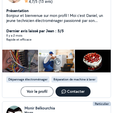
4,7/5
(13 avis)
Présentation
Bonjour et bienvenue sur mon profil ! Moi c'est Daniel, un
jeune technicien électroménager passionné par son
métier ! Si vous avez besoin de mes services, n'hésitez pas
;)
Dernier avis laissé par Jean : 5/5
Il y a 2 mois
Rapide et efficace
Dépannage électroménager
Réparation de machine à laver
Voir le profil
Contacter
Particulier
Monir Belkourchia
Mouns