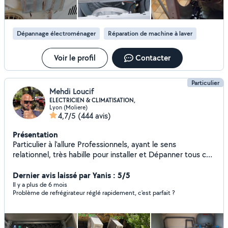
Dépannage électroménager
Réparation de machine à laver
Voir le profil
Contacter
Particulier
Mehdi Loucif
ELECTRICIEN & CLIMATISATION,
Lyon (Moliere)
4,7/5
(444 avis)
Présentation
Particulier à l'allure Professionnels, ayant le sens
relationnel, très habille pour installer et Dépanner tous ce
qui est électrique, Climatisation et Pompe à Chaleur:
Electroménager, Portail, Volet, Store, Tableau électrique,
Dernier avis laissé par Yanis : 5/5
interphone Bac Pro, CAP, avec 20 ans d'expérience.
Il y a plus de 6 mois
Problème de refrégirateur réglé rapidement, c'est parfait ?