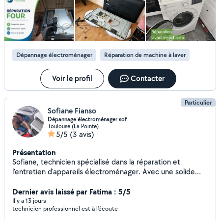
donné des explications et conseils téléphonique.
d'expériences : 5ans Auto-entrepreneur déclaré, assuré en
Responsabilité Civile Professionnelle.
Dépannage électroménager
Réparation de machine à laver
Voir le profil
Contacter
Particulier
Sofiane Fianso
Dépannage électroménager sof
Toulouse (La Pointe)
5/5
(3 avis)
Présentation
Sofiane, technicien spécialisé dans la réparation et
l'entretien d'appareils électroménager. Avec une solide
expérience dans le diagnostic de pannes et la remise en
état de matériel *lave linge,réfrigérateurs,fours,etc...
Dernier avis laissé par Fatima : 5/5
Il y a 13 jours
technicien professionnel est à l'écoute