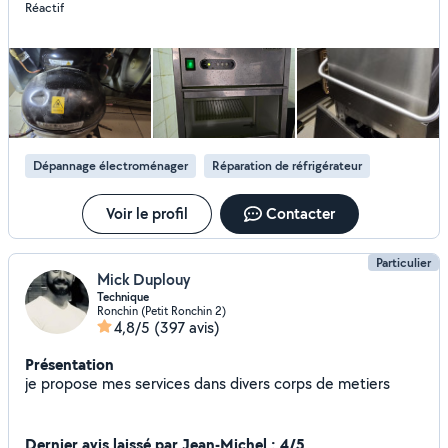
Réactif
Dépannage électroménager
Réparation de réfrigérateur
Voir le profil
Contacter
Particulier
Mick Duplouy
Technique
Ronchin (Petit Ronchin 2)
4,8/5
(397 avis)
Présentation
je propose mes services dans divers corps de metiers
Dernier avis laissé par Jean-Michel : 4/5