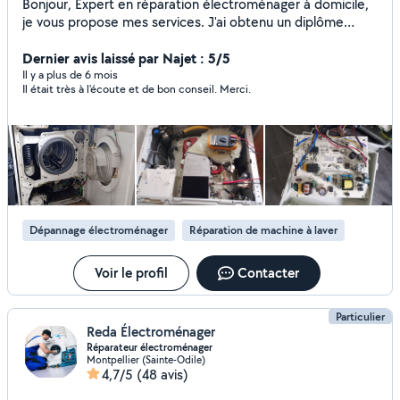
Bonjour, Expert en réparation électroménager à domicile,
je vous propose mes services. J'ai obtenu un diplôme
spécialisé en Électroménager après 3 ans
d'apprentissages alternés auprès d'un artisan en 1995.
Dernier avis laissé par Najet : 5/5
Expertise/diagnostic et réparation sur tous types
Il y a plus de 6 mois
Il était très à l'écoute et de bon conseil. Merci.
d'appareils électroménager. Étant spécialisé et
expérimenté dans ce domaine, il m'arrive selon la
demande de réparer/modifier certaines pièces pour
remettre en état de marche vos appareils. Installation
appareils électroménager Remplacement joints de hublots
Déblocage tambour lave linge top ( portillon ouvert en
marche ) Je retire également tous corps étrangers
coincés entre la cuve et le tambour Inversion sens portes
Dépannage électroménager
Réparation de machine à laver
réfrigérateurs * Un technicien électroménager répare tout
l'électroménager blanc ( lave linge , lave vaisselle, four,
sèche linge etc... ) et brun ( tv ) Cordialement,
Voir le profil
Contacter
Particulier
Reda Électroménager
Réparateur électroménager
Montpellier (Sainte-Odile)
4,7/5
(48 avis)