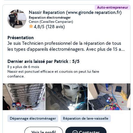
Auto-entrepreneur
Nassir Reparation (www.gironde reparation.fr)
Reparation électroménager
Cenon (Cavailles-Camparian)
4,8/5
(128 avis)
Présentation
Je suis Technicien professionnel de la réparation de tous
les types d'appareils électroménagers. Avec plus de 15 ans
d'expérience, je peux diagnostiquer et réparer tous types
de pannes. J'interviens à domicile à prix abordable.
Dernier avis laissé par Patrick : 5/5
N'hésitez pas à me solliciter ; je suis à votre écoute.
Il y a plus de 6 mois
Nassir est ponctuel efficace et courtois on peut lui faire
confiance.
Dépannage électroménager
Réparation de lave-vaisselle
Voir le profil
Contacter