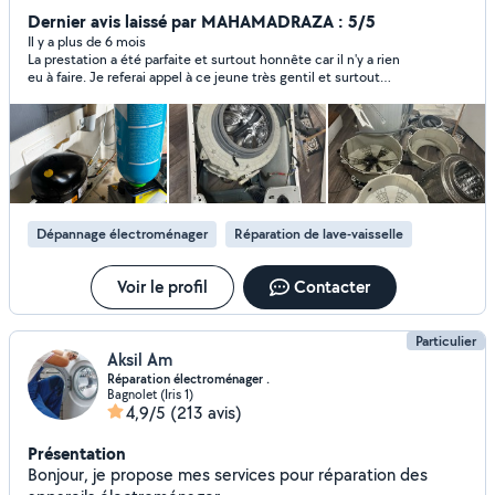
j'interviens sur tout l'électroménager : Lave linge , lave
Dernier avis laissé par MAHAMADRAZA : 5/5
vaisselle, frigo, four plaque que cuisson , micro onde ex.. À
Il y a plus de 6 mois
La prestation a été parfaite et surtout honnête car il n'y a rien
bientôt !
eu à faire. Je referai appel à ce jeune très gentil et surtout
honnête au demeurant. Coût 0eur. Et une très bonne
impression. Merci pour vos conseils avisés.
Dépannage électroménager
Réparation de lave-vaisselle
Voir le profil
Contacter
Particulier
Aksil Am
Réparation électroménager .
Bagnolet (Iris 1)
4,9/5
(213 avis)
Présentation
Bonjour, je propose mes services pour réparation des