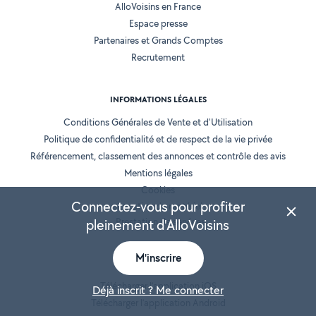
AlloVoisins en France
Espace presse
Partenaires et Grands Comptes
Recrutement
INFORMATIONS LÉGALES
Conditions Générales de Vente et d'Utilisation
Politique de confidentialité et de respect de la vie privée
Référencement, classement des annonces et contrôle des avis
Mentions légales
Cookies
Connectez-vous pour profiter
Location de matériel
Prestation de services
pleinement d'AlloVoisins
M'inscrire
NOS APPLICATIONS
Télécharger l’application iOS
Déjà inscrit ? Me connecter
Télécharger l’application Android