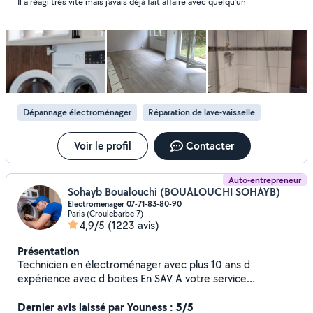
Il a réagi très vite mais j’avais déjà fait affaire avec quelqu’un
Dépannage électroménager
Réparation de lave-vaisselle
Voir le profil
Contacter
Auto-entrepreneur
Sohayb Boualouchi (BOUALOUCHI SOHAYB)
Electromenager 07-71-83-80-90
Paris (Croulebarbe 7)
4,9/5
(1223 avis)
Présentation
Technicien en électroménager avec plus 10 ans d
expérience avec d boites En SAV A votre service
Réparation et garantie 100% Lave linge-sèche linge -lave
vaisselle -four - micro-onde - hotte - plaque de cuisson
Dernier avis laissé par Youness : 5/5