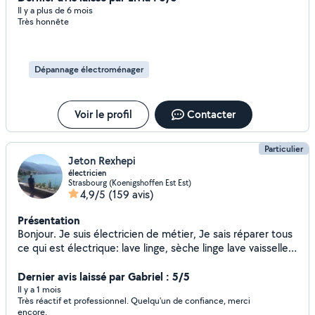
réparations ou d'embellissement. Je suis là pour répondre
Il y a plus de 6 mois
Très honnête
à vos besoins avec soin et efficacité, en m'adaptant à vos
projets. Toujours disponible et à l'écoute, je m'engage à
fournir un travail de qualité pour vous simplifier la vie.
Dépannage électroménager
Voir le profil
Contacter
Particulier
Jeton Rexhepi
électricien
Strasbourg (Koenigshoffen Est Est)
4,9/5
(159 avis)
Présentation
Bonjour. Je suis électricien de métier, Je sais réparer tous
ce qui est électrique: lave linge, sèche linge lave vaisselle,
four etc. et faire installation électrique de A à Z
Dernier avis laissé par Gabriel : 5/5
Il y a 1 mois
Très réactif et professionnel. Quelqu'un de confiance, merci
encore.