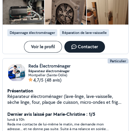
Dépannage électroménager
Réparation de lave-vaisselle
Voir le profil
Contacter
Particulier
Reda Électroménager
Réparateur électroménager
Montpellier (Sainte-Odile)
4,7/5
(48 avis)
Présentation
Réparateur électroménager (lave-linge, lave-vaisselle,
sèche linge, four, plaque de cuisson, micro-ondes et frigo)
à domicile sur Montpellier diagnostic Réparateur
changement des pièces sur tout les appareils
Dernier avis laissé par Marie-Christine : 1/5
d'électroménager.
lundi à 10h
Reda me contacte de lui-même le matin, me demande mon
adresse... et ne donne pas suite. Suite à ma relance en soirée