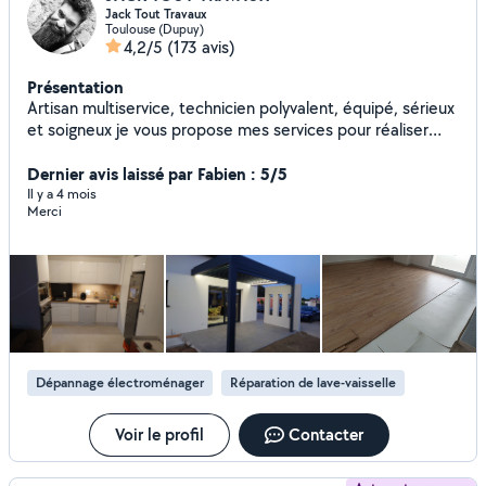
Jack Tout Travaux
Toulouse (Dupuy)
4,2/5
(173 avis)
Présentation
Artisan multiservice, technicien polyvalent, équipé, sérieux
et soigneux je vous propose mes services pour réaliser
travaux, réparations, entretiens, dépannages en tout
genre ; n'hésitez pas à demander, je ne manquerai pas de
Dernier avis laissé par Fabien : 5/5
vous dire si je suis en mesure de vous aider... En société,
Il y a 4 mois
Merci
en mesure de produire devis, facture, garantie et service
après vente. Étant assez sollicité, n'hésitez à prendre qq
minutes pour me joindre sur mon numéro.
Dépannage électroménager
Réparation de lave-vaisselle
Voir le profil
Contacter