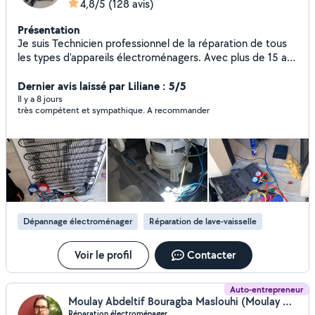
4,8/5
(128 avis)
Présentation
Je suis Technicien professionnel de la réparation de tous
les types d'appareils électroménagers. Avec plus de 15 ans
d'expérience, je peux diagnostiquer et réparer tous types
de pannes. J'interviens à domicile à prix abordable.
Dernier avis laissé par Liliane : 5/5
N'hésitez pas à me solliciter ; je suis à votre écoute.
Il y a 8 jours
très compétent et sympathique. A recommander
Dépannage électroménager
Réparation de lave-vaisselle
Voir le profil
Contacter
Auto-entrepreneur
Moulay Abdeltif Bouragba Maslouhi (Moulay BOURAGBA MASLOUHI)
Réparation électroménager