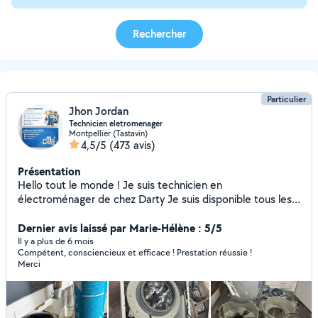
Rechercher
Particulier
Jhon Jordan
Technicien eletromenager
Montpellier (Tastavin)
4,5/5
(473 avis)
Présentation
Hello tout le monde ! Je suis technicien en
électroménager de chez Darty Je suis disponible tous les
jours après ma tourné Et le week-end toute la journée
j'interviens sur tout l'électroménager : Lave linge , lave
Dernier avis laissé par Marie-Hélène : 5/5
vaisselle, frigo, four plaque que cuisson , micro onde ex.. À
Il y a plus de 6 mois
Compétent, consciencieux et efficace ! Prestation réussie !
bientôt !
Merci