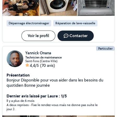
Zakaria. Je ne peux que le conseiller à toute personne qui en
domicile pour résoudre vos pannes dans les plus brefs
aurait besoin.
délais. Aussi je peux monter vos meubles et bien
d'autres...
Dépannage électroménager
Réparation de lave-vaisselle
Voir le profil
Contacter
Particulier
Yannick Onana
Technicien de maintenance
Saint-Fons (Centre-Ville)
4,4/5
(70 avis)
Présentation
Bonjour Disponible pour vous aider dans les besoins du
quotidien Bonne journée
Dernier avis laissé par Laure : 1/5
Il y a plus de 6 mois
A deux reprises - Fixe le rendez-vous mais ne donne pas suite le
jour J.