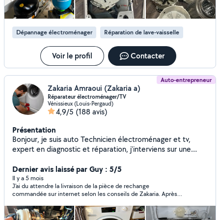
Dépannage électroménager
Réparation de lave-vaisselle
Voir le profil
Contacter
Auto-entrepreneur
Zakaria Amraoui (Zakaria a)
Réparateur électroménager/TV
Vénissieux (Louis-Pergaud)
4,9/5
(188 avis)
Présentation
Bonjour, je suis auto Technicien électroménager et tv,
expert en diagnostic et réparation, j'interviens sur une
large gamme d'appareils : lave-linge, lave-vaisselle,
téléviseurs et bien d'autres. Chaque intervention est
Dernier avis laissé par Guy : 5/5
réalisée avec soin et professionnalisme, en veillant à offrir
Il y a 5 mois
J'ai du attendre la livraison de la pièce de rechange
des solutions rapides et durables. Mon objectif principal
commandée sur internet selon les conseils de Zakaria. Après
est d'assurer la satisfaction de mes clients en leur
réception je l'ai contacté et il a pu intervenir rapidement. La
garantissant un service fiable, transparent et au meilleur
réparation s'est faite en moins d'une demi heure et je suis très
coût. Disponible, réactif et à l'écoute, je me déplace à
satisfait du travail effectué ainsi que des échanges avec