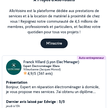
AlloVoisins est la plateforme dédiée aux prestations de
services et à la location de matériel à proximité de chez
vous ! Rejoignez notre communauté de 4,5 millions de
membres, professionnels et particuliers, et facilitez votre
quotidien pour tous vos projets !
M'inscrire
Auto-entrepreneur
Franck Villard (Lyon Elec'Menager)
Expert Électroménager 30ans
Villeurbanne (Jacques Monod)
4,9/5
(361 avis)
Présentation
Bonjour, Expert en réparation électroménager à domicile,
je vous propose mes services. J'ai obtenu un diplôme
spécialisé en Électroménager après 3 ans
d'apprentissages alternés auprès d'un artisan en 1995.
Dernier avis laissé par Edwige : 5/5
Expertise/diagnostic et réparation sur tous types
jeudi à 15h