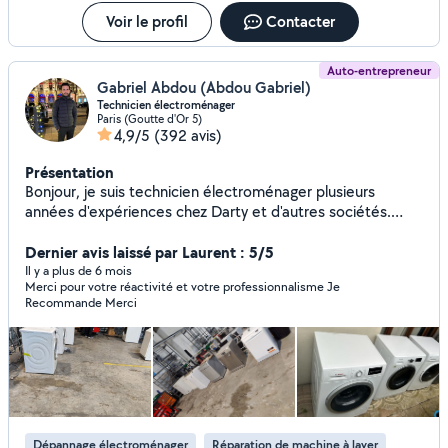
Voir le profil
Contacter
Auto-entrepreneur
Gabriel Abdou (Abdou Gabriel)
Technicien électroménager
Paris (Goutte d'Or 5)
4,9/5
(392 avis)
Présentation
Bonjour, je suis technicien électroménager plusieurs
années d'expériences chez Darty et d'autres sociétés.
Joignable au 07-66-10-55-24 merci de m'appeler
directement
Dernier avis laissé par Laurent : 5/5
Il y a plus de 6 mois
Merci pour votre réactivité et votre professionnalisme Je
Recommande Merci
Dépannage électroménager
Réparation de machine à laver