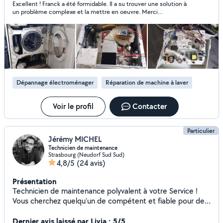
Excellent ! Franck a été formidable. Il a su trouver une solution à
d'appareils électroménager. Étant spécialisé et
un problème complexe et la mettre en oeuvre. Merci
expérimenté dans ce domaine, il m'arrive selon la
infiniment Franck pour votre aide et votre pugnacité. Je le
demande de réparer/modifier certaines pièces pour
recommande très chaleureusement et retournerai vers lui en
remettre en état de marche vos appareils. Installation
cas d'autres pannes sur mon électroménager.
appareils électroménager Remplacement joints de hublots
Déblocage tambour lave linge top ( portillon ouvert en
marche ) Je retire également tous corps étrangers
coincés entre la cuve et le tambour Inversion sens portes
Dépannage électroménager
Réparation de machine à laver
réfrigérateurs * Un technicien électroménager répare tout
l'électroménager blanc ( lave linge , lave vaisselle, four,
sèche linge etc... ) et brun ( tv ) Cordialement,
Voir le profil
Contacter
Particulier
Jérémy MICHEL
Technicien de maintenance
Strasbourg (Neudorf Sud Sud)
4,8/5
(24 avis)
Présentation
Technicien de maintenance polyvalent à votre Service !
Vous cherchez quelqu'un de compétent et fiable pour des
travaux chez vous ? Technicien de maintenance qualifié, je
vous accompagne dans vos petits travaux de bricolage, de
Dernier avis laissé par Livia : 5/5