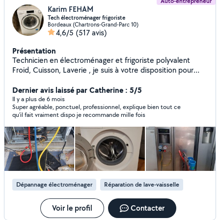
Auto-entrepreneur
Karim FEHAM
Tech électroménager frigoriste
Bordeaux (Chartrons-Grand-Parc 10)
4,6/5
(517 avis)
Présentation
Technicien en électroménager et frigoriste polyvalent
Froid, Cuisson, Laverie , je suis à votre disposition pour
toute réparation de lave linge , machine à laver , lave
vaisselle , sèche linge, four , congélateur , réfrigérateur,
Dernier avis laissé par Catherine : 5/5
frigo américain, hotte de cuisine. recharge gaz
Il y a plus de 6 mois
Super agréable, ponctuel, professionnel, explique bien tout ce
refrigerateur et froid commercial et climatisation
qu'il fait vraiment dispo je recommande mille fois
Dépannage électroménager
Réparation de lave-vaisselle
Voir le profil
Contacter