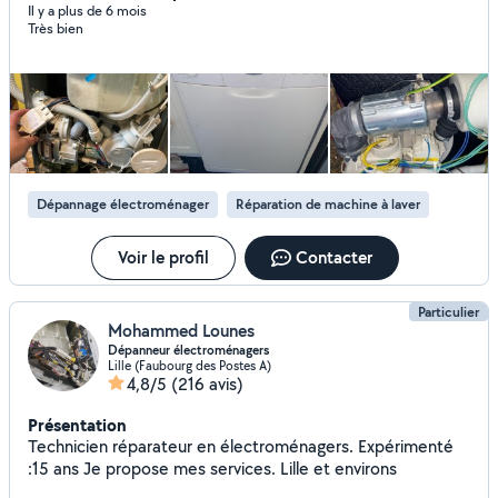
(gaz -induction -vitrocéramique) À votre service Si je ne
Il y a plus de 6 mois
Très bien
réponds pas à votre demande privé n'hésitez pas à me
contacter sur mon numéro de téléphone car demande
hors de mon périmètre d'abonnement Merci
Dépannage électroménager
Réparation de machine à laver
Voir le profil
Contacter
Particulier
Mohammed Lounes
Dépanneur électroménagers
Lille (Faubourg des Postes A)
4,8/5
(216 avis)
Présentation
Technicien réparateur en électroménagers. Expérimenté
:15 ans Je propose mes services. Lille et environs