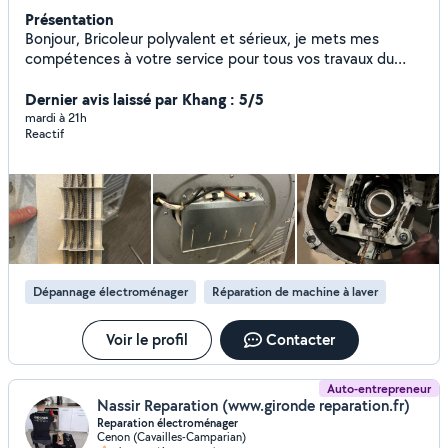
Présentation
Bonjour, Bricoleur polyvalent et sérieux, je mets mes
compétences à votre service pour tous vos travaux du
quotidien, petits ou grands. Mes compétences : Bricolage
en général Peinture intérieure / extérieure Plâtre, enduit,
Dernier avis laissé par Khang : 5/5
rebouchage, finitions Réparations diverses Dépannage et
mardi à 21h
Reactif
réparation machine à laver Montage, démontage, petites
installations Entretien et améliorations de l'habitat Travail
soigné Ponctuel et à l'écoute Respect des délais Tarifs
honnêtes N'hésitez pas à me contacter, je réponds
rapidement et je me déplace avec plaisir pour vous aider
Dépannage électroménager
Réparation de machine à laver
Voir le profil
Contacter
Auto-entrepreneur
Nassir Reparation (www.gironde reparation.fr)
Reparation électroménager
Cenon (Cavailles-Camparian)