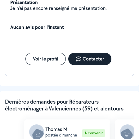
Présentation
Je n'ai pas encore renseigné ma présentation.
Aucun avis pour l'instant
Voir le profil
Contacter
Dernières demandes pour Réparateurs
électroménager à Valenciennes (59) et alentours
Thomas M.
K
À convenir
postée dimanche
p