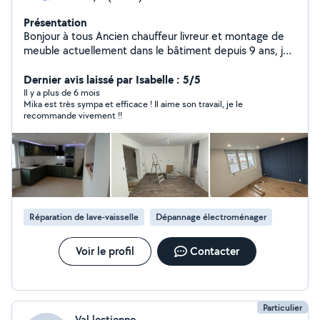
Présentation
Bonjour à tous Ancien chauffeur livreur et montage de
meuble actuellement dans le bâtiment depuis 9 ans, je
serai répondre à plusieurs de vos demandes. Montage
de meuble. Travaux intérieur ( peinture, enduit, parquet,
Dernier avis laissé par Isabelle : 5/5
pose de cuisine, etc et extérieur clôture beton, grillage
Il y a plus de 6 mois
Mika est très sympa et efficace ! Il aime son travail, je le
etc )
recommande vivement !!
Réparation de lave-vaisselle
Dépannage électroménager
Voir le profil
Contacter
Particulier
Val lestienne