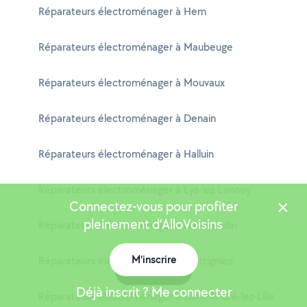
Réparateurs électroménager à Hem
Réparateurs électroménager à Maubeuge
Réparateurs électroménager à Mouvaux
Réparateurs électroménager à Denain
Réparateurs électroménager à Halluin
Réparateurs électroménager à Lys-lez-Lannoy
Connectez-vous pour profiter
pleinement d'AlloVoisins
Réparateurs électroménager à Haubourdin
M'inscrire
Réparateurs électroménager à Wattignies
Carte
Déjà inscrit ? Me connecter
Réparateurs électroménager à Saint-André-lez-Lille