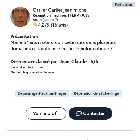
Particulier
Carlier Carlier jean michel
Réparation machines THERMIQUES
Anzin (centre 2)
4,2/5
(16 avis)
Présentation
Marié 57 ans motard compétences dans plusieurs
domaines réparations électricité /informatique /
électroménagers / feux à pellets / moteurs thermiques
tondeuses tailles haies débroussailleuses ect ect....
Dernier avis laissé par Jean-Claude : 5/5
auto moto informatique cour de pilotage de drones DJI
Il y a plus de 6 mois
Nickel. Rapide et efficace
.Courses à domicile à 15 klm autour de Valenciennes
Dépannage électroménager
Réparation de sèche-linge
Voir le profil
Contacter