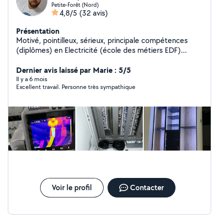
Petite-Forêt (Nord)
4,8/5
(32 avis)
Présentation
Motivé, pointilleux, sérieux, principale compétences
(diplômes) en Electricité (école des métiers EDF)
(domestique et industriel) et mécanique. J'ai pu
acquérir de l'expérience dans le bâtiment (montage de
Dernier avis laissé par Marie : 5/5
placo, enduit, peinture, montage meuble)
Il y a 6 mois
Excellent travail. Personne très sympathique
Voir le profil
Contacter