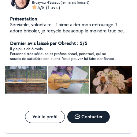
Bruay-sur-l'Escaut (le marais foucart)
5/5
(1 avis)
Présentation
Serviable, volontaire . J aime aider mon entourage J
adore bricoler, je recycle beaucoup le moindre truc peu
me servir. J ai pas premier (prenium)donc esitez pas à
me contacté si je peu aider... Désolé à ceux qui me
Dernier avis laissé par Obrecht : 5/5
contact mais je n ai pas l abonnements donc je peux
Il y a plus de 6 mois
Personne très sérieuse et professionnel, ponctuel, qui se
pas repondre
soucis de satisfaire son client. Vous pouvez lui faire confiance
les yeux fermés. Merci pour la prestation, je ne manquerai pas
de faire appel à vous pour mes futurs projets
Voir le profil
Contacter