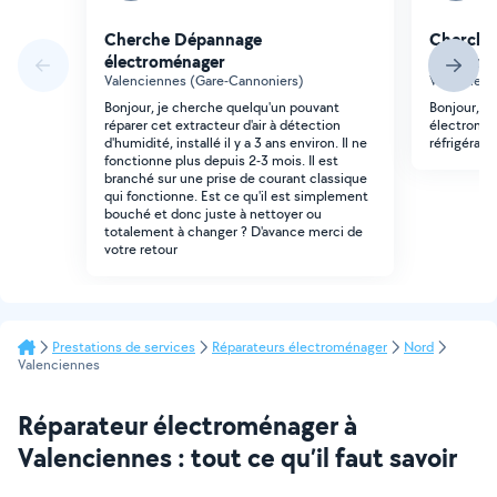
Cherche Dépannage
Cherche
électroménager
électro
Valenciennes (Gare-Cannoniers)
Valencienn
Bonjour, je cherche quelqu'un pouvant
Bonjour, J
réparer cet extracteur d'air à détection
électromén
d'humidité, installé il y a 3 ans environ. Il ne
réfrigérate
fonctionne plus depuis 2-3 mois. Il est
branché sur une prise de courant classique
qui fonctionne. Est ce qu'il est simplement
bouché et donc juste à nettoyer ou
totalement à changer ? D'avance merci de
votre retour
Prestations de services
Réparateurs électroménager
Nord
Valenciennes
Réparateur électroménager à
Valenciennes : tout ce qu’il faut savoir