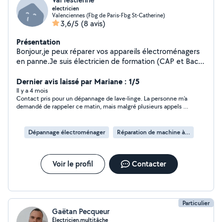
electricien
Valenciennes (Fbg de Paris-Fbg St-Catherine)
3,6/5
(8 avis)
Présentation
Bonjour,je peux réparer vos appareils électroménagers
en panne.Je suis électricien de formation (CAP et Bac)
avec expérience en tant que dépanneur,installateur.Je
peux effectuer vos travaux de peinture ,de rénovation
Dernier avis laissé par Mariane : 1/5
.et de bricolage.
Il y a 4 mois
Contact pris pour un dépannage de lave-linge. La personne m’a
demandé de rappeler ce matin, mais malgré plusieurs appels et
sms , je n’ai obtenu aucune réponse. Pas sérieux .
Dépannage électroménager
Réparation de machine à laver
Voir le profil
Contacter
Particulier
Gaëtan Pecqueur
Électricien,multitâche