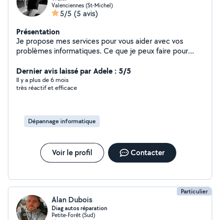
Valenciennes (St-Michel)
5/5
(5 avis)
Présentation
Je propose mes services pour vous aider avec vos
problèmes informatiques. Ce que je peux faire pour
vous : - Installer et configurer un système d'exploitation
ou votre réseau internet (Wi-Fi, câbles, routeurs) -
Dernier avis laissé par Adele : 5/5
Réparer et entretenir vos appareils (PC, laptops,
Il y a plus de 6 mois
très réactif et efficace
imprimantes, téléphones, tablettes) - Sécuriser votre
connexion internet et vos données (mises à jour,
antivirus) - Vous aider à utiliser vos appareils (formation,
conseils, assistance) - Améliorer les performances de
Dépannage informatique
vos appareils (nettoyage, suppression de virus) Pourquoi
faire appel à moi ? - Respect et bienveillance : Je
m'engage à travailler avec courtoisie et respecter votre
Voir le profil
Contacter
environnement. - Vous ne payez que si le problème est
résolu. - Prix raisonnables et adaptés à vos besoins.
J'interviens sur les téléphones, ordinateurs,
imprimantes, et bien plus, quelle que soit la marque et
Particulier
le système d'exploitation. N'hésitez pas à me faire part
Alan Dubois
de vos soucis avant l'intervention
Diag autos réparation
Petite-Forêt (Sud)