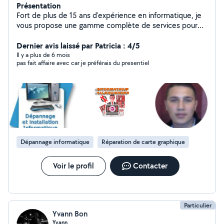
Présentation
Fort de plus de 15 ans d'expérience en informatique, je
vous propose une gamme complète de services pour
répondre à tous vos besoins technologiques. Que ce
soit pour le dépannage informatique, des formations
Dernier avis laissé par Patricia : 4/5
personnalisées, l'installation de votre box internet, le
Il y a plus de 6 mois
pas fait affaire avec car je préférais du presentiel
montage de PC sur mesure, ou la création de sites web,
je suis à votre disposition pour vous offrir des solutions
adaptées et de qualité.
Dépannage informatique
Réparation de carte graphique
Voir le profil
Contacter
Particulier
Yvann Bon
Yvann