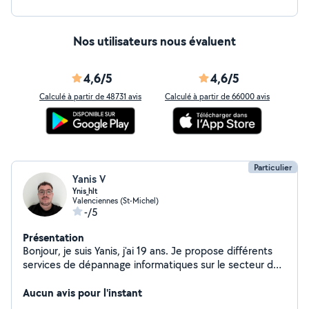
Nos utilisateurs nous évaluent
4,6/5
4,6/5
Calculé à partir de 48731 avis
Calculé à partir de 66000 avis
Particulier
Yanis V
Ynis_hlt
Valenciennes (St-Michel)
-/5
Présentation
Bonjour, je suis Yanis, j'ai 19 ans. Je propose différents
services de dépannage informatiques sur le secteur de
Valenciennes. Mes services : Nettoyage de PlayStation
4 (tous modèles) Montage/Réparation de PC Pour les
Aucun avis pour l'instant
prix de mes services, veuillez me contacter en MP.