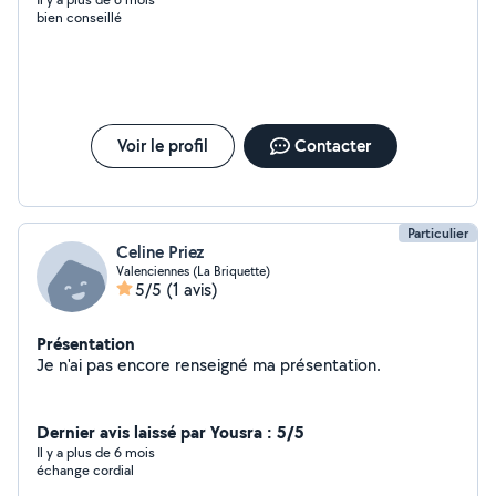
- un problème de pc en général...
bien conseillé
Voir le profil
Contacter
Particulier
Celine Priez
Valenciennes (La Briquette)
5/5
(1 avis)
Présentation
Je n'ai pas encore renseigné ma présentation.
Dernier avis laissé par Yousra : 5/5
Il y a plus de 6 mois
échange cordial