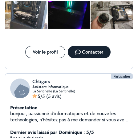
Voir le profil
Contacter
Particulier
Chtigars
Assistant informatique
La Sentinelle (La Sentinelle)
5/5
(5 avis)
Présentation
bonjour, passionné d'informatiques et de nouvelles
technologies, n'hésitez pas à me demander si vous avez
besoin de dépannage informatique en tout genre : - un
pc à nettoyer - un pc à démonter un problème windows
Dernier avis laissé par Dominique : 5/5
Il y a plus de 6 mois