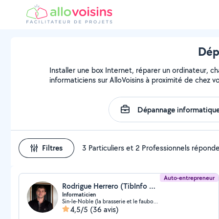
Dép
Installer une box Internet, réparer un ordinateur, 
informaticiens sur AlloVoisins à proximité de chez v
Filtres
3 Particuliers et 2 Professionnels répond
Auto-entrepreneur
Rodrigue Herrero (TibInfo Douai)
Informaticien
Sin-le-Noble (la brasserie et le faubourg)
4,5/5
(36 avis)