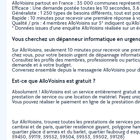
AlloVoisins partout en France : 35 000 communes représentées 
Efficace : Une demande postée toutes les 10 secondes, 3.6
Généraliste : 1 250 types de besoins différents, tout est poss
Rapide : 10 minutes pour recevoir une première réponse à 
Qualité / prix : 4 membres AlloVoisins sur 5* indiquent qu’All
* Données issues d’une enquête AlloVoisins réalisée sur un é
Vous cherchez un dépanneur informatique en urgen
Sur AlloVoisins, seulement 10 minutes pour recevoir une p
chez vous, pour votre besoin urgent de dépannage informat
Consultez les profils des membres, professionnels ou particuli
demande et à votre budget.
Conversez ensemble depuis la messagerie AlloVoisins pour de
Est-ce que AlloVoisins est gratuit ?
Absolument ! AlloVoisins est un service entièrement gratuit 
prestation de service ou une location de matériel. Payez uniq
Vous pouvez réaliser le paiement en ligne de la prestation di
Sur AlloVoisins, trouvez toutes les prestations de services p
cambrai et de paris, quartier residence gayant, polygone ha
quartier place d armes et du barlet, quartier faubourg d esqu
59450, 59119, 59552, 59504, 59553, 59502, 59128)