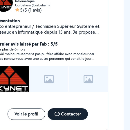
Informatique
Corbehem (Corbehem)
5/5
(1 avis)
ésentation
to entrepreneur / Technicien Supérieur Systeme et
eaux en informatique depuis 15 ans. Je propose
s services en réparation PC, Mac et
ne/tablette. Je suis sur les alentours de Douai
nier avis laissé par Fab : 5/5
et ses environs (Lens,Arras,etc...) Cordialement
y a plus de 6 mois
n'ai malheureusement pas pu faire affaire avec monsieur car
vais rendez-vous avec une autre personne qui venait le jour
me.
Voir le profil
Contacter