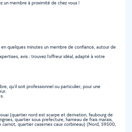
uvez un membre à proximité de chez vous !
z en quelques minutes un membre de confiance, autour de
ertises, avis : trouvez l'offreur idéal, adapté à votre
, qu’il soit professionnel ou particulier, pour une
eur.
s.
Douai (quartier nord est scarpe et derivation, faubourg de
gnies, quartier sous prefecture, hameau de frais marais,
ace carnot, quartier casernes caux corbineau) (Nord, 59500,