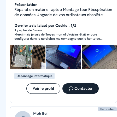
Présentation
Réparation matériel laptop Montage tour Récupération
de données Upgrade de vos ordinateurs obsolète
Gestions des parc, câblage RJ45 Création de
diagnostic détaillé et clair Récupération de média
Dernier avis laissé par Cedric : 1/5
externe DVD/VHS Bonne humeur et sourire garantit
Il y a plus de 6 mois
Merci mais je suis de Troyes mon AlloVoisins était encore
configurer dans le nord chez ma compagne quelle honte de
lâcher ce genre d’avis ridicule et accuser les gens sans preuve
Dépannage informatique
Voir le profil
Contacter
Particulier
Moh Bell