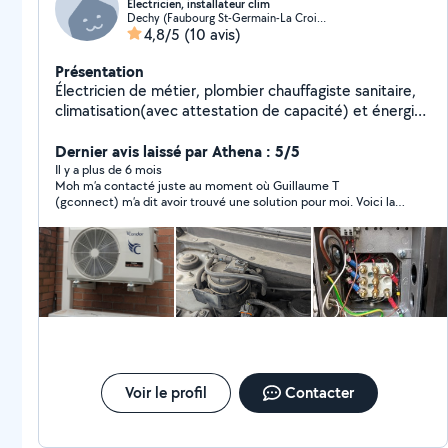
Électricien, installateur clim
Dechy (Faubourg St-Germain-La Croix de Pierre)
4,8/5
(10 avis)
Présentation
Électricien de métier, plombier chauffagiste sanitaire,
climatisation(avec attestation de capacité) et énergie
renouvelable de formation. bon bricoleur. Désolé si je
ne peux répondre à toutes les demandes, j'ai pas de
Dernier avis laissé par Athena : 5/5
compte premium, laissé vos co...
Il y a plus de 6 mois
Moh m’a contacté juste au moment où Guillaume T
(gconnect) m’a dit avoir trouvé une solution pour moi. Voici la
raison pour laquelle je n’ai pas fais affaire avec Moh . A qui
j’adresse mes grands remerciement Athena
Voir le profil
Contacter