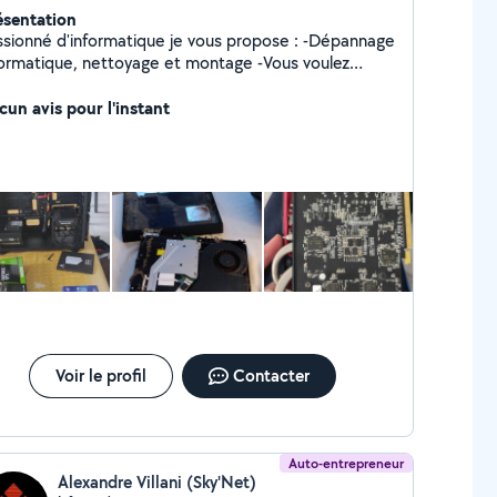
ésentation
sionné d'informatique je vous propose : -Dépannage
ormatique, nettoyage et montage -Vous voulez
nter une configuration pc , nettoyer ou simplement
gler un problème mais vous ne connaissez pas la
cun avis pour l'instant
che a suivre je suis la pour m'en occupé , aussi bien
ur pc portable ou console de
. Je reste à votre disposition , pour tout
tres demandes contacter moi.
Voir le profil
Contacter
Auto-entrepreneur
Alexandre Villani (Sky'Net)