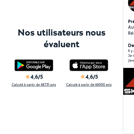
Pr
Au
Nos utilisateurs nous
Rés
me
évaluent
télépho
Der
Il 
Je 
j'a
mê
4,6/5
4,6/5
Calculé à partir de 48731 avis
Calculé à partir de 66000 avis