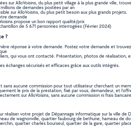
sur AlloVoisins, du plus petit village à la plus grande ville, tro
 millions de demandes postées par an
ible sur AlloVoisins, du plus petit besoin aux plus grands projets.
votre demande
oVoisins propose un bon rapport qualité/prix
chantillon de 5 671 personnes interrogées (Février 2024)
ce ?
remière réponse à votre demande. Postez votre demande et trouve
ique
ers, qui vous ont contacté. Présentation, photos de réalisation, exp
s échanges sécurisés et efficaces grâce aux outils intégrés.
et sans aucune commission pour tout utilisateur cherchant un membre
uement le prix de la prestation, fixé par vous, demandeur, et l’offr
rectement sur AlloVoisins, sans aucune commission ni frais bancaire
our réaliser votre projet de Dépannage informatique sur la ville de 
meau de wagnonville, quartier faubourg de bethune, hameau de dori
erchin, quartier charles bourseul, quartier de la gare, quartier pl