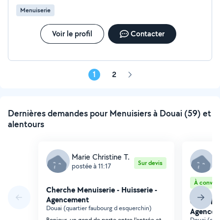
Menuiserie
Voir le profil
Contacter
1
2
Page
suivante
Dernières demandes pour Menuisiers à Douai (59) et
alentours
Marie Christine T.
M
Sur devis
postée à 11:17
p
À conveni
Cherche Menuiserie - Huisserie -
Agencement
Cherche 
Douai (quartier faubourg d esquerchin)
Agencem
Bonjour, un gond de porte entre l'entrée et
Douai (qua