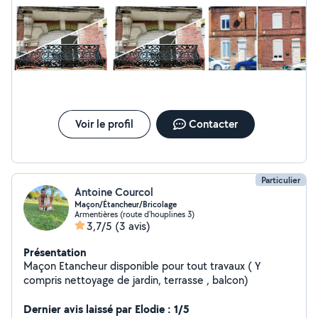
maçonnerie sur toiture : Travaux en hauteur sécurisés.
Condamnation et rejointoiement de cheminée. Reprise
de maçonnerie sur tuiles de faîtage, varberg et
éléments maçonnés. Démoussage, traitement
hydrofuge, étanchéité derbigum et pose/remplacement
de gouttières. Travaux sur pierre de taille (pierre
tendre) : Rénovation, remplacement et réparation.
Démolition : Démolition contrôlée de murs, maisons et
extensions. - Travail propre, soigné et durable -
Voir le profil
Contacter
GARANTIE : RC Pro & Garantie décennale - Devis clair
et adapté
Particulier
Antoine Courcol
Maçon/Étancheur/Bricolage
Armentières (route d'houplines 3)
3,7/5
(3 avis)
Présentation
Maçon Etancheur disponible pour tout travaux ( Y
compris nettoyage de jardin, terrasse , balcon)
Dernier avis laissé par Elodie : 1/5