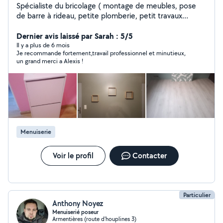
Spécialiste du bricolage ( montage de meubles, pose
de barre à rideau, petite plomberie, petit travaux
d'électricité ...). Entretien d'espaces verts ( tonte de
pelouse, taille de haie, scarification de pelouse ...).
Dernier avis laissé par Sarah : 5/5
Possibilité de bénéficier du 50% de crédit d'impôt et de
Il y a plus de 6 mois
Je recommande fortement,travail professionnel et minutieux,
l'avance immédiate. N'hésitez pas à me contacter, pour
un grand merci a Alexis !
plus de renseignements, merci. Cordialement Alexis
Menuiserie
Voir le profil
Contacter
Particulier
Anthony Noyez
Menuiserié poseur
Armentières (route d'houplines 3)