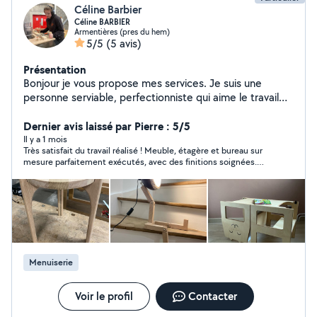
Céline Barbier
Céline BARBIER
Armentières (pres du hem)
5/5
(5 avis)
Présentation
Bonjour je vous propose mes services. Je suis une
personne serviable, perfectionniste qui aime le travail
bien fait ! Je dispose de plusieurs compétences dans le
service à la personne puis dans la menuiserie intérieure
Dernier avis laissé par Pierre : 5/5
et extérieure. A savoir que je suis diplômée d'un titre
Il y a 1 mois
Très satisfait du travail réalisé ! Meuble, étagère et bureau sur
pro dans la pose et installation de menuiserie et d'un
mesure parfaitement exécutés, avec des finitions soignées.
CAP menuisier fabricant (formée aux compagnons du
Céline est professionnelle, à l’écoute et sérieuse. Je
devoir). J'ai également un bagage dans le paysagisme.
recommande sans hésiter.
N'hésite pas à me contacter.
Menuiserie
Voir le profil
Contacter