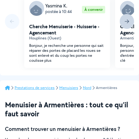
Yasmina K.
M
À convenir
postée à 10:44
p
Cherche Menuiserie - Huisserie -
Cherche 
Agencement
Agencem
Houplines (Ouest)
Armentière
Bonjour, je recherche une personne qui sait
Bonjour, Je
réparer des portes de placard les roues se
personne q
sont enlevé et du coup les portes ne
d'entrée de
coulisse plus
clé
Prestations de services
Menuisiers
Nord
Armentières
Menuisier à Armentières : tout ce qu’il
faut savoir
Comment trouver un menuisier à Armentières ?