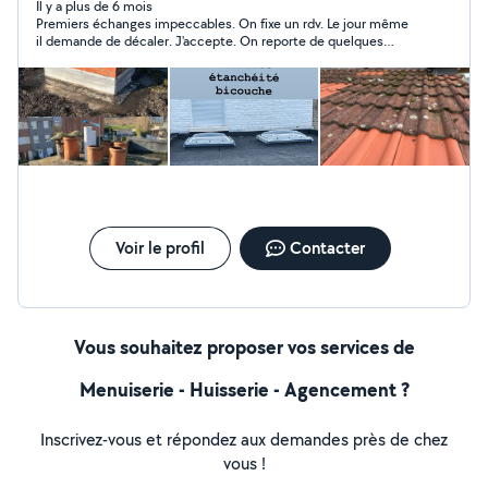
Il y a plus de 6 mois
Premiers échanges impeccables. On fixe un rdv. Le jour même
il demande de décaler. J'accepte. On reporte de quelques
jours. La veille du 2eme rdv il confirme bien venir le lendemain.
Je l'ai attendu toute la soirée, j'ai envoyé des messages comme
quoi je l'attendais, plus de son, ne réponds plus aux messages.
Fais le mort depuis. Pas de nouvelles, ni d'excuses. Je
deconseille! Il a mis en retard l'avancée de mes travaux
extérieurs .
Voir le profil
Contacter
Vous souhaitez proposer vos services de
Menuiserie - Huisserie - Agencement ?
Inscrivez-vous et répondez aux demandes près de chez
vous !