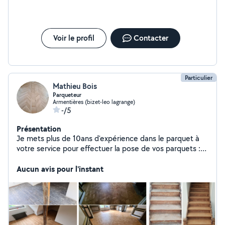
Voir le profil
Contacter
Particulier
Mathieu Bois
Parqueteur
Armentières (bizet-leo lagrange)
-/5
Présentation
Je mets plus de 10ans d'expérience dans le parquet à
votre service pour effectuer la pose de vos parquets :
stratifié, contre collé, massif. Pose flottante ou collé
J'effectue également des réparations : -lames abîmé,
Aucun avis pour l'instant
lames manquantes ou cloisons déplacés... -
Rescellement de lames de Bâton Rompu qui bouge
Rénovation de planchers , Parquets et escaliers en bois
Spécialisée dans le parquet je suis disponible pour
répondre à toutes vos questions