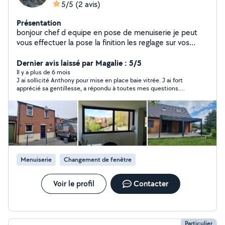
5/5
(2 avis)
Présentation
bonjour chef d equipe en pose de menuiserie je peut
vous effectuer la pose la finition les reglage sur vos
differentes type de menuiserie ( porte d entrée baie
vitré porte fenetre fenetre porte de garage volet
Dernier avis laissé par Magalie : 5/5
roulant ) je peux vous envoyer des photo de ce que je
Il y a plus de 6 mois
J ai sollicité Anthony pour mise en place baie vitrée. J ai fort
fais en message privé
apprécié sa gentillesse, a répondu à toutes mes questions.
Très professionnel, poli, ponctuel et de très bons conseils. Je
recommande vivement 👍
Menuiserie
Changement de fenêtre
Voir le profil
Contacter
Particulier