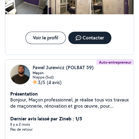
88-77-09
Voir le profil
Contacter
Auto-entrepreneur
Pawel Jurewicz (POLBAT 59)
Maçon
Nieppe (Sud)
3/5
(4 avis)
Présentation
Bonjour, Maçon professionnel, je réalise tous vos travaux
de maçonnerie, rénovation et gros œuvre, pour
particuliers et professionnels. Façade & ravalement :
Ravalement de façade, murs et façade en brique
Dernier avis laissé par Zineb : 1/5
Déjointement, rejointoiement, sablage et traitement
Il y a 2 mois
Pas de retour
hydrofuge garantissant durabilité et esthétique
optimale. Effacement de tags et graffitis. Toiture &