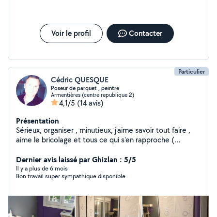
Voir le profil
Contacter
Particulier
Cédric QUESQUE
Poseur de parquet , peintre
Armentières (centre republique 2)
4,1/5
(14 avis)
Présentation
Sérieux, organiser , minutieux, j'aime savoir tout faire ,
aime le bricolage et tous ce qui s'en rapproche (
peinture, tapisserie , menuiserie, pose de parquet ,
dressing sur mesure , salle de bain , montage et pose
Dernier avis laissé par Ghizlan : 5/5
de cuisine , réparateur de téléphone , dyson et autre
Il y a plus de 6 mois
Bon travail super sympathique disponible
appareil électrique etc ... ) j'aime particulièrement le
sur-mesure et donner une touche personnalisé à vos
projets. Je n'ai pas de compte prénium , vous pouvez
me contacter via mon Facebook « Pi Lou » ou au 06-37-