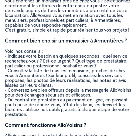
Vous cherchez un menuisier près de chez vous ? Sélectionnez
directement les offreurs de votre choix ou postez votre
demande auprès de tous les membres à proximité de votre
localisation. AlloVoisins vous met en relation avec tous les
menuisiers, professionnels et particuliers, à Armentières,
capables de vous répondre rapidement.
C’est gratuit, simple et rapide pour réaliser tous vos projets !
Comment bien choisir un menuisier à Armentières ?
Voici nos conseils :
- Indiquez votre besoin en quelques secondes : quel service
recherchez-vous ? Est-ce urgent ? Quel type de prestataire,
particulier ou professionnel, souhaitez-vous ?
- Consultez la liste de tous les menuisiers, proches de chez
vous à Armentières ! Sur leur profil, consultez les services
proposés, les photos de leurs réalisations, les notes et avis
laissés par leurs clients.
- Conversez avec les offreurs depuis la messagerie AlloVoisins
pour des échanges sécurisés et efficaces.
- Du contrat de prestation au paiement en ligne, en passant
par la prise de rendez-vous, l’état des lieux, les devis et les
factures : utilisez nos outils gratuits à chaque étape de votre
prestation.
Comment fonctionne AlloVoisins ?
AlloVoisins c’est la marketplace leader dédiée aux