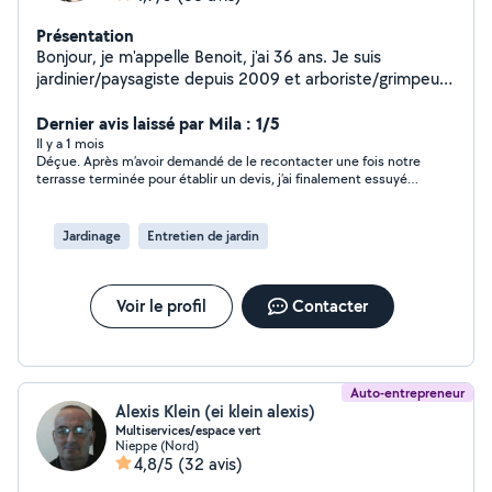
Présentation
Bonjour, je m'appelle Benoit, j'ai 36 ans. Je suis
jardinier/paysagiste depuis 2009 et arboriste/grimpeur
depuis 2 ans. Mes activités principales sont : Taille de
haie, Tonte, débroussaillage, Élagage, abattage d'arbres
Dernier avis laissé par Mila : 1/5
toute hauteur Engazonnement semi / rouleau, Plantation
Il y a 1 mois
Déçue. Après m’avoir demandé de le recontacter une fois notre
arbre / arbustes / création massifs Suppression de
terrasse terminée pour établir un devis, j’ai finalement essuyé
souche,haie avec rogneuse,mini pelle,tire fort.
un refus après plusieurs relances, sans aucune proposition de
Évacuation des déchets verts bien entendu Terasse
délai ni réelle explication. Dommage.
bois, clôture, dalle Merci d'avoir pris le temps de lire.
Jardinage
Entretien de jardin
Voir le profil
Contacter
Auto-entrepreneur
Alexis Klein (ei klein alexis)
Multiservices/espace vert
Nieppe (Nord)
4,8/5
(32 avis)