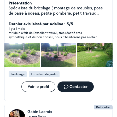
Présentation
Spécialiste du bricolage ( montage de meubles, pose
de barre à rideau, petite plomberie, petit travaux
d'électricité ...). Entretien d'espaces verts ( tonte de
pelouse, taille de haie, scarification de pelouse ...).
Dernier avis laissé par Adeline : 5/5
Possibilité de bénéficier du 50% de crédit d'impôt et de
Il y a 1 mois
Mr Klein a fait de l'excellent travail, très réactif, très
l'avance immédiate. N'hésitez pas à me contacter, pour
sympathique et de bon conseil, nous n'hésiterons pas à refaire
plus de renseignements, merci. Cordialement Alexis
appel à lui. Nous conseillons vivement ce voisin :)
Jardinage
Entretien de jardin
Voir le profil
Contacter
Particulier
Gabin Lacroix
Lacroix Gabin