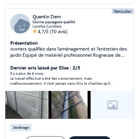
Particulier
Quentin Dern
Ouvrier paysagiste qualifié
Lecelles (Lecelles)
4,7/5
(10 avis)
Présentation
ouvriers qualifiés dans l'aménagement et l'entretien des
jardin Équipé de matériel professionnel Rogneuse de
souche taille haie souffleur tronçonneuse tondeuse
débroussailleuse remorque Je réalise taille de haie ou
Dernier avis laissé par Elise : 2/5
enlèvement complet de la haie plus rognage des
Il y a plus de 6 mois
Le travail effectué a été fait correctement, mais
souches Tonte Débroussaillage Préparation de gazon
malheureusement, il n'est jamais venu finir le chantier qu'il
Avec engazonnement Clôture tout genre souple rigide
n'avait pas pu finir en 1 fois à cause de la météo (désherbage...),
aluminium composite béton
malgré plusieurs tentatives de relance... C'est dommage car
mon problème de base n'a jamais été réglé du coup.
Jardinage