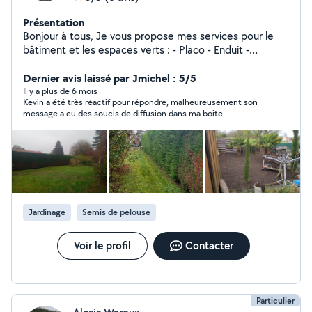
Présentation
Bonjour à tous, Je vous propose mes services pour le
bâtiment et les espaces verts : - Placo - Enduit -
Peinture - Tapisserie - Tonte débroussaillage - Taille -
Petit élagage - Bêchage désherbage plantation -
Dernier avis laissé par Jmichel : 5/5
Nettoyage gouttières - Karcherisation - Clôture - Petit
Il y a plus de 6 mois
Kevin a été très réactif pour répondre, malheureusement son
bricolage.. Devis gratuit, paiement chèque césu
message a eu des soucis de diffusion dans ma boite.
accepté. Lancelin Kevin : 0645620285
Jardinage
Semis de pelouse
Voir le profil
Contacter
Particulier