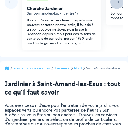
Cherche 
Lecelles
Cherche Jardinier
Saint-Amand-les-Eaux (centre 1)
Bonjour, j'a
robot tond
Bonjour, Nous recherchons une personne
pouvant entretenir notre jardin, il faut déjà
un bon coup de nettoyage car laissé à
l'abandon depuis 3 mois pour des raisons de
santé puis de canicule, maison 1930 jardin
pas trés large mais tout en longueur,
Prestations de services
Jardiniers
Nord
Saint-Amand-les-Eaux
Jardinier à Saint-Amand-les-Eaux : tout
ce qu’il faut savoir
Vous avez besoin d’aide pour l’entretien de votre jardin, vos
parterres de fleurs
espaces verts ou encore vos
? Sur
AlloVoisins, vous êtes au bon endroit ! Trouvez les services
d’un jardinier parmi une sélection de profils de particuliers,
d’entreprises ou d’auto-entrepreneurs proches de chez vous.