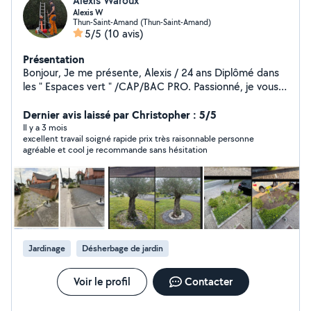
Alexis Waroux
Alexis W
Thun-Saint-Amand (Thun-Saint-Amand)
5/5
(10 avis)
Présentation
Bonjour, Je me présente, Alexis / 24 ans Diplômé dans
les " Espaces vert " /CAP/BAC PRO. Passionné, je vous
offres un sourire de la propreté de mon travaille ^_^ Je
suis disponible pour entretenir vos jardin : - Désherbage
Dernier avis laissé par Christopher : 5/5
- Fauchage - Tonte - Soufflet vos feuilles - Taille de haie /
Il y a 3 mois
excellent travail soigné rapide prix très raisonnable personne
D'arbustes - plantations de vos fleurs ( jardinage ) -
agréable et cool je recommande sans hésitation
Élagage, abattage ( mais ce n'est pas moi qui grimpe )
Je suis à l'écoute de vos attentes, j'analyse, je donne
mon prix sur place, ou par sms avec vos photo.
(Disponibilité à discuter en privé) Bien à vous, Merci
Jardinage
Désherbage de jardin
Voir le profil
Contacter