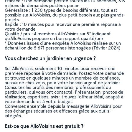
Efficace : Une demande postée toutes les 10 secondes, 3.6
millions de demandes postées par an
Généraliste : 1 250 types de besoins différents, tout est
possible sur AlloVoisins, du plus petit besoin aux plus grands
projets.
Rapide : 10 minutes pour recevoir une première réponse à
votre demande
Qualité / prix : 4 membres AlloVoisins sur 5* indiquent
qu’AlloVoisins propose un bon rapport qualité/prix
* Données issues d’une enquête AlloVoisins réalisée sur un
échantillon de 5 671 personnes interrogées (Février 2024)
Vous cherchez un jardinier en urgence ?
Sur AlloVoisins, seulement 10 minutes pour recevoir une
première réponse à votre demande. Postez votre demande
et trouvez en quelques minutes un membre de confiance,
autour de chez vous, pour votre besoin urgent de jardinier
Consultez les profils des membres, professionnels ou
particuliers, qui vous ont contacté. Présentation, photos de
réalisation, expertises, avis : trouvez l'offreur idéal, adapté à
votre demande et à votre budget.
Conversez ensemble depuis la messagerie AlloVoisins pour
des échanges sécurisés et efficaces grâce aux outils
intégrés.
Est-ce que AlloVoisins est gratuit ?