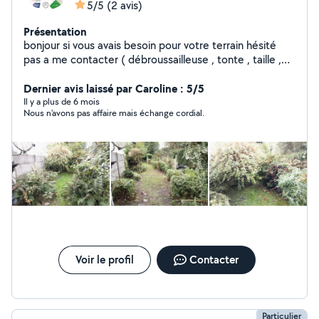
5/5
(2 avis)
Présentation
bonjour si vous avais besoin pour votre terrain hésité
pas a me contacter ( débroussailleuse , tonte , taille ,
désherbage , nettoyage de cour ou terrasse avec
karcher professionnel et autre petit travaux) Nous
Dernier avis laissé par Caroline : 5/5
sommes en multi-services. D'autre photo sont
Il y a plus de 6 mois
Nous n'avons pas affaire mais échange cordial.
disponible sur Google ou Facebook : BD'M entreprise
saint Amand les eaux.
Voir le profil
Contacter
Particulier