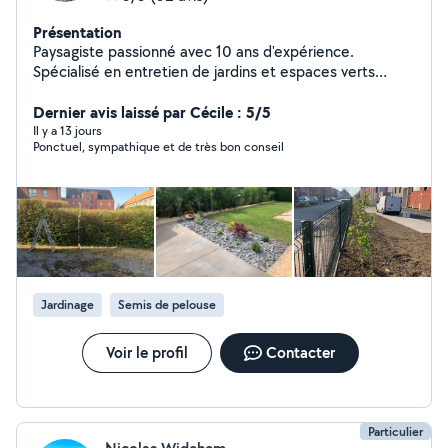
Présentation
Paysagiste passionné avec 10 ans d'expérience.
Spécialisé en entretien de jardins et espaces verts
durables. Mon objectif est de valoriser chaque espace
en respectant l'environnement et les souhaits du client.
Dernier avis laissé par Cécile : 5/5
Fiable, créatif et à l'écoute, je mets mon savoir-faire a
Il y a 13 jours
Ponctuel, sympathique et de très bon conseil
votre service.
Jardinage
Semis de pelouse
Voir le profil
Contacter
Particulier