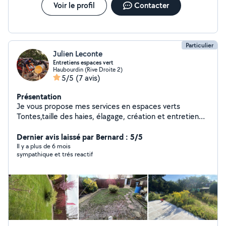
Voir le profil
Contacter
Particulier
Julien Leconte
Entretiens espaces vert
Haubourdin (Rive Droite 2)
5/5
(7 avis)
Présentation
Je vous propose mes services en espaces verts
Tontes,taille des haies, élagage, création et entretien
massif , renouvellement des terrains pelouse en rouleau
ou en semis . N'hésitez pas à me contacter laisser moi
Dernier avis laissé par Bernard : 5/5
un message si je ne vous réponds pas de suite je vous
Il y a plus de 6 mois
sympathique et trés reactif
rappellerai dès que possible . Cordialement Julien
Leconte.