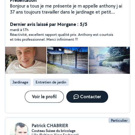
Présentation
Bonjour a tous je me présente je m appelle anthony j ai
37 ans toujours travailler dans le jardinage et petit
bricolage après 20 ans d expérience j ai décider de me
lancer en temp que auto-entrepreneur afin d'être
Dernier avis laissé par Morgane : 5/5
proche avec ma clientèle et pouvoir gérer mon temps
mardi à 17h
Réactivité, excellent rapport qualité prix. Anthony est courtois
et très professionnel. Merci infiniment !!!
Jardinage
Entretien de jardin
Voir le profil
Contacter
Particulier
Patrick CHABRIER
Couteau Suisse du bricolage
Lille (Baltique-Vieux Faubourg)