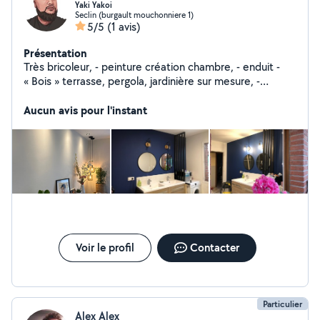
Yaki Yakoi
Seclin (burgault mouchonniere 1)
5/5
(1 avis)
Présentation
Très bricoleur, - peinture création chambre, - enduit -
« Bois » terrasse, pergola, jardinière sur mesure, -
diplômé BMF 3 en sport de contact ( muay thaï ) -
création/montage vidéo
Aucun avis pour l'instant
Voir le profil
Contacter
Particulier
Alex Alex