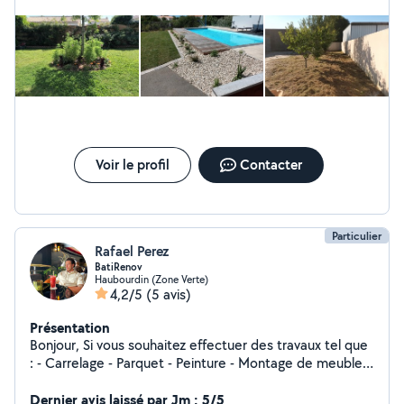
massif, plantation d'un gazon, réalisation d'une
circulation...
Voir le profil
Contacter
Particulier
Rafael Perez
BatiRenov
Haubourdin (Zone Verte)
4,2/5
(5 avis)
Présentation
Bonjour, Si vous souhaitez effectuer des travaux tel que
: - Carrelage - Parquet - Peinture - Montage de meubles
Ainsi que tous types de rénovation.
Dernier avis laissé par Jm : 5/5