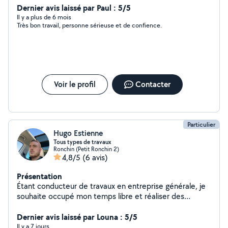
pas déçu avec moi !!
Dernier avis laissé par Paul : 5/5
Il y a plus de 6 mois
Très bon travail, personne sérieuse et de confience.
Voir le profil
Contacter
Particulier
Hugo Estienne
Tous types de travaux
Ronchin (Petit Ronchin 2)
4,8/5
(6 avis)
Présentation
Étant conducteur de travaux en entreprise générale, je
souhaite occupé mon temps libre et réaliser des
services aux personnes
Dernier avis laissé par Louna : 5/5
Il y a 7 jours