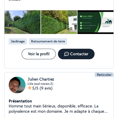
de pelouse Taille de haies et d'arbustes Pose de gazon
naturel ou en rouleaux Élagage et petits abattages
Nettoyage et remise en état de jardins négligés Je
m'adapte à vos besoins, que ce soit pour un entretien
ponctuel ou régulier. Devis gratuit et intervention rapide
N'hésitez pas à me contacter pour toute question ou
pour planifier une visite. Votre jardin mérite le meilleur !
Jardinage
Retournement de terre
Voir le profil
Contacter
Particulier
Julien Chartiez
Lille (sud marais 2)
5/5
(9 avis)
Présentation
Homme tout main Sérieux, disponible, efficace. La
polyvalence est mon domaine. Je m adapte à chaque
situation, pour vous y apportez le meilleur. Vous ne serez