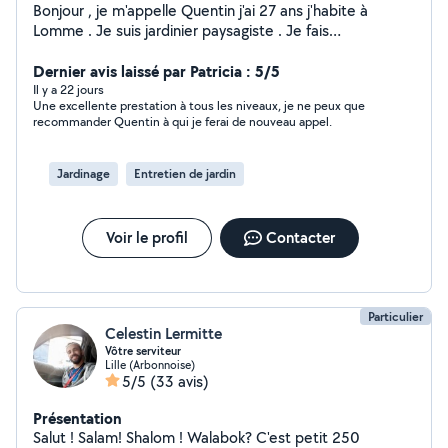
Bonjour , je m'appelle Quentin j'ai 27 ans j'habite à
Lomme . Je suis jardinier paysagiste . Je fais
principalement de la taille de haie , tonte de pelouse ,
engazonnement , élagage , abattage . Merci d'avoir pris
Dernier avis laissé par Patricia : 5/5
le temps de lire mon annonce. Je vous répondrai dans
Il y a 22 jours
Une excellente prestation à tous les niveaux, je ne peux que
les plus brefs délais. Cordialement Quentin
recommander Quentin à qui je ferai de nouveau appel.
Jardinage
Entretien de jardin
Voir le profil
Contacter
Particulier
Celestin Lermitte
Vôtre serviteur
Lille (Arbonnoise)
5/5
(33 avis)
Présentation
Salut ! Salam! Shalom ! Walabok? C'est petit 250