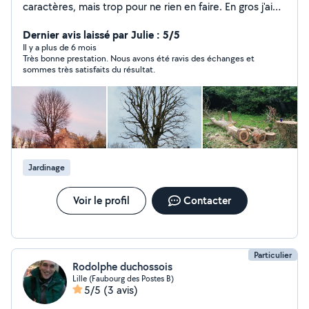
caractères, mais trop pour ne rien en faire. En gros j'ai
une perceuse dans la main gauche et une tronçonneuse
dans la droite, et ce depuis la naissance. Faisons
Dernier avis laissé par Julie : 5/5
connaissance?! Je peux passer les travaux de petit
Il y a plus de 6 mois
Très bonne prestation. Nous avons été ravis des échanges et
jardinage et autres services a la personne avec une
sommes très satisfaits du résultat.
avance immédiate de crédit d impôt de 50 %. PS:
Sachez qu on ne peut répondre qu'a 4 annonces par
mois, au delà allo voisins devient payant. Si je ne
réponds pas, c est que la politesse de décliner coûte
une réponse.
Jardinage
Voir le profil
Contacter
Particulier
Rodolphe duchossois
Lille (Faubourg des Postes B)
5/5
(3 avis)