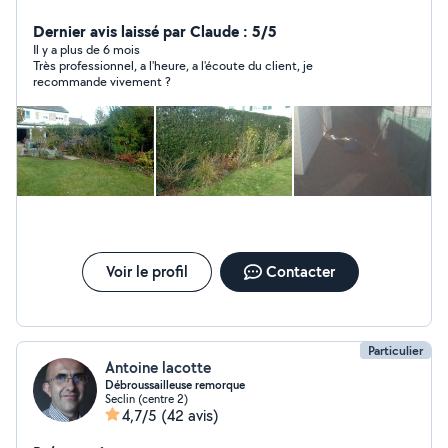
remorque je suis bon bricoleur et je possède pas mal d
outillage
Dernier avis laissé par Claude : 5/5
Il y a plus de 6 mois
Très professionnel, a l'heure, a l'écoute du client, je
recommande vivement ?
Voir le profil
Contacter
Particulier
Antoine lacotte
Débroussailleuse remorque
Seclin (centre 2)
4,7/5
(42 avis)