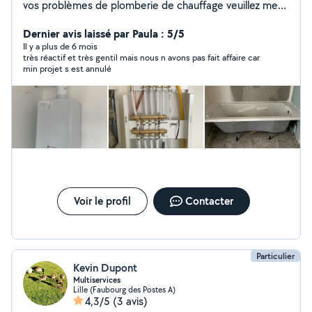
vos problèmes de plomberie de chauffage veuillez me
contacter, aussi pour des déménagement et
manutention merci
Dernier avis laissé par Paula : 5/5
Il y a plus de 6 mois
très réactif et très gentil mais nous n avons pas fait affaire car
min projet s est annulé
Voir le profil
Contacter
Particulier
Kevin Dupont
Multiservices
Lille (Faubourg des Postes A)
4,3/5
(3 avis)