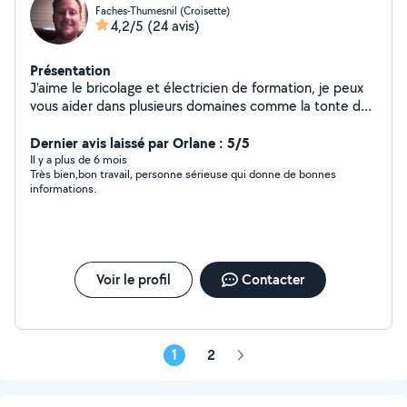
Faches-Thumesnil (Croisette)
4,2/5
(24 avis)
Présentation
J'aime le bricolage et électricien de formation, je peux
vous aider dans plusieurs domaines comme la tonte de
pelouse, élagage, pose de carrelage... N'hésitez pas à
me contacter sur mon téléphone 06/03/79/08/89. je
Dernier avis laissé par Orlane : 5/5
vous répondrais dans la journée. Si je vous mets un
Il y a plus de 6 mois
Très bien,bon travail, personne sérieuse qui donne de bonnes
j'aime, c'est parce que je ne peux pas vous répondre du
informations.
fait des restrictions et je n'ai pas les moyens de payer.
N'hésitez pas à m'envoyer un sms.
Voir le profil
Contacter
1
2
Page
suivante