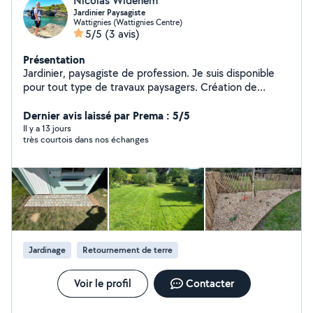
Nicolas Widehem
Jardinier Paysagiste
Wattignies (Wattignies Centre)
5/5
(3 avis)
Présentation
Jardinier, paysagiste de profession. Je suis disponible
pour tout type de travaux paysagers. Création de
massif,petite création minéral ,abattage ,Bois de
chauffage Taille, entretien , n'hésitez pas à me
Dernier avis laissé par Prema : 5/5
contacter.
Il y a 13 jours
très courtois dans nos échanges
Jardinage
Retournement de terre
Voir le profil
Contacter