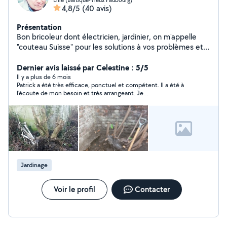
4,8/5
(40 avis)
Présentation
Bon bricoleur dont électricien, jardinier, on m'appelle
"couteau Suisse" pour les solutions à vos problèmes et
"Bulldozer" pour les souches. Equipé d' outils pour les
travaux d'intérieurs d'extérieur, Dispo tous les Week-end
Dernier avis laissé par Celestine : 5/5
et lundis.
Il y a plus de 6 mois
Patrick a été très efficace, ponctuel et compétent. Il a été à
l'écoute de mon besoin et très arrangeant. Je
recommande+++++
Jardinage
Voir le profil
Contacter