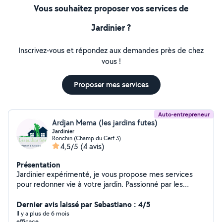
Vous souhaitez proposer vos services de
Jardinier ?
Inscrivez-vous et répondez aux demandes près de chez
vous !
Proposer mes services
Auto-entrepreneur
Ardjan Mema (les jardins futes)
Jardinier
Ronchin (Champ du Cerf 3)
4,5/5
(4 avis)
Présentation
Jardinier expérimenté, je vous propose mes services
pour redonner vie à votre jardin. Passionné par les
espaces verts et fort de plusieurs années d'expérience,
j'interviens avec soin et efficacité pour tous vos travaux
Dernier avis laissé par Sebastiano : 4/5
d'entretien extérieur. Mes prestations incluent : Tonte
Il y a plus de 6 mois
efficace