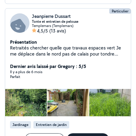
Particulier
Jeanpierre Dussart
Tonte et entretien de pelouse
Templemars (Templemars)
4,5/5
(13 avis)
Présentation
Retraités chercher quelle que travaux espaces vert Je
me déplace dans le nord pas de calais pour tondre
votre pelouse tailler vos haies arbres rafraîchir votre
jardin
Dernier avis laissé par Gregory : 5/5
Il y a plus de 6 mois
Parfait
Jardinage
Entretien de jardin