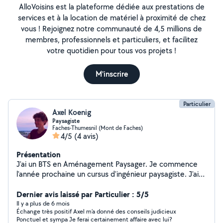
AlloVoisins est la plateforme dédiée aux prestations de
services et à la location de matériel à proximité de chez
vous ! Rejoignez notre communauté de 4,5 millions de
membres, professionnels et particuliers, et facilitez
votre quotidien pour tous vos projets !
M'inscrire
Particulier
Axel Koenig
Paysagiste
Faches-Thumesnil (Mont de Faches)
4/5
(4 avis)
Présentation
J'ai un BTS en Aménagement Paysager. Je commence
l'année prochaine un cursus d'ingénieur paysagiste. J'ai
pu travailler au Jardin des Plantes d'Angers, au Jardin de
William Christie, dans l'entreprise Vendée eco Paysage
Dernier avis laissé par Particulier : 5/5
et Marmin paysage. J'ai des compétences en réalisation
Il y a plus de 6 mois
Échange très positif Axel m’a donné des conseils judicieux
de plan, connaissances des végétaux, construction d'un
Ponctuel et sympa Je ferai certainement affaire avec lui?