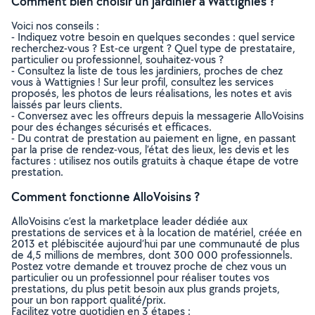
Comment bien choisir un jardinier à Wattignies ?
Voici nos conseils :
- Indiquez votre besoin en quelques secondes : quel service
recherchez-vous ? Est-ce urgent ? Quel type de prestataire,
particulier ou professionnel, souhaitez-vous ?
- Consultez la liste de tous les jardiniers, proches de chez
vous à Wattignies ! Sur leur profil, consultez les services
proposés, les photos de leurs réalisations, les notes et avis
laissés par leurs clients.
- Conversez avec les offreurs depuis la messagerie AlloVoisins
pour des échanges sécurisés et efficaces.
- Du contrat de prestation au paiement en ligne, en passant
par la prise de rendez-vous, l’état des lieux, les devis et les
factures : utilisez nos outils gratuits à chaque étape de votre
prestation.
Comment fonctionne AlloVoisins ?
AlloVoisins c’est la marketplace leader dédiée aux
prestations de services et à la location de matériel, créée en
2013 et plébiscitée aujourd’hui par une communauté de plus
de 4,5 millions de membres, dont 300 000 professionnels.
Postez votre demande et trouvez proche de chez vous un
particulier ou un professionnel pour réaliser toutes vos
prestations, du plus petit besoin aux plus grands projets,
pour un bon rapport qualité/prix.
Facilitez votre quotidien en 3 étapes :