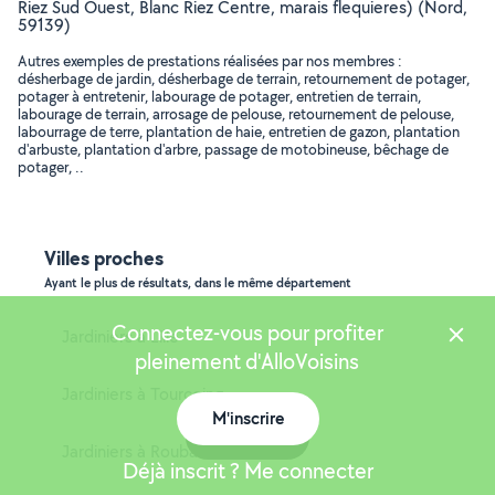
Riez Sud Ouest, Blanc Riez Centre, marais flequieres) (Nord,
59139)
Autres exemples de prestations réalisées par nos membres :
désherbage de jardin, désherbage de terrain, retournement de potager,
potager à entretenir, labourage de potager, entretien de terrain,
labourage de terrain, arrosage de pelouse, retournement de pelouse,
labourrage de terre, plantation de haie, entretien de gazon, plantation
d'arbuste, plantation d'arbre, passage de motobineuse, bêchage de
potager, ..
Villes proches
Ayant le plus de résultats, dans le même département
Connectez-vous pour profiter
Jardiniers à Lille
pleinement d'AlloVoisins
Jardiniers à Tourcoing
M'inscrire
Carte
Jardiniers à Roubaix
Déjà inscrit ? Me connecter