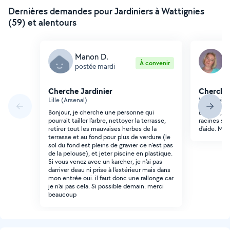
Dernières demandes pour Jardiniers à Wattignies
(59) et alentours
Manon D.
C
À convenir
postée mardi
p
Cherche Jardinier
Cherche 
Lille (Arsenal)
Wattignies
Bonjour, je cherche une personne qui
Bonjour, J'
pourrait tailler l'arbre, nettoyer la terrasse,
racines sont
retirer tout les mauvaises herbes de la
d'aide. Mer
terrasse et au fond pour plus de verdure (le
sol du fond est pleins de gravier ce n'est pas
de la pelouse), et jeter piscine en plastique.
Si vous venez avec un karcher, je n'ai pas
darriver deau ni prise à l'extérieur mais dans
mon entrée oui. il faut donc une rallonge car
je n'ai pas cela. Si possible demain. merci
beaucoup