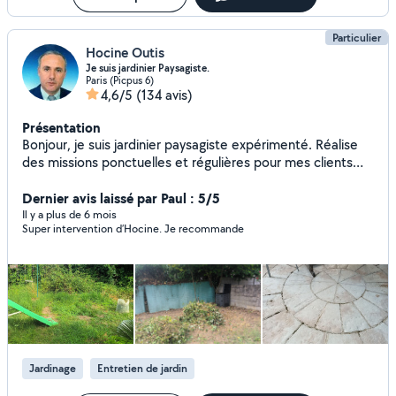
Particulier
Hocine Outis
Je suis jardinier Paysagiste.
Paris (Picpus 6)
4,6/5
(134 avis)
Présentation
Bonjour, je suis jardinier paysagiste expérimenté. Réalise
des missions ponctuelles et régulières pour mes clients
satisfaits de mes services. Je me tiens à votre disposition
pour tous travaux de : - jardinage, - tonte de pelouse, -
Dernier avis laissé par Paul : 5/5
taille de haie, - élagage et taille des arbres, - retourner la
Il y a plus de 6 mois
Super intervention d’Hocine. Je recommande
terre, - désherbage, ramasser de feuillages, - création
pelouse naturelle et artificielle, - plantations intérieure et
extérieure, - entretien terrasses avec matériel et produits
adéquat " karcher et produits", Nettoyage et entretien de
vos intérieurs ; -des moquettes, -matelas, tapis,fauteuil,
etc. avec matériel adéquat " aide à domicile" Personne
expérimentée, sage,mûre et de confiance. J'interviens sur
toute L'Ile-de-France Etudie toutes vos propositions. Bien
Jardinage
Entretien de jardin
à vous. Zero six-zero cinq- quatre vingt-dix sept- vingt-
quatre- soixante huit.