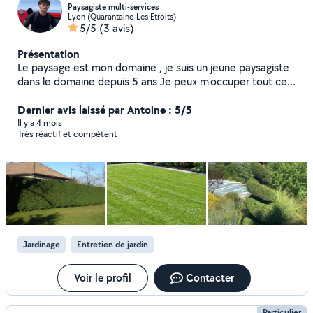
Paysagiste multi-services
Lyon (Quarantaine-Les Etroits)
5/5
(3 avis)
Présentation
Le paysage est mon domaine , je suis un jeune paysagiste
dans le domaine depuis 5 ans Je peux m'occuper tout ce
qui touche votre jardin ainsi que du petit bricolage ou bien
du nettoyage Hésitez pas à m'envoyer un message si vous
Dernier avis laissé par Antoine : 5/5
avez des questions ou besoin d'aide je suis toujours à
Il y a 4 mois
Très réactif et compétent
votre écoute
Jardinage
Entretien de jardin
Voir le profil
Contacter
Particulier