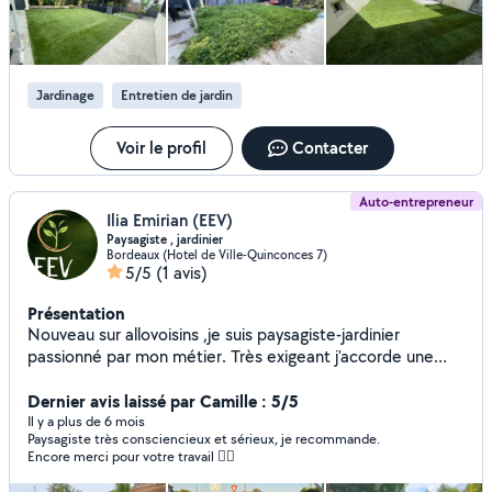
Jardinage
Entretien de jardin
Voir le profil
Contacter
Auto-entrepreneur
Ilia Emirian (EEV)
Paysagiste , jardinier
Bordeaux (Hotel de Ville-Quinconces 7)
5/5
(1 avis)
Présentation
Nouveau sur allovoisins ,je suis paysagiste-jardinier
passionné par mon métier. Très exigeant j'accorde une
grande importance aux détails et à la qualité du travail .
Votre satisfaction est ma priorité. Je propose mes
Dernier avis laissé par Camille : 5/5
services pour : L'entretien de jardins et espaces verts :
Il y a plus de 6 mois
Paysagiste très consciencieux et sérieux, je recommande.
taille, tonte, élagage arbustes ,désherbage, nettoyage,
Encore merci pour votre travail 👍🏻
débrousaillage ... N'hesitez pas à me contacter pour
discuter de vos besoins .