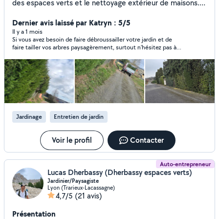
des espaces verts et le nettoyage extérieur de maisons.
Sérieux et motivé, fort d'une formation auprès de mon
père qui justifie de 25 ans d'expérience, je propose mes
Dernier avis laissé par Katryn : 5/5
services aux particuliers pour entretenir vos extérieurs et
Il y a 1 mois
Si vous avez besoin de faire débroussailler votre jardin et de
améliorer l'aspect de votre habitation. Mes services : -
faire tailler vos arbres paysagèrement, surtout n’hésitez pas à
Entretien des jardins (tonte, taille de haies,
faire appel à Charles et à ses enfants. C’est un super
débroussaillage) - Entretien des arbres (élagage, taille) -
professionnel efficace, rapide gentil et ses prix sont doux. Une
Nettoyage de toiture (démoussage) - Nettoyage de
très belle découverte
façades et terrasses - Entretien général des extérieurs
Travail soigné, matériel professionnel et devis gratuit.
N'hésitez pas à me contacter pour toute demande.
Cordialement, CS Entretien
Jardinage
Entretien de jardin
Voir le profil
Contacter
Auto-entrepreneur
Lucas Dherbassy (Dherbassy espaces verts)
Jardinier/Paysagiste
Lyon (Trarieux-Lacassagne)
4,7/5
(21 avis)
Présentation