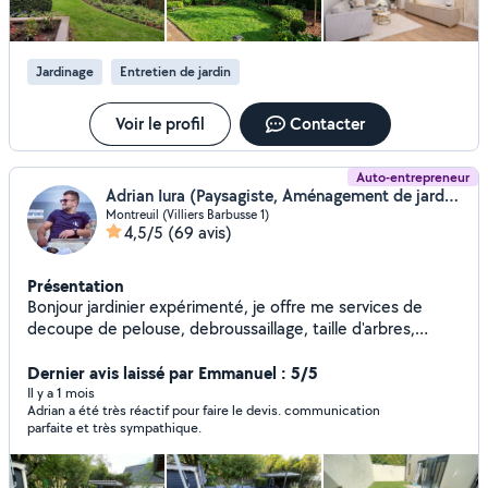
une personne aussi consciencieuse et investie dans son
petits travaux de bricolage : montage de meubles, pose
travail. Je n’hésiterai pas à refaire appel à ses services et je le
de tringles à rideaux, fixation de téléviseurs, étagères,
recommande sans aucune hésitation.
luminaires, petites réparations et bien d'autres services.
Jardinage
Entretien de jardin
Mon objectif est de vous fournir un travail propre, soigné
et de qualité. N'hésitez pas à me contacter pour échanger
sur votre projet. Je vous répondrai avec plaisir. À bientôt,
Voir le profil
Contacter
Jonathan
Auto-entrepreneur
Adrian Iura (Paysagiste, Aménagement de jardin)
Montreuil (Villiers Barbusse 1)
4,5/5
(69 avis)
Présentation
Bonjour jardinier expérimenté, je offre me services de
decoupe de pelouse, debroussaillage, taille d'arbres,
arrosage et ramassage des déchets vert, ETC!
Dernier avis laissé par Emmanuel : 5/5
Il y a 1 mois
Adrian a été très réactif pour faire le devis. communication
parfaite et très sympathique.