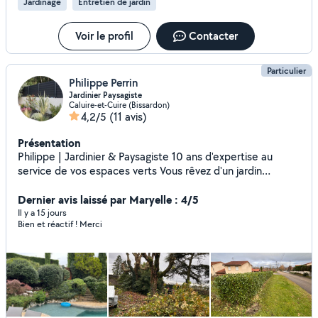
Jardinage
Entretien de jardin
Voir le profil
Contacter
Particulier
Philippe Perrin
Jardinier Paysagiste
Caluire-et-Cuire (Bissardon)
4,2/5
(11 avis)
Présentation
Philippe | Jardinier & Paysagiste 10 ans d'expertise au
service de vos espaces verts Vous rêvez d'un jardin
impeccable ou d'un aménagement paysager sur mesure ?
Je mets mon savoir-faire à votre disposition pour
Dernier avis laissé par Maryelle : 4/5
transformer vos extérieurs avec rigueur et créativité.
Il y a 15 jours
Bien et réactif ! Merci
Pourquoi me confier votre projet ? Expérience confirmée :
Une décennie à façonner et entretenir les jardins. Qualité
& Efficacité : Un travail soigné, respectueux de la nature et
de vos délais. Professionnalisme : Un accompagnement
personnalisé de la conception à la finition. Satisfaction
garantie : Des clients qui recommandent mon travail pour
son sérieux. Besoin d'un coup de propre ou d'une