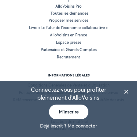
AlloVoisins Pro
Toutes les demandes
Proposer mes services
Livre « Le futur de l'économie collaborative »
AlloVoisins en France
Espace presse
Partenaires et Grands Comptes
Recrutement
INFORMATIONS LÉGALES
Conditions Générales de Vente et d'Utilisation
Connectez-vous pour profiter
Politique de confidentialité et de respect de la vie privée
pleinement d'AlloVoisins
Référencement, classement des annonces et contrôle des avis
Mentions légales
M'inscrire
Cookies
Location de matériel
Déjà inscrit ? Me connecter
Prestation de services