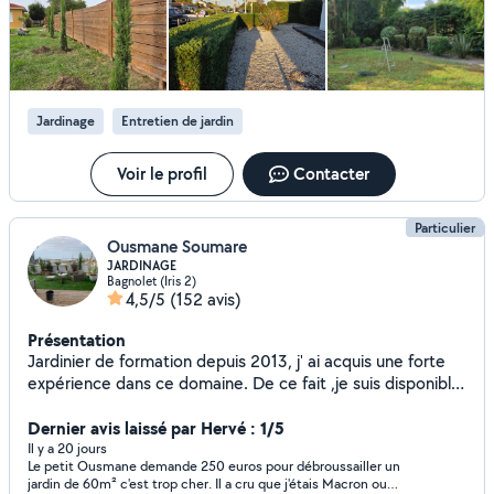
Jardinage
Entretien de jardin
Voir le profil
Contacter
Particulier
Ousmane Soumare
JARDINAGE
Bagnolet (Iris 2)
4,5/5
(152 avis)
Présentation
Jardinier de formation depuis 2013, j' ai acquis une forte
expérience dans ce domaine. De ce fait ,je suis disponible
pour tout vos travaux de Jardinage, de paysage et
d'entretien d'espace vert . J'ai également acquis une
Dernier avis laissé par Hervé : 1/5
compétence en Pose de Terrasse en Bois sur plot. Pour
Il y a 20 jours
Le petit Ousmane demande 250 euros pour débroussailler un
être rassuré de mon professionnalisme, je vous prierais de
jardin de 60m² c'est trop cher. Il a cru que j'étais Macron ou
jeter un petit coup d œil dans ma galerie photo où j'ai mis