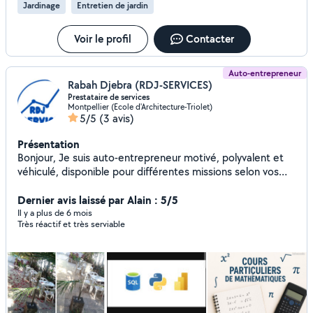
Jardinage
Entretien de jardin
à votre écoute pour réaliser vos projets : -Création de
jardins. -Débroussaillage/tonte des pelouse. -Tailles des
haies/arbustes. -Élagage/abattage . -Ramassage des
Voir le profil
Contacter
feuilles. -Nettoyage gouttière. -Désherbage/pulvérisation
herbicide. -Piscine (entretien).
Auto-entrepreneur
Rabah Djebra (RDJ-SERVICES)
Prestataire de services
Montpellier (Ecole d'Architecture-Triolet)
5/5
(3 avis)
Présentation
Bonjour, Je suis auto-entrepreneur motivé, polyvalent et
véhiculé, disponible pour différentes missions selon vos
besoins : - Nettoyage courant et fin de chantier : entretien
de maisons, appartements ou hôtels, nettoyage après
Dernier avis laissé par Alain : 5/5
travaux, vitres, sols, linge et repassage. - Jardinage :
Il y a plus de 6 mois
Très réactif et très serviable
ramassage des feuilles, taille légère, entretien des
espaces verts. - Petits travaux : montage de meubles, aide
au déménagement, peinture ou maçonnerie simple. -
Traitement de données : génération de rapports,
visualisation statistiques et services numériques. - Cours
de soutien en mathématiques : aide pour collégiens et
lycéens avec des explications claires et adaptées. Je