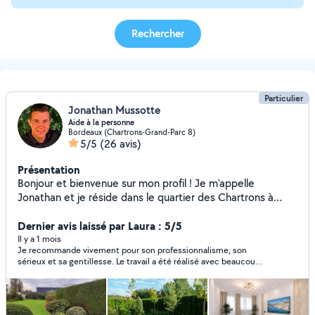
Rechercher
Particulier
Jonathan Mussotte
Aide à la personne
Bordeaux (Chartrons-Grand-Parc 8)
5/5
(26 avis)
Présentation
Bonjour et bienvenue sur mon profil ! Je m'appelle
Jonathan et je réside dans le quartier des Chartrons à
Bordeaux. Sérieux, soigneux et à l'écoute, je vous propose
mes services de bricolage et d'entretien de jardins à
Dernier avis laissé par Laura : 5/5
domicile. Je suis disponible en semaine ainsi que certains
Il y a 1 mois
Je recommande vivement pour son professionnalisme, son
week-ends. Équipé d'un petit fourgon, je me déplace avec
sérieux et sa gentillesse. Le travail a été réalisé avec beaucoup
tout le matériel nécessaire et peux, si besoin, assurer
de soin et dans les délais annoncés. Très à l’écoute, de bon
l'évacuation des déchets liés à la prestation. Je réalise
conseil et toujours agréable dans les échanges. Le résultat est
notamment des travaux de jardinage (tonte, taille de
impeccable et le chantier a été laissé parfaitement propre
après son intervention. C’est un véritable plaisir de faire appel à
haies, désherbage, nettoyage), ainsi que de nombreux