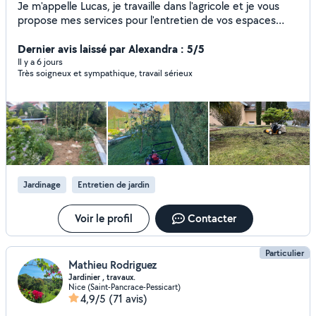
Je m'appelle Lucas, je travaille dans l'agricole et je vous
propose mes services pour l'entretien de vos espaces
verts. J'ai réalisé mes études dans l'agronomie pour
comprendre le fonctionnement du sols et des plantes. J'ai
Dernier avis laissé par Alexandra : 5/5
donc de bonnes notions dans le végétal.
Il y a 6 jours
Très soigneux et sympathique, travail sérieux
Jardinage
Entretien de jardin
Voir le profil
Contacter
Particulier
Mathieu Rodriguez
Jardinier , travaux.
Nice (Saint-Pancrace-Pessicart)
4,9/5
(71 avis)