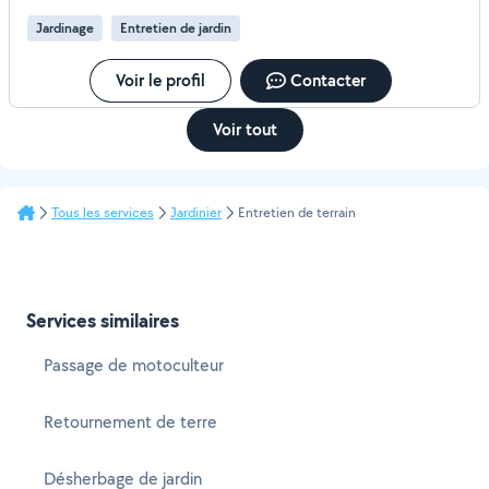
transformation complète ? Ne laissez pas votre jardin au
Jardinage
Entretien de jardin
hasard. Contactez-moi dès aujourd'hui pour obtenir un
devis gratuit et personnalisé. Cordialement, Philippe
Voir le profil
Contacter
Voir tout
Tous les services
Jardinier
Entretien de terrain
Services similaires
Passage de motoculteur
Retournement de terre
Désherbage de jardin