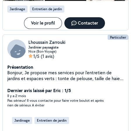
m'engage à réaliser chaque mission avec soin, ponctualité
Jardinage
Entretien de jardin
et professionnalisme. N'hésitez pas à me contacter, je
serai ravi de vous aider !
Voir le profil
Contacter
Particulier
Lhoussain Zarrouki
Jardinier paysagiste
Nice (Bon-Voyage)
1/5
(1 avis)
Présentation
Bonjour, Je propose mes services pour l'entretien de
jardins et espaces verts : tonte de pelouse, taille de haies,
débroussaillage, désherbage, nettoyage extérieur,
évacuation des déchets verts et petits travaux
Dernier avis laissé par Eric : 1/5
d'aménagement paysager. Sérieux, ponctuel et soigneux,
Il y a 2 mois
Pas sérieux! Il vous contacte pour faire votre boulot et après
je travaille proprement et je m'adapte à chaque demande
rien de sérieux A éviter
: entretien régulier, remise en état d'un jardin, intervention
ponctuelle ou préparation avant vente/location. Je peux
me déplacer pour voir le travail à effectuer et proposer un
Jardinage
Entretien de jardin
tarif clair selon la surface, l'état du jardin et le type