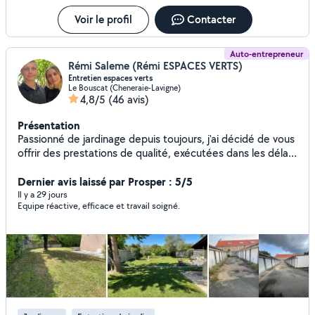
d'intervention. N'hésitez pas à m'envoyer des photos de
votre jardin pour une première estimation rapide.
Voir le profil
Contacter
Auto-entrepreneur
Rémi Saleme (Rémi ESPACES VERTS)
Entretien espaces verts
Le Bouscat (Cheneraie-Lavigne)
4,8/5
(46 avis)
Présentation
Passionné de jardinage depuis toujours, j'ai décidé de vous
offrir des prestations de qualité, exécutées dans les délais
toujours avec passion et professionnalisme. De la simple
tonte de pelouse, taillage de hais, élagage d'arbre,
Dernier avis laissé par Prosper : 5/5
débroussaillage, le nettoyage et entretien de votre
Il y a 29 jours
Equipe réactive, efficace et travail soigné.
terrasse. Je reste toujours disponible pour écouter toutes
vos demandes. De l'intervention ponctuelle à régulière, je
m'engage à toujours vous fournir la meilleure qualité de
travail possible. N'hésitez pas à me contacter pour plus
d'informations ou pour un DEVIS GRATUIT !