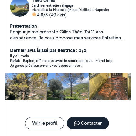
Theo Gilles
Jardinier entretien élagage
Mandelieu-la-Napoule (Maure Vieille-La Napoule)
4,8/5
(49 avis)
Présentation
Bonjour je me présente Gilles Théo J'ai 11 ans
d'expérience, Je vous propose mes services Entretien :
taille, tonte, débroussaillage ,création Désherbage
,évacuation des déchet ,élagage Je suis auto
Dernier avis laissé par Beatrice : 5/5
entrepreneur Tarif /35 de l'heure pour 2 personnes Ou
Il y a 1 mois
Parfait ! Rapide, efficace et avec le sourire en plus . Merci bcp
forfait Celon la prestation
Je garde précieusement vos coordonnées.
Voir le profil
Contacter