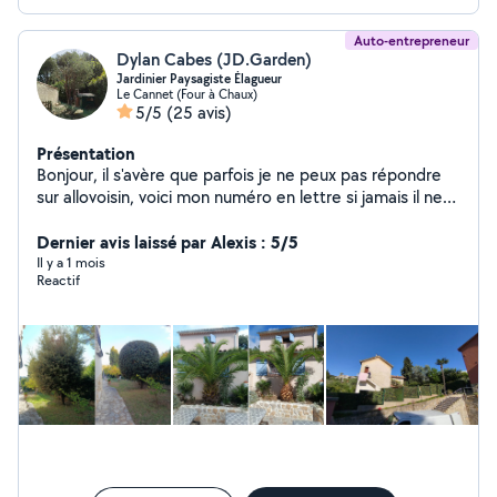
Auto-entrepreneur
Dylan Cabes (JD.Garden)
Jardinier Paysagiste Élagueur
Le Cannet (Four à Chaux)
5/5
(25 avis)
Présentation
Bonjour, il s'avère que parfois je ne peux pas répondre
sur allovoisin, voici mon numéro en lettre si jamais il ne
s'affiche pas plus bas je vous remercie d'avance pour
votre compréhension: Zero.Sept.Soixante.Cinquante-
Dernier avis laissé par Alexis : 5/5
Cinq.Quatre-vingt-neuf.Vingt-neuf Jardinier passionné et
Il y a 1 mois
Reactif
polyvalent, je vous propose mes services pour
entretenir et embellir vos extérieurs. Tonte, taille,
débroussaillage, élagage, nettoyage, création, pose de
clôture, pose de pavé, Bricoleur dans l'âme, je peux
aussi vous aider pour divers travaux du quotidien:
Maçonnerie, bricolage intérieur extérieur. Sérieux,
ponctuel et toujours à l'écoute, je m'adapte à vos
besoins.