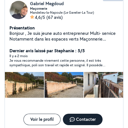
Gabriel Megdoud
Maçonnerie
Mandelieu-la-Napoule (Le Gavelier-La Tour)
4,6/5
(67 avis)
Présentation
Bonjour , Je suis jeune auto entrepreneur Multi- service
Notamment dans les espaces verts Maçonnerie
Carrelage Plomberie Climatisation Rénovation Peinture
Et toute sorte de petit bricolage , minutieux dans mon
Dernier avis laissé par Stephanie : 5/5
travail , j'aime que le client soit satisfait de mon
Il y a 2 mois
Je vous recommande vivement cette personne, il est très
intervention. Je dispose d'une équipe qui est composé
sympathique, poli son travail et rapide et soigné. Il possède
de plusieurs corps de métier ce qui nous permet
tout le matériel nécessaire pour vos différents travaux. Le
d'intervenir dans de nombreux domaine. Payez moins
travail ne lui fait pas peur si vous avez besoin de quelqu’un,
chers avec la déduction d'impôt. Je reste à disposition
n’hésitez pas c’est des personnes qui me faut
pour toute demande d'information.
Voir le profil
Contacter