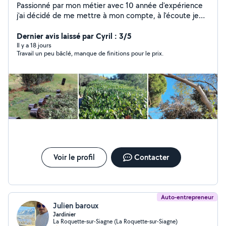
Passionné par mon métier avec 10 année d'expérience
j'ai décidé de me mettre à mon compte, à l'écoute je
serais apporté mon expérience pour répondre à vos
attentes Travaux d'entretien : *Tonte de gazon
Dernier avis laissé par Cyril : 3/5
*Debroussaillage *Taille de haies *Elagage/Abbatage
Il y a 18 jours
Travail un peu bâclé, manque de finitions pour le prix.
*Traitement phytosanitaires *Désherbage / Binage /
Apport en engrais *Entretien karcher /mobilier de jardin
Travaux de création : *Plantation de massifs
*Aménagement de massifs *Gazon en plaque / semi &
gazon synthétique *Motoculture *Pose de clôture
souple ou rigide Possibilité de passer avec le crédit
d'impôt immédiat à 50% POUR UN JARDIN À VOTRE
IMAGE
Voir le profil
Contacter
Auto-entrepreneur
Julien baroux
Jardinier
La Roquette-sur-Siagne (La Roquette-sur-Siagne)