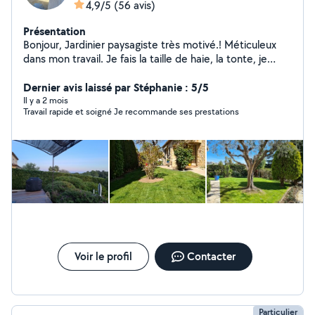
4,9/5
(56 avis)
Présentation
Bonjour, Jardinier paysagiste très motivé.! Méticuleux
dans mon travail. Je fais la taille de haie, la tonte, je
débroussaille, l entretiens des massifs fleuries et
souffler les allées. déplacement et devis gratuit.
Dernier avis laissé par Stéphanie : 5/5
Secteur de grasse à vallauris. Mon abonnement ne me
Il y a 2 mois
Travail rapide et soigné Je recommande ses prestations
permet pas de répondre au demande hors de ce
périmètre. cordialement.
Voir le profil
Contacter
Particulier