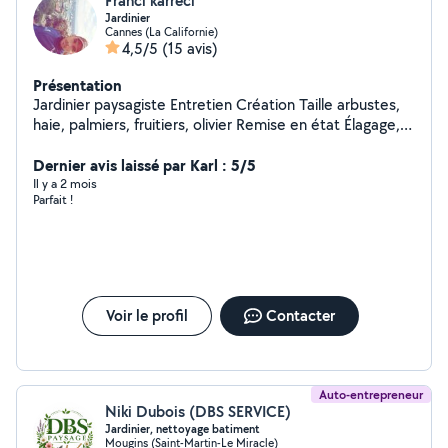
Franci karreci
Jardinier
Cannes (La Californie)
4,5/5
(15 avis)
Présentation
Jardinier paysagiste Entretien Création Taille arbustes,
haie, palmiers, fruitiers, olivier Remise en état Élagage,
abatage Arrosage automatique (mise en place,
réparation, réglage, vérification ) Traitement palmiers et
Dernier avis laissé par Karl : 5/5
phytosanitaires Bricoleur (connaissance en plomberie,
Il y a 2 mois
Parfait !
électricité, petite maçonnerie, des petits réparations,
monter des meubles, réparer des meubles, accrocher
des tableaux etc)
Voir le profil
Contacter
Auto-entrepreneur
Niki Dubois (DBS SERVICE)
Jardinier, nettoyage batiment
Mougins (Saint-Martin-Le Miracle)