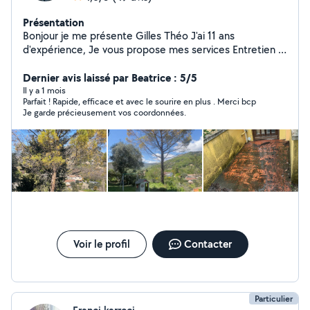
Présentation
Bonjour je me présente Gilles Théo J'ai 11 ans
d'expérience, Je vous propose mes services Entretien :
taille, tonte, débroussaillage ,création Désherbage
,évacuation des déchet ,élagage Je suis auto
Dernier avis laissé par Beatrice : 5/5
entrepreneur Tarif /35 de l'heure pour 2 personnes Ou
Il y a 1 mois
Parfait ! Rapide, efficace et avec le sourire en plus . Merci bcp
forfait Celon la prestation
Je garde précieusement vos coordonnées.
Voir le profil
Contacter
Particulier