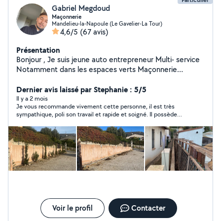
Gabriel Megdoud
Maçonnerie
Mandelieu-la-Napoule (Le Gavelier-La Tour)
4,6/5
(67 avis)
Présentation
Bonjour , Je suis jeune auto entrepreneur Multi- service
Notamment dans les espaces verts Maçonnerie
Carrelage Plomberie Climatisation Rénovation Peinture
Et toute sorte de petit bricolage , minutieux dans mon
Dernier avis laissé par Stephanie : 5/5
travail , j'aime que le client soit satisfait de mon
Il y a 2 mois
Je vous recommande vivement cette personne, il est très
intervention. Je dispose d'une équipe qui est composé
sympathique, poli son travail et rapide et soigné. Il possède
de plusieurs corps de métier ce qui nous permet
tout le matériel nécessaire pour vos différents travaux. Le
d'intervenir dans de nombreux domaine. Payez moins
travail ne lui fait pas peur si vous avez besoin de quelqu’un,
chers avec la déduction d'impôt. Je reste à disposition
n’hésitez pas c’est des personnes qui me faut
pour toute demande d'information.
Voir le profil
Contacter