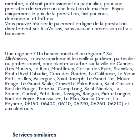
membre, qu’il soit professionnel ou particulier, pour une
prestation de service ou une location de matériel. Payez
uniquement le prix de la prestation, fixé par vous,
demandeur, et l’offreur.
Vous pouvez réaliser le paiement en ligne de la prestation
directement sur AlloVoisins, sans aucune commission ni frais
bancaires.
Une urgence ? Un besoin ponctuel ou régulier ? Sur
AlloVoisins, trouvez rapidement le meilleur jardinier, particulier
ou professionnel, pour planter un arbre sur la ville de Cannes
(Les Muriers, Le Riou, Montfleury, Colline des Puits, Stanislas,
Pont d'Avril-L'abadie, Croix des Gardes, La Californie, Le Vieux
Port-Les Iles, Vallergues, Saint-Joseph, Le Grand Jas, Moure
Rouge, Le Grand Saule, Croisette-Palm-Beach, Saint-Cassien-
Bastide Rouge, Terrefial, Camp Long, Saint-Nicolas, La
Source, Carnot, Petit-Juas, Tassigny, Ranguin, Pierre Longue,
Font de Veyre, Broussailles, Le Plan, Bocca Centre, La
Peyriere, 06150, 06400, 06110, 06220, 06250, 06210) et
aux alentours.
Services similaires