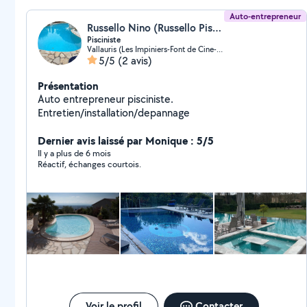
impeccable et durable. Votre satisfaction est ma
priorité.
Auto-entrepreneur
Russello Nino (Russello Piscine)
Pisciniste
Vallauris (Les Impiniers-Font de Cine-Vaucontrade)
5/5
(2 avis)
Présentation
Auto entrepreneur pisciniste.
Entretien/installation/depannage
Dernier avis laissé par Monique : 5/5
Il y a plus de 6 mois
Réactif, échanges courtois.
Voir le profil
Contacter