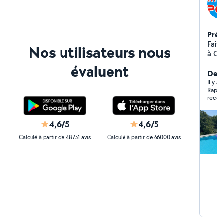
Pr
Fa
Nos utilisateurs nous
à C
de
évaluent
an
De
s'a
Il 
Rap
sol, jac
rec
co
da
ra
4,6/5
4,6/5
noi
Calculé à partir de 48731 avis
Calculé à partir de 66000 avis
co
pou
de
ne
sp