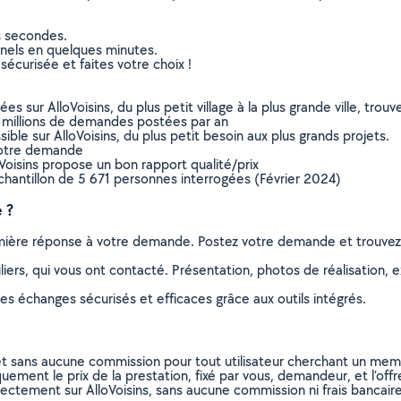
s secondes.
nnels en quelques minutes.
sécurisée et faites votre choix !
sur AlloVoisins, du plus petit village à la plus grande ville, tro
 millions de demandes postées par an
ible sur AlloVoisins, du plus petit besoin aux plus grands projets.
votre demande
oVoisins propose un bon rapport qualité/prix
chantillon de 5 671 personnes interrogées (Février 2024)
 ?
remière réponse à votre demande. Postez votre demande et trouve
ers, qui vous ont contacté. Présentation, photos de réalisation, exp
s échanges sécurisés et efficaces grâce aux outils intégrés.
et sans aucune commission pour tout utilisateur cherchant un membre
uement le prix de la prestation, fixé par vous, demandeur, et l’offr
rectement sur AlloVoisins, sans aucune commission ni frais bancaire