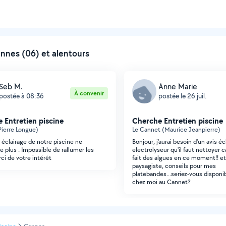
nnes (06) et alentours
Seb M.
Anne Marie
À convenir
postée à 08:36
postée le 26 juil.
 Entretien piscine
Cherche Entretien piscine
ierre Longue)
Le Cannet (Maurice Jeanpierre)
L éclairage de notre piscine ne
Bonjour, j'aurai besoin d'un avis é
e plus . Impossible de rallumer les
electrolyseur qu'il faut nettoyer 
ci de votre intérêt
fait des algues en ce moment!! e
paysagiste, conseils pour mes
platebandes...seriez-vous disponib
chez moi au Cannet?