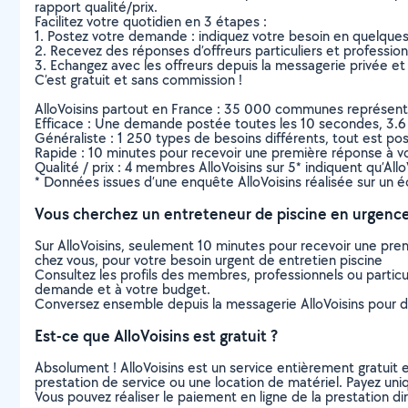
rapport qualité/prix.
Facilitez votre quotidien en 3 étapes :
1. Postez votre demande : indiquez votre besoin en quelque
2. Recevez des réponses d’offreurs particuliers et professio
3. Echangez avec les offreurs depuis la messagerie privée et 
C’est gratuit et sans commission !
AlloVoisins partout en France : 35 000 communes représentées 
Efficace : Une demande postée toutes les 10 secondes, 3.6
Généraliste : 1 250 types de besoins différents, tout est poss
Rapide : 10 minutes pour recevoir une première réponse à 
Qualité / prix : 4 membres AlloVoisins sur 5* indiquent qu’All
* Données issues d’une enquête AlloVoisins réalisée sur un é
Vous cherchez un entreteneur de piscine en urgence
Sur AlloVoisins, seulement 10 minutes pour recevoir une p
chez vous, pour votre besoin urgent de entretien piscine
Consultez les profils des membres, professionnels ou particuli
demande et à votre budget.
Conversez ensemble depuis la messagerie AlloVoisins pour de
Est-ce que AlloVoisins est gratuit ?
Absolument ! AlloVoisins est un service entièrement gratuit 
prestation de service ou une location de matériel. Payez uniq
Vous pouvez réaliser le paiement en ligne de la prestation di