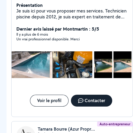
Présentation
Je suis ici pour vous proposer mes services. Technicien
piscine depuis 2012, je suis expert en traitement de
l'eau et équipé pour toutes sortes d'interventions.
Contactez moi pour toutes demandes et je me ferai un
Dernier avis laissé par Montmartin : 5/5
plaisir de vous répondre dans l'heure. Bonne baignade
Il y a plus de 6 mois
Un vrai professionnel disponible. Merci
Voir le profil
Contacter
Auto-entrepreneur
Tamara Bourre (Azur Propreté)