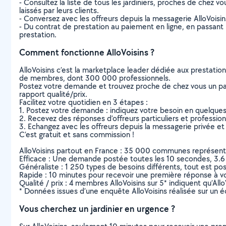
- Consultez la liste de tous les jardiniers, proches de chez vo
laissés par leurs clients.
- Conversez avec les offreurs depuis la messagerie AlloVoisi
- Du contrat de prestation au paiement en ligne, en passant pa
prestation.
Comment fonctionne AlloVoisins ?
AlloVoisins c’est la marketplace leader dédiée aux prestatio
de membres, dont 300 000 professionnels.
Postez votre demande et trouvez proche de chez vous un parti
rapport qualité/prix.
Facilitez votre quotidien en 3 étapes :
1. Postez votre demande : indiquez votre besoin en quelque
2. Recevez des réponses d’offreurs particuliers et professio
3. Echangez avec les offreurs depuis la messagerie privée et 
C’est gratuit et sans commission !
AlloVoisins partout en France : 35 000 communes représentées 
Efficace : Une demande postée toutes les 10 secondes, 3.6
Généraliste : 1 250 types de besoins différents, tout est poss
Rapide : 10 minutes pour recevoir une première réponse à 
Qualité / prix : 4 membres AlloVoisins sur 5* indiquent qu’All
* Données issues d’une enquête AlloVoisins réalisée sur un é
Vous cherchez un jardinier en urgence ?