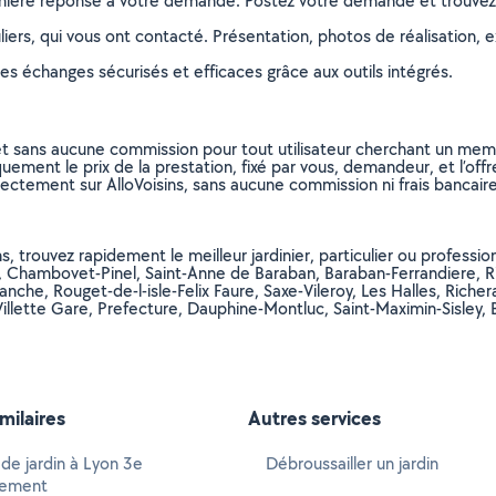
remière réponse à votre demande. Postez votre demande et trouve
ers, qui vous ont contacté. Présentation, photos de réalisation, exp
s échanges sécurisés et efficaces grâce aux outils intégrés.
et sans aucune commission pour tout utilisateur cherchant un membre
uement le prix de la prestation, fixé par vous, demandeur, et l’offr
rectement sur AlloVoisins, sans aucune commission ni frais bancaire
 trouvez rapidement le meilleur jardinier, particulier ou professionn
Chambovet-Pinel, Saint-Anne de Baraban, Baraban-Ferrandiere, Ric
, Rouget-de-l-isle-Felix Faure, Saxe-Vileroy, Les Halles, Richeran
illette Gare, Prefecture, Dauphine-Montluc, Saint-Maximin-Sisley,
imilaires
Autres services
 de jardin à Lyon 3e
Débroussailler un jardin
sement