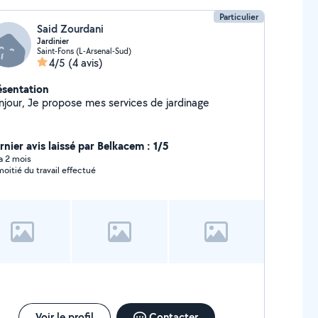
Particulier
Said Zourdani
Jardinier
Saint-Fons (L-Arsenal-Sud)
4/5
(4 avis)
ésentation
Bonjour, Je propose mes services de jardinage
rnier avis laissé par Belkacem : 1/5
 a 2 mois
moitié du travail effectué
Voir le profil
Contacter