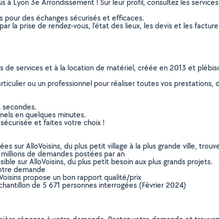
us à Lyon 3e Arrondissement ! Sur leur profil, consultez les services
ns pour des échanges sécurisés et efficaces.
r la prise de rendez-vous, l’état des lieux, les devis et les facture
ns de services et à la location de matériel, créée en 2013 et plébi
culier ou un professionnel pour réaliser toutes vos prestations, d
s secondes.
nnels en quelques minutes.
sécurisée et faites votre choix !
sur AlloVoisins, du plus petit village à la plus grande ville, tro
 millions de demandes postées par an
ible sur AlloVoisins, du plus petit besoin aux plus grands projets.
votre demande
oVoisins propose un bon rapport qualité/prix
chantillon de 5 671 personnes interrogées (Février 2024)