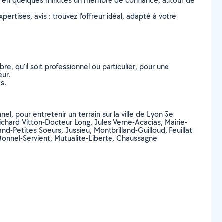
z en quelques minutes un membre de confiance, autour de
ertises, avis : trouvez l'offreur idéal, adapté à votre
, qu’il soit professionnel ou particulier, pour une
eur.
s.
el, pour entretenir un terrain sur la ville de Lyon 3e
hard Vitton-Docteur Long, Jules Verne-Acacias, Mairie-
d-Petites Soeurs, Jussieu, Montbrilland-Guilloud, Feuillat
 Bonnel-Servient, Mutualite-Liberte, Chaussagne