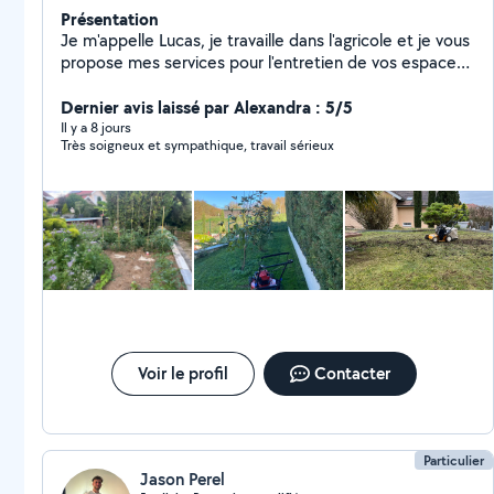
Présentation
Je m'appelle Lucas, je travaille dans l'agricole et je vous
propose mes services pour l'entretien de vos espaces
verts. J'ai réalisé mes études dans l'agronomie pour
comprendre le fonctionnement du sols et des plantes.
Dernier avis laissé par Alexandra : 5/5
J'ai donc de bonnes notions dans le végétal.
Il y a 8 jours
Très soigneux et sympathique, travail sérieux
Voir le profil
Contacter
Particulier
Jason Perel