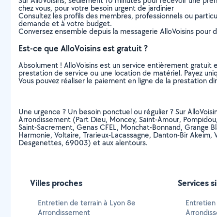
Sur AlloVoisins, seulement 10 minutes pour recevoir une p
chez vous, pour votre besoin urgent de jardinier
Consultez les profils des membres, professionnels ou particuli
demande et à votre budget.
Conversez ensemble depuis la messagerie AlloVoisins pour de
Est-ce que AlloVoisins est gratuit ?
Absolument ! AlloVoisins est un service entièrement gratuit 
prestation de service ou une location de matériel. Payez uniq
Vous pouvez réaliser le paiement en ligne de la prestation di
Une urgence ? Un besoin ponctuel ou régulier ? Sur AlloVoisins,
Arrondissement (Part Dieu, Moncey, Saint-Amour, Pompidou, 
Saint-Sacrement, Genas CFEL, Monchat-Bonnand, Grange Blanche
Harmonie, Voltaire, Trarieux-Lacassagne, Danton-Bir Akeim, V
Desgenettes, 69003) et aux alentours.
Villes proches
Services s
Entretien de terrain à Lyon 8e
Entretien
Arrondissement
Arrondis