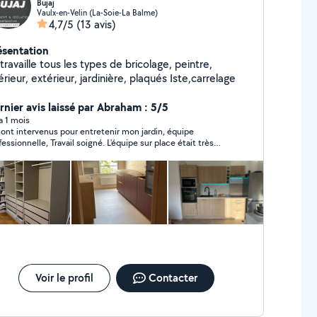
Bujaj
Vaulx-en-Velin (La-Soie-La Balme)
4,7/5
(13 avis)
ésentation
travaille tous les types de bricolage, peintre,
érieur, extérieur, jardinière, plaqués Iste,carrelage
rnier avis laissé par Abraham : 5/5
 a 1 mois
 sont intervenus pour entretenir mon jardin, équipe
fessionnelle, Travail soigné. L'équipe sur place était très
pathique et a fait du très bon travail. Merci encore.
Voir le profil
Contacter