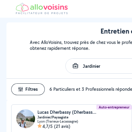
Entretien 
Avec AlloVoisins, trouvez près de chez vous le profe
obtenez rapidement réponse.
Filtres
6 Particuliers et 3 Professionnels répond
Auto-entrepreneur
Lucas Dherbassy (Dherbassy espaces verts)
Jardinier/Paysagiste
Lyon (Trarieux-Lacassagne)
4,7/5
(21 avis)