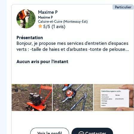
Particulier
Maxime P
Maxime P
Caluire-et-Cuire (Montessuy-Est)
5/5
(1 avis)
Présentation
Bonjour, je propose mes services d'entretien d'espaces
verts : -taille de haies et d'arbustes -tonte de pelouse
et bordures -petits élagages -évacuation de végétaux
etc Je suis disponible en semaine ou le week end. Bien
Aucun avis pour l'instant
équipé, rigoureux et ponctuel n'hésitez pas à faire
appel à moi pour profiter d'un bel extérieur. Je suis
également disponible pour des petits travaux à
domicile (montage de meubles, déménagement etc).
Voir le profil
Contacter