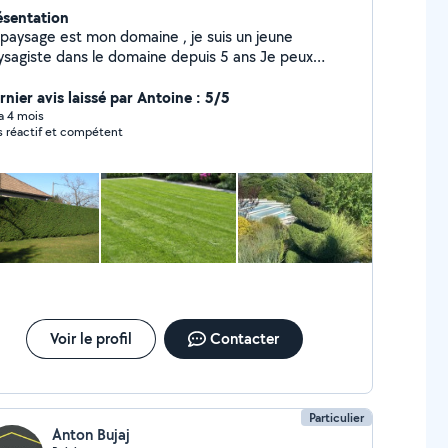
ésentation
 paysage est mon domaine , je suis un jeune
sagiste dans le domaine depuis 5 ans Je peux
occuper tout ce qui touche votre jardin ainsi que du
it bricolage ou bien du nettoyage Hésitez pas à
rnier avis laissé par Antoine : 5/5
envoyer un message si vous avez des questions ou
 a 4 mois
s réactif et compétent
oin d'aide je suis toujours à votre écoute
Voir le profil
Contacter
Particulier
Anton Bujaj