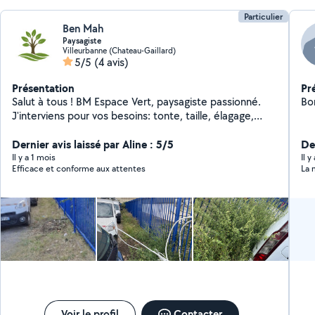
Particulier
Ben Mah
Paysagiste
Villeurbanne (Chateau-Gaillard)
5/5
(4 avis)
Présentation
Pr
Salut à tous ! BM Espace Vert, paysagiste passionné.
J'interviens pour vos besoins: tonte, taille, élagage,
désherbage et entretien ponctuel ou régulier. Idéal
pour vos petites interventions rapides ! Travaille propre
Dernier avis laissé par Aline : 5/5
De
et serieux Devis rapide Au plaisir de prendre soin de
Il y a 1 mois
Il y
Efficace et conforme aux attentes
La 
vos extérieurs !
Voir le profil
Contacter