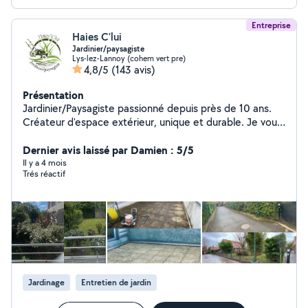
Entreprise
Haies C’lui
Jardinier/paysagiste
Lys-lez-Lannoy (cohem vert pre)
4,8/5
(143 avis)
Présentation
Jardinier/Paysagiste passionné depuis près de 10 ans.
Créateur d'espace extérieur, unique et durable. Je vous
propose un large éventail de prestations pour
transformer, réhabiliter et entretenir vos extérieurs :
Dernier avis laissé par Damien : 5/5
Création de jardins sur mesure : engazonnement (semis
Il y a 4 mois
Trés réactif
ou placage), plantations, création de massifs, tous
types de paillages (minéraux et organiques).
Aménagement paysager complet : pose de terrasses et
revêtements extérieurs, maçonnerie paysagère,
décoration, brise-vues, portillons et clôtures (tous
types). Réhabilitation de terrains laissés à l'abandon :
redonnez vie à vos espaces. Entretien régulier : tonte,
taille, scarification, débroussaillage, désherbage.
Jardinage
Entretien de jardin
Nettoyage extérieur : façades, terrasses, toitures pour
une maison toujours impeccable. Travail soigné, réalisé