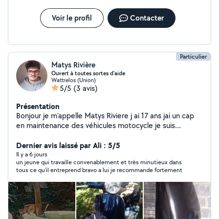
Voir le profil
Contacter
Particulier
Matys Rivière
Ouvert à toutes sortes d'aide
Wattrelos (Union)
5/5
(3 avis)
Présentation
Bonjour je m'appelle Matys Riviere j ai 17 ans jai un cap
en maintenance des véhicules motocycle je suis
actuellement entrain de passer mon bac pro dans la
même filière et je peux vous aider pour plusieurs choses
Dernier avis laissé par Ali : 5/5
comme tout se qui et jardinage ou encore pour des
Il y a 6 jours
un jeune qui travaille convenablement et très minutieux dans
déménagements ou entretien sur moto ou vélo comme
tous ce qu'il entreprend bravo a lui je recommande fortement
vidange plus changement de filtre nettoyage carbu
changement de pièce changement plaquette de frein
ect ect... Je fais tous sa contre un petit billet pour
financer ma mobylette et mon bsr je suis dispo le
weekend le mercredi aprem et le vendredi n'hésitez pas