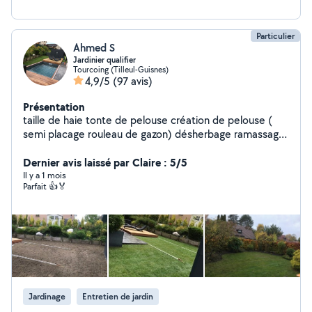
Particulier
Ahmed S
Jardinier qualifier
Tourcoing (Tilleul-Guisnes)
4,9/5
(97 avis)
Présentation
taille de haie tonte de pelouse création de pelouse (
semi placage rouleau de gazon) désherbage ramassage
de feuilles nettoyage de terrasse débroussaillage petit
travaux bricolage Évacuation des déchets
Dernier avis laissé par Claire : 5/5
Il y a 1 mois
Parfait 👍🏅
Jardinage
Entretien de jardin