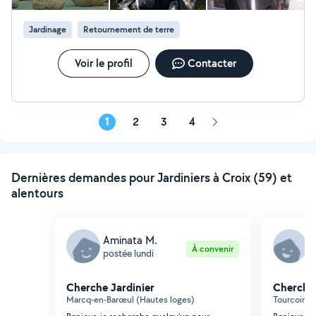
a me contacter pour plus d'informations.
Jardinage
Retournement de terre
Voir le profil
Contacter
1
2
3
4
Page
suivante
Dernières demandes pour Jardiniers à Croix (59) et
alentours
Aminata M.
N
À convenir
postée lundi
p
Cherche Jardinier
Cherche 
Marcq-en-Barœul (Hautes loges)
Tourcoing