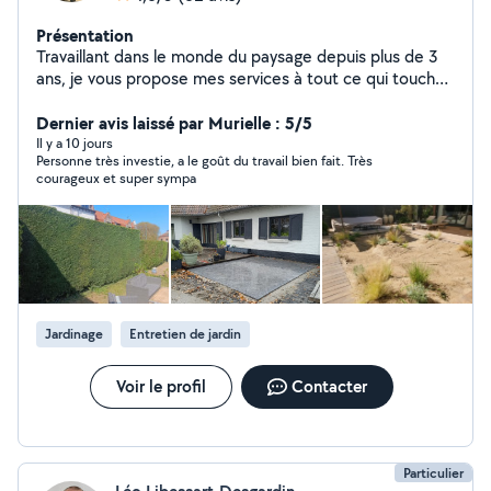
Présentation
Travaillant dans le monde du paysage depuis plus de 3
ans, je vous propose mes services à tout ce qui touche
à votre jardin : -taille de haies, d'arbustes et d'arbres,
abattage d'arbres, -tonte et scarification de pelouse, -
Dernier avis laissé par Murielle : 5/5
création de massif, -création ou restauration de gazon, -
Il y a 10 jours
Personne très investie, a le goût du travail bien fait. Très
pose de clôtures, -pose de bordures, -pavages.
courageux et super sympa
N'hésitez pas à me contacter pour plus de
renseignements !
Jardinage
Entretien de jardin
Voir le profil
Contacter
Particulier