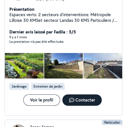
Présentation
Espaces verts: 2 secteurs d'interventions: Métropole
Lilloise 30 KMSet secteur Landas 30 KMS Particuliers /
Professionnel Nous réalisons l'ensemble de vos projets
extérieurs dans l'écoute de vos attentes et besoins
Dernier avis laissé par Fadila : 5/5
Entretien / création de jardins Clôtures Pavage
Il y a 1 mois
La prestation n’a pas été effectuée.
Terrasse... Prévention des nuisibles Nids de guêpes,
frelons Dératisation : intérieur ou extérieur préventif ou
curatif Souris, rats Taupes Fourmis ...
Jardinage
Entretien de jardin
Voir le profil
Contacter
Particulier