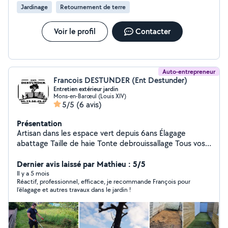
Jardinage
Retournement de terre
Voir le profil
Contacter
Auto-entrepreneur
Francois DESTUNDER (Ent Destunder)
Entretien extérieur jardin
Mons-en-Barœul (Louis XIV)
5/5
(6 avis)
Présentation
Artisan dans les espace vert depuis 6ans Élagage
abattage Taille de haie Tonte debrouissallage Tous vos
travaux exterieur Démolition Évacuation de dechet
gravat...... Création de pelouse
Dernier avis laissé par Mathieu : 5/5
Il y a 5 mois
Réactif, professionnel, efficace, je recommande François pour
l’élagage et autres travaux dans le jardin !