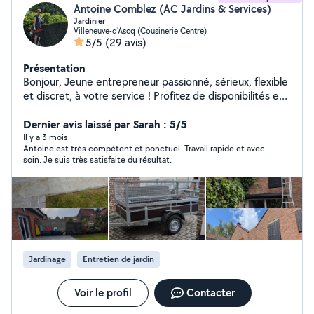
Antoine Comblez (AC Jardins & Services)
Jardinier
Villeneuve-d'Ascq (Cousinerie Centre)
5/5
(29 avis)
Présentation
Bonjour, Jeune entrepreneur passionné, sérieux, flexible
et discret, à votre service ! Profitez de disponibilités et
de tarifs attractifs pour entretien ponctuel ou régulier
du jardin et d'un crédit de 50% d'impôt sur la somme
Dernier avis laissé par Sarah : 5/5
totale de votre facture. Matériel Stihl professionnel 100
Il y a 3 mois
Antoine est très compétent et ponctuel. Travail rapide et avec
% sur batterie pour une prestation silencieuse dans le
soin. Je suis très satisfaite du résultat.
respect du voisinage et de votre tranquillité. Je suis
équipé d'une remorque pour évacuer les déchets verts.
J'accepte les CESU préfinancés en chèques et en
dématérialisés. Nettoyage haute pression des terrasses
et plus encore ! À très bientôt. Antoine
Jardinage
Entretien de jardin
Voir le profil
Contacter