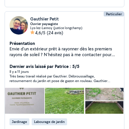
Particulier
Gauthiier Petit
Ouvrier paysagiste
Lys-lez-Lannoy (justice longchamp)
4,6/5
(24 avis)
Présentation
Envie d'un extérieur prêt à rayonner dès les premiers
rayons de soleil ? N'hésitez pas à me contacter pour
discuter de votre demande. Votre jardin ma priorité
Dernier avis laissé par Patrice : 5/5
Il y a 11 jours
Très beau travail réalisé par Gauthier. Débroussaillage,
retournement du jardin et pose de gazon en rouleau. Gauthier
est ponctuel et respecte ses engagements. Je le recommande
fortement.
Jardinage
Labourage de jardin