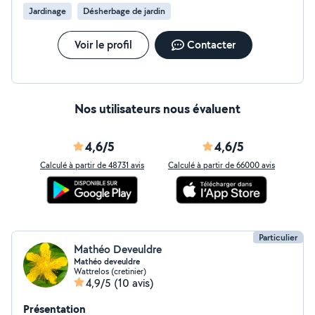
terrain impeccable. Sérieux, motivé et réactif, je
Jardinage
Désherbage de jardin
garantis un travail propre, rapide et adapté à vos envies.
Disponible dès maintenant, n'hésitez pas à me
contacter pour échanger sur vos projets.
Voir le profil
Contacter
Nos utilisateurs nous évaluent
4,6/5
4,6/5
Calculé à partir de 48731 avis
Calculé à partir de 66000 avis
Particulier
Mathéo Deveuldre
Mathéo deveuldre
Wattrelos (cretinier)
4,9/5
(10 avis)
Présentation