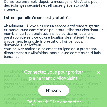
Conversez ensemble depuis la messagerie AlloVoisins pour
des échanges sécurisés et efficaces grâce aux outils
intégrés.
Est-ce que AlloVoisins est gratuit ?
Absolument ! AlloVoisins est un service entièrement gratuit
et sans aucune commission pour tout utilisateur cherchant un
membre, qu’il soit professionnel ou particulier, pour une
prestation de service ou une location de matériel. Payez
uniquement le prix de la prestation, fixé par vous,
demandeur, et l’offreur.
Vous pouvez réaliser le paiement en ligne de la prestation
directement sur AlloVoisins, sans aucune commission ni frais
bancaires.
Connectez-vous pour profiter
Sur AlloVoisins, trouvez toutes les prestations de services
pour réaliser votre projet de Jardinier sur la ville de Croix
pleinement d'AlloVoisins
(centre 1, Saint-Pierre 3, Saint-Pierre 1, beaumont 2,
beaumont 1, centre 2, centre 4, Saint-Pierre 2, Saint-Pierre 4)
(Nord, 59170, 59200, 59510, 59100, 59290, 59800)
M'inscrire
Carte
Autres exemples de prestations réalisées par nos membres :
désherbage de terrain, retournement de potager, potager à entretenir,
Déjà inscrit ? Me connecter
labourage de potager, entretien de terrain, labourage de terrain,
arrosage de pelouse, retournement de pelouse, labourrage de terre,