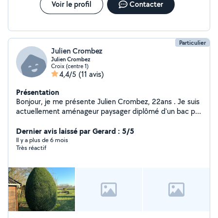
Voir le profil
Contacter
Particulier
Julien Crombez
Julien Crombez
Croix (centre 1)
4,4/5
(11 avis)
Présentation
Bonjour, je me présente Julien Crombez, 22ans . Je suis
actuellement aménageur paysager diplômé d'un bac pro
d'aménagement paysager. J'exerce mon métier depuis 4
ans.
Dernier avis laissé par Gerard : 5/5
Il y a plus de 6 mois
Très réactif