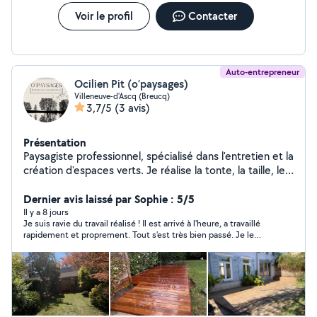
Voir le profil
Contacter
Auto-entrepreneur
Ocilien Pit (o’paysages)
Villeneuve-d'Ascq (Breucq)
3,7/5
(3 avis)
Présentation
Paysagiste professionnel, spécialisé dans l'entretien et la
création d'espaces verts. Je réalise la tonte, la taille, le
désherbage, le débroussaillage, la remise en état de
jardins ainsi que l'aménagement complet : plantations,
Dernier avis laissé par Sophie : 5/5
massifs, allées, pelouses, petites maçonneries
Il y a 8 jours
Je suis ravie du travail réalisé ! Il est arrivé à l'heure, a travaillé
paysagères et créations sur mesure. Je travaille avec
rapidement et proprement. Tout s'est très bien passé. Je le
sérieux, précision et sens du détail pour offrir des
recommande sans hésiter et je referai appel à lui pour d'autres
extérieurs propres, harmonieux et durables. Disponible
services avec plaisir
pour particuliers et entreprises, je m'adapte à chaque
projet pour garantir un résultat professionnel et soigné