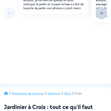
Bonjour, je recherche quelqu'un pour
Bonjour, no
nettoyer le jardin et couper la haie a côté de
paysagiste 
la porte de jardin voir photos ci joint merci
rafraîchir/
de ce qui 
végétation
Prestations de services
Jardiniers
Nord
Croix
Jardinier à Croix : tout ce qu’il faut