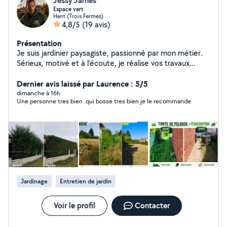
Jessy James
Espace vert
Hem (Trois Fermes)
4,8/5
(19 avis)
Présentation
Je suis jardinier paysagiste, passionné par mon métier.
Sérieux, motivé et à l'écoute, je réalise vos travaux
d'entretien et d'aménagement extérieur avec soin. Mon
objectif est de satisfaire mes clients et, à terme, de
Dernier avis laissé par Laurence : 5/5
créer ma propre entreprise.
dimanche à 16h
Une personne tres bien .qui bosse tres bien je le recommande
Jardinage
Entretien de jardin
Voir le profil
Contacter