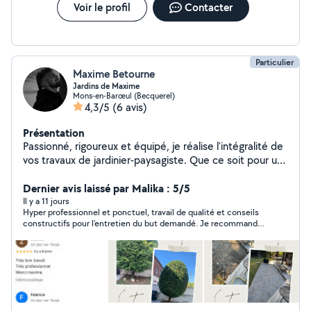
avec passion et exigence Devis 100 % gratuits et sans
Voir le profil
Contacter
engagement Des dizaines de clients satisfaits et fidèles
Faites appel à un professionnel expérimenté et engagé
pour vos extérieurs.
Particulier
Maxime Betourne
Jardins de Maxime
Mons-en-Barœul (Becquerel)
4,3/5
(6 avis)
Présentation
Passionné, rigoureux et équipé, je réalise l'intégralité de
vos travaux de jardinier-paysagiste. Que ce soit pour un
entretien régulier ou un aménagement complet, je
mettrai tout en œuvre pour valoriser votre jardin :
Dernier avis laissé par Malika : 5/5
Aménagement & Création : conception de massifs,
Il y a 11 jours
Hyper professionnel et ponctuel, travail de qualité et conseils
plantation de fleurs, d'arbres et d'arbustes,
constructifs pour l’entretien du but demandé. Je recommande
engazonnement. Entretien complet : tonte de pelouse,
les yeux fermés, nous allons refaire appel à Maxime pour son
taille de haies, coupe d'arbustes, élagage doux et
savoir faire 👍🏼
désherbage soigné. Soin des extérieurs : récurage et
nettoyage haute pression (Kärcher) de vos terrasses,
allées et murets. Évacuation : ramassage et évacuation
systématique des déchets verts pour laisser votre