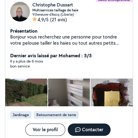
Christophe Dussart
Multiservices taillage de haie
Villeneuve-d'Ascq (Liberte)
4,9/5
(21 avis)
Présentation
Bonjour vous recherchez une personne pour tondre
votre pelouse tailler les haies ou tout autres petits
travaux n hésitez pas à me contacter agement service a
la personne
Dernier avis laissé par Mohamed : 5/5
Il y a plus de 6 mois
bon service
Jardinage
Retournement de terre
Voir le profil
Contacter