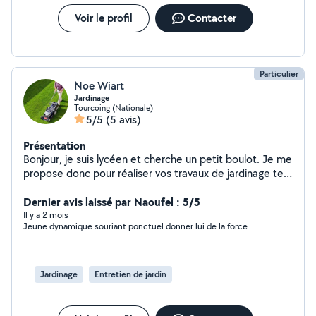
Voir le profil
Contacter
Particulier
Noe Wiart
Jardinage
Tourcoing (Nationale)
5/5
(5 avis)
Présentation
Bonjour, je suis lycéen et cherche un petit boulot. Je me
propose donc pour réaliser vos travaux de jardinage tels
que la tonte de pelouse, la taille de haie, le désherbage
ou la plantation. Je peux également vous débarrasser
Dernier avis laissé par Naoufel : 5/5
des déchets verts.
Il y a 2 mois
Jeune dynamique souriant ponctuel donner lui de la force
Jardinage
Entretien de jardin