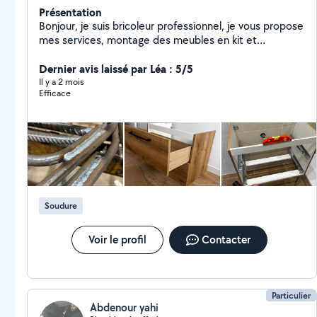
Présentation
Bonjour, je suis bricoleur professionnel, je vous propose
mes services, montage des meubles en kit et
dépannage serrurerie
Dernier avis laissé par Léa : 5/5
Il y a 2 mois
Efficace
Soudure
Voir le profil
Contacter
Particulier
Abdenour yahi