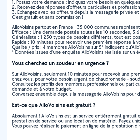
1. Postez votre demande : indiquez votre besoin en quelque
2. Recevez des réponses d’offreurs particuliers et professio
3. Echangez avec les offreurs depuis la messagerie privée et 
C’est gratuit et sans commission !
AlloVoisins partout en France : 35 000 communes représentées 
Efficace : Une demande postée toutes les 10 secondes, 3.6
Généraliste : 1 250 types de besoins différents, tout est poss
Rapide : 10 minutes pour recevoir une première réponse à 
Qualité / prix : 4 membres AlloVoisins sur 5* indiquent qu’All
* Données issues d’une enquête AlloVoisins réalisée sur un é
Vous cherchez un soudeur en urgence ?
Sur AlloVoisins, seulement 10 minutes pour recevoir une p
chez vous, pour votre besoin urgent de chaudronnerie - sou
Consultez les profils des membres, professionnels ou particuli
demande et à votre budget.
Conversez ensemble depuis la messagerie AlloVoisins pour de
Est-ce que AlloVoisins est gratuit ?
Absolument ! AlloVoisins est un service entièrement gratuit 
prestation de service ou une location de matériel. Payez uniq
Vous pouvez réaliser le paiement en ligne de la prestation di