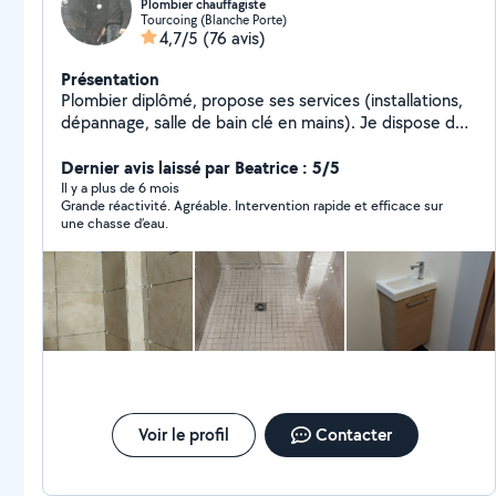
Plombier chauffagiste
Tourcoing (Blanche Porte)
4,7/5
(76 avis)
Présentation
Plombier diplômé, propose ses services (installations,
dépannage, salle de bain clé en mains). Je dispose de
nombreuses années d'expériences et de tout le
matériel du plombier, me contacter pour plus de
Dernier avis laissé par Beatrice : 5/5
photos de mes travaux ou pour tout renseignement
Il y a plus de 6 mois
Grande réactivité. Agréable. Intervention rapide et efficace sur
complémentaire.
une chasse d’eau.
Voir le profil
Contacter