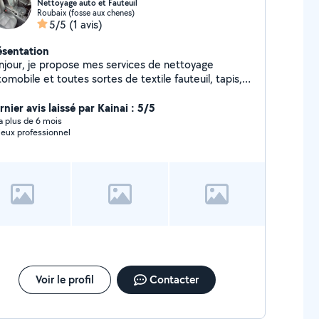
Nettoyage auto et Fauteuil
Roubaix (fosse aux chenes)
5/5
(1 avis)
ésentation
njour, je propose mes services de nettoyage
omobile et toutes sortes de textile fauteuil, tapis,
. etc., avec un matériel professionnel (injecteur,
tracteur) de chez Karcher
nier avis laissé par Kainai : 5/5
y a plus de 6 mois
ieux professionnel
Voir le profil
Contacter