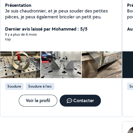
Présentation
Pr
Je suis chaudronnier, et je peux souder des petites
Bonjour Je me la
pièces, je peux également bricoler un petit peu.
pour 
10
Dernier avis laissé par Mohammed : 5/5
dif
Au
particulier. Av
Il y a plus de 6 mois
top
pos
garde corps 
in
Mo
Soudure
Soudure à l'arc
S
Voir le profil
Contacter