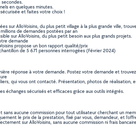
s secondes.
nnels en quelques minutes.
sécurisée et faites votre choix !
sur AlloVoisins, du plus petit village à la plus grande ville, tro
 millions de demandes postées par an
ible sur AlloVoisins, du plus petit besoin aux plus grands projets.
votre demande
oVoisins propose un bon rapport qualité/prix
chantillon de 5 671 personnes interrogées (Février 2024)
remière réponse à votre demande. Postez votre demande et trouve
dure
ers, qui vous ont contacté. Présentation, photos de réalisation, exp
s échanges sécurisés et efficaces grâce aux outils intégrés.
et sans aucune commission pour tout utilisateur cherchant un membre
uement le prix de la prestation, fixé par vous, demandeur, et l’offr
rectement sur AlloVoisins, sans aucune commission ni frais bancaire