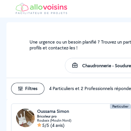
Une urgence ou un besoin planifié ? Trouvez un parti
profils et contactez-les !
Filtres
4 Particuliers et 2 Professionnels répond
Particulier
Oussama Simon
Bricoleur pro
Roubaix (Moulin Nord)
5/5
(4 avis)