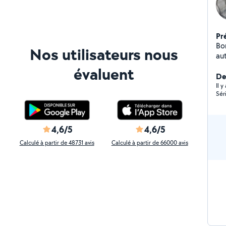
Pr
Bo
Nos utilisateurs nous
aut
etc
évaluent
ex
Der
Il 
Sér
4,6/5
4,6/5
Calculé à partir de 48731 avis
Calculé à partir de 66000 avis