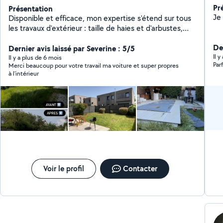
Pr
Présentation
Disponible et efficace, mon expertise s'étend sur tous
les travaux d'extérieur : taille de haies et d'arbustes,
débroussaillage, tonte, élagage et nettoyage à haute
Der
pression. Je suis associé à une entreprise de jardinage,
Dernier avis laissé par Severine : 5/5
Il 
ce qui me permet d'avoir du matériel de professionnel.
Il y a plus de 6 mois
Par
Merci beaucoup pour votre travail ma voiture et super propres
N'hésitez pas à me contacter par la messagerie
à l’intérieur
allovoisins ou téléphone, affiché sur mon profil. Merci
de me joindre des photos et le plus d'informations
possible. Aussi, je peux me déplacer pour faire des
devis.
Voir le profil
Contacter