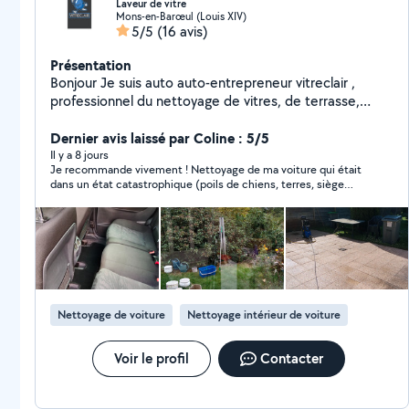
Laveur de vitre
Mons-en-Barœul (Louis XIV)
5/5
(16 avis)
Présentation
Bonjour Je suis auto auto-entrepreneur vitreclair ,
professionnel du nettoyage de vitres, de terrasse,
shampoing moquette (nettoyage de canapé, tapis,
siège auto, moquette) Sérieux, travail soigner et
Dernier avis laissé par Coline : 5/5
rapide, ponctuel et à l'écoute de mes clients.
Il y a 8 jours
Je recommande vivement ! Nettoyage de ma voiture qui était
J'interviens auprès des particuliers et des
dans un état catastrophique (poils de chiens, terres, siège
professionnels pour redonner de la propreté et de la
tâché…) il a été ponctuel, consciencieux et très sérieux! Ma
brillance à vos espaces et véhicules dans 59 et 62
voiture est comme neuve
veuillez me contacter sur insta (vitreclairpro)
Nettoyage de voiture
Nettoyage intérieur de voiture
Voir le profil
Contacter