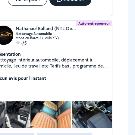
Auto-entrepreneur
Nathanael Balland (NTL Detailing)
Nettoyage Automobile
Mons-en-Barœul (Louis XIV)
-/5
ésentation
ttoyage intérieur automobile, déplacement à
ile, lieu de travail etc Tarifs bas , programme de
élité , nettoyage sur mesure en fonction de la
mande du client.
cun avis pour l'instant