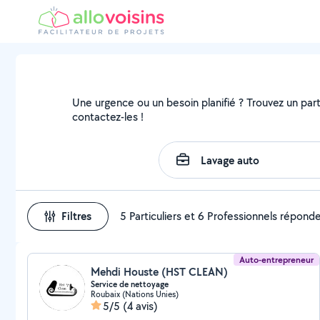
Une urgence ou un besoin planifié ? Trouvez un parti
contactez-les !
Filtres
5 Particuliers et 6 Professionnels répond
Auto-entrepreneur
Mehdi Houste (HST CLEAN)
Service de nettoyage
Roubaix (Nations Unies)
5/5
(4 avis)