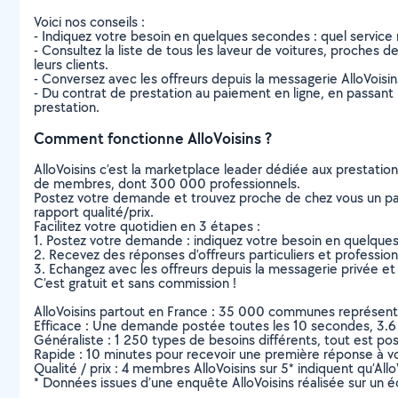
Voici nos conseils :
- Indiquez votre besoin en quelques secondes : quel service 
- Consultez la liste de tous les laveur de voitures, proches de
leurs clients.
- Conversez avec les offreurs depuis la messagerie AlloVoisi
- Du contrat de prestation au paiement en ligne, en passant pa
prestation.
Comment fonctionne AlloVoisins ?
AlloVoisins c’est la marketplace leader dédiée aux prestatio
de membres, dont 300 000 professionnels.
Postez votre demande et trouvez proche de chez vous un parti
rapport qualité/prix.
Facilitez votre quotidien en 3 étapes :
1. Postez votre demande : indiquez votre besoin en quelque
2. Recevez des réponses d’offreurs particuliers et professio
3. Echangez avec les offreurs depuis la messagerie privée et 
C’est gratuit et sans commission !
AlloVoisins partout en France : 35 000 communes représentées 
Efficace : Une demande postée toutes les 10 secondes, 3.6
Généraliste : 1 250 types de besoins différents, tout est poss
Rapide : 10 minutes pour recevoir une première réponse à 
Qualité / prix : 4 membres AlloVoisins sur 5* indiquent qu’All
* Données issues d’une enquête AlloVoisins réalisée sur un é