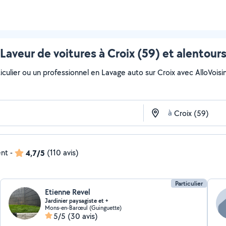
Laveur de voitures à Croix (59) et alentour
culier ou un professionnel en Lavage auto sur Croix avec AlloVoisins.
à
ent
-
4,7/5
(110 avis)
Particulier
Etienne Revel
Jardinier paysagiste et +
Mons-en-Barœul (Guinguette)
5/5
(30 avis)