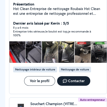
Présentation
Hst Clean Entreprise de nettoyage Roubaix Hst Clean
est une entreprise de nettoyage professionnel et
particulier basée sur Roubaix, intervenant dans un rayon
de 50 km. Nous proposons des prestations de
Dernier avis laissé par Kevin : 5/5
nettoyage efficaces, rapides et soignées, adaptées à
Il y a 6 mois
Entreprise très sérieuse,le boulot est top,je recommande à
tous les besoins. Nettoyage auto & moto (intérieur,
100%
sièges, moquettes, plastiques, extérieur, nettoyage
haute pression, lavage a la main, vapeur,
shampouinage, finition pinceaux jusque dans les
moindre recoin selon la formule choisis) Nettoyage
appartement & maison Nettoyage fin de chantier
Nettoyage canapés, matelas, tapis (taches, odeurs,
acariens) Nettoyage bureaux & locaux commerciaux
Nettoyage intérieur de voiture
Nettoyage de voiture
Conciergerie et airbnb Utilisation de matériel
professionnel, résultat visible dès la première
intervention. Devis gratuit Intervention rapide Travail
Voir le profil
Contacter
sérieux. Roubaix / Mouscron + 50 km
Auto-entrepreneur
Souchart Champion (VITRECLAIR)