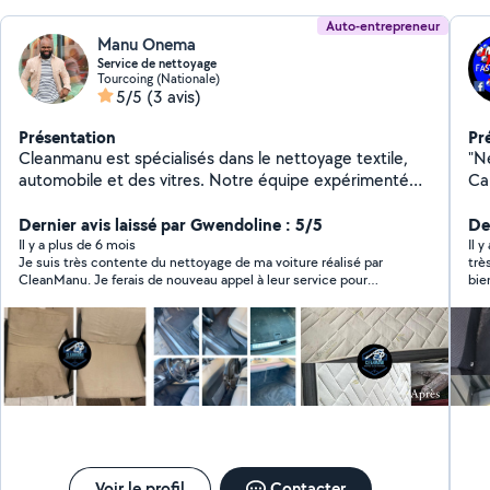
Auto-entrepreneur
Manu Onema
Service de nettoyage
Tourcoing (Nationale)
5/5
(3 avis)
Présentation
Pr
Cleanmanu est spécialisés dans le nettoyage textile,
"N
automobile et des vitres. Notre équipe expérimentée
Ca
utilise des techniques avancées et des produits
Dép
écologiques pour garantir des résultats impeccables.
Dernier avis laissé par Gwendoline : 5/5
etc
Der
Que ce soit pour rafraîchir vos canapés, nettoyer
qua
Il y a plus de 6 mois
Il 
Je suis très contente du nettoyage de ma voiture réalisé par
très pr
l'intérieur de votre voiture ou faire briller vos vitres,
CleanManu. Je ferais de nouveau appel à leur service pour
bien d
nous nous engageons à offrir un service rapide et
d’autres prestations Merci encore pour votre professionnalisme
c'e
personnalisé. Contactez-nous pour un devis gratuit et
et votre bonne énergie !
redonnez vie à vos espaces!!!
Voir le profil
Contacter