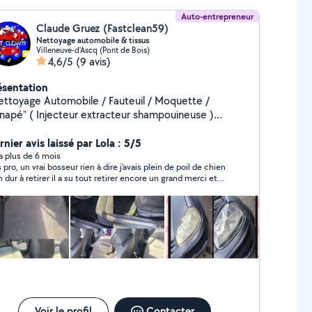
Auto-entrepreneur
Claude Gruez (Fastclean59)
Nettoyage automobile & tissus
Villeneuve-d'Ascq (Pont de Bois)
4,6/5
(9 avis)
ésentation
ettoyage Automobile / Fauteuil / Moquette /
napé" ( Injecteur extracteur shampouineuse )
lacement a domicile / lieu de travail / sur place /
.. Zéro six - soixante trois - quatre.vingt cinq -
nier avis laissé par Lola : 5/5
tre.vingt quinze - dix huit
y a plus de 6 mois
o, un vrai bosseur rien à dire j'avais plein de poil de chien
ur à retirer il a su tout retirer encore un grand merci et
st avec plaisir que je le recommande
Voir le profil
Contacter