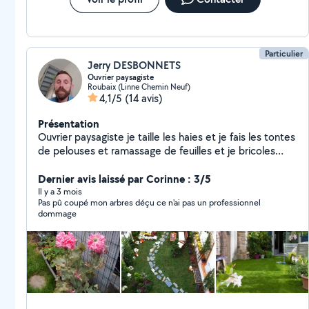
Particulier
Jerry DESBONNETS
Ouvrier paysagiste
Roubaix (Linne Chemin Neuf)
4,1/5
(14 avis)
Présentation
Ouvrier paysagiste je taille les haies et je fais les tontes
de pelouses et ramassage de feuilles et je bricoles
peinture mur et aussi de la mécanique un peu de tout.
Dernier avis laissé par Corinne : 3/5
Il y a 3 mois
Pas pû coupé mon arbres déçu ce n'ai pas un professionnel
dommage