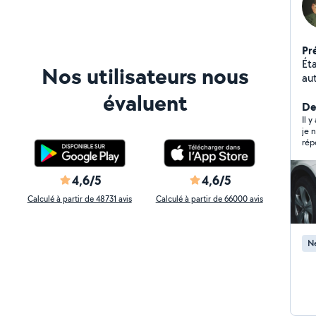
Pr
Éta
Nos utilisateurs nous
au
tapi
évaluent
pr
De
Car
Il 
je 
tei
rép
co
bat
4,6/5
4,6/5
Calculé à partir de 48731 avis
Calculé à partir de 66000 avis
Ne