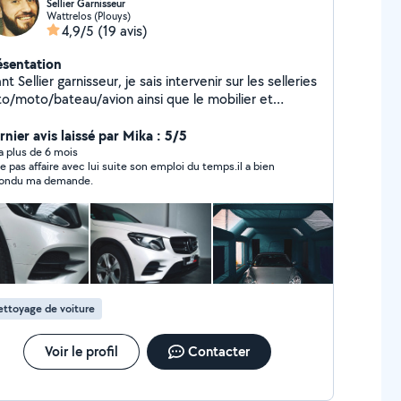
Sellier Garnisseur
Wattrelos (Plouys)
4,9/5
(19 avis)
ésentation
nt Sellier garnisseur, je sais intervenir sur les selleries
to/moto/bateau/avion ainsi que le mobilier et
sserie /secteur médicale Je suis également
éparateur en detailing auto/moto/bateau/avion
rnier avis laissé par Mika : 5/5
rosserie, vitre teintées véhicule, vitrophanie ( vitre
y a plus de 6 mois
ne pas affaire avec lui suite son emploi du temps.il a bien
ntées sur les vitres des maisons, douche,... ) ppf,
ondu ma demande.
vering, traitement céramique Automobile/ moto/
eau/ salle d'eau/ baie vitré/ velux/....
ttoyage de voiture
Voir le profil
Contacter