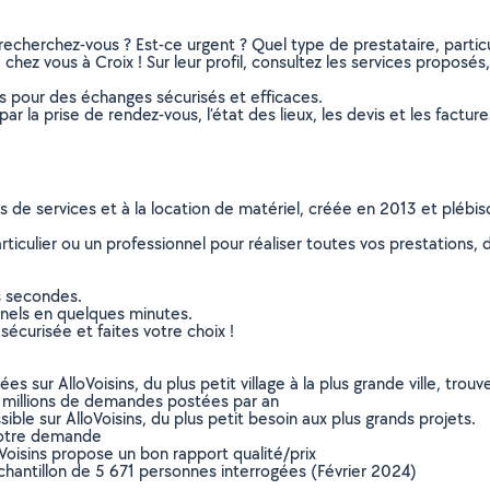
recherchez-vous ? Est-ce urgent ? Quel type de prestataire, particu
 chez vous à Croix ! Sur leur profil, consultez les services proposés,
ns pour des échanges sécurisés et efficaces.
r la prise de rendez-vous, l’état des lieux, les devis et les facture
ns de services et à la location de matériel, créée en 2013 et plébi
culier ou un professionnel pour réaliser toutes vos prestations, d
s secondes.
nnels en quelques minutes.
sécurisée et faites votre choix !
sur AlloVoisins, du plus petit village à la plus grande ville, tro
 millions de demandes postées par an
ible sur AlloVoisins, du plus petit besoin aux plus grands projets.
votre demande
oVoisins propose un bon rapport qualité/prix
chantillon de 5 671 personnes interrogées (Février 2024)