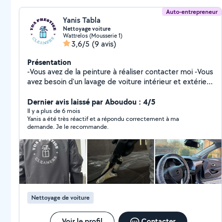
Auto-entrepreneur
Yanis Tabla
Nettoyage voiture
Wattrelos (Mousserie 1)
3,6/5
(9 avis)
Présentation
-Vous avez de la peinture à réaliser contacter moi -Vous
avez besoin d'un lavage de voiture intérieur et extérieur
contacter moi -vous avez besoin de laver votre canapé
tapis etc contacter moi - vous avez besoin de louer une
Dernier avis laissé par Aboudou : 4/5
shampouineuse karcher, un karsher de haut pression
Il y a plus de 6 mois
Yanis a été très réactif et a répondu correctement à ma
contacter moi Vous avez bepsin
demande. Je le recommande.
Nettoyage de voiture
Voir le profil
Contacter