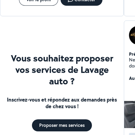
Pr
Vous souhaitez proposer
Ne
domic
vos services de Lavage
fid
auto ?
de
Au
Inscrivez-vous et répondez aux demandes près
de chez vous !
Proposer mes services