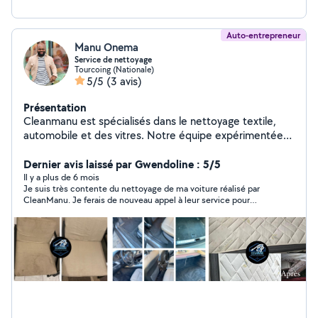
Auto-entrepreneur
Manu Onema
Service de nettoyage
Tourcoing (Nationale)
5/5
(3 avis)
Présentation
Cleanmanu est spécialisés dans le nettoyage textile,
automobile et des vitres. Notre équipe expérimentée
utilise des techniques avancées et des produits
écologiques pour garantir des résultats impeccables.
Dernier avis laissé par Gwendoline : 5/5
Que ce soit pour rafraîchir vos canapés, nettoyer
Il y a plus de 6 mois
Je suis très contente du nettoyage de ma voiture réalisé par
l'intérieur de votre voiture ou faire briller vos vitres, nous
CleanManu. Je ferais de nouveau appel à leur service pour
nous engageons à offrir un service rapide et
d’autres prestations Merci encore pour votre professionnalisme
personnalisé. Contactez-nous pour un devis gratuit et
et votre bonne énergie !
redonnez vie à vos espaces!!!