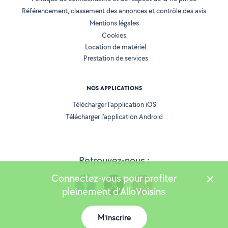
Référencement, classement des annonces et contrôle des avis
Mentions légales
Cookies
Location de matériel
Prestation de services
NOS APPLICATIONS
Télécharger l’application iOS
Télécharger l’application Android
Retrouvez-nous :
Connectez-vous pour profiter
pleinement d'AlloVoisins
M'inscrire
Version 25.5.3
Carte