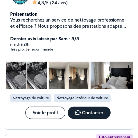
4,8/5
(24 avis)
Présentation
Vous recherchez un service de nettoyage professionnel
et efficace ? Nous proposons des prestations adaptées
aux besoins des particuliers et des professionnels :
Nettoyage de surfaces : bureaux, commerces,
Dernier avis laissé par Sam : 5/5
habitations, immeubles Entretien des vitres : lavage
mardi à 21h
Très pro. Je recommande
intérieur et extérieur pour une transparence parfaite.
Nettoyage en profondeur : élimination des saletés,
désinfection et remise à neuf. Avec des produits
respectueux de l'environnement, nous garantissons un
service de qualité et un résultat impeccable. Contactez-
nous dès aujourd'hui pour un devis personnalisé !
Nettoyage de voiture
Nettoyage intérieur de voiture
Voir le profil
Contacter
Auto-entrepreneur