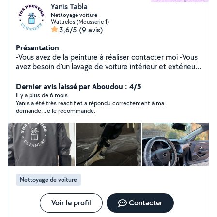
Yanis Tabla
Nettoyage voiture
Wattrelos (Mousserie 1)
3,6/5
(9 avis)
Présentation
-Vous avez de la peinture à réaliser contacter moi -Vous
avez besoin d'un lavage de voiture intérieur et extérieur
contacter moi -vous avez besoin de laver votre canapé
tapis etc contacter moi - vous avez besoin de louer une
Dernier avis laissé par Aboudou : 4/5
shampouineuse karcher, un karsher de haut pression
Il y a plus de 6 mois
Yanis a été très réactif et a répondu correctement à ma
contacter moi Vous avez bepsin
demande. Je le recommande.
Nettoyage de voiture
Voir le profil
Contacter