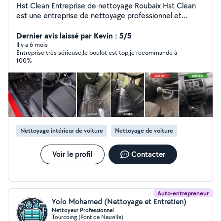
Hst Clean Entreprise de nettoyage Roubaix Hst Clean
est une entreprise de nettoyage professionnel et
particulier basée sur Roubaix, intervenant dans un rayon
de 50 km. Nous proposons des prestations de
Dernier avis laissé par Kevin : 5/5
nettoyage efficaces, rapides et soignées, adaptées à
Il y a 6 mois
Entreprise très sérieuse,le boulot est top,je recommande à
tous les besoins. Nettoyage auto & moto (intérieur,
100%
sièges, moquettes, plastiques, extérieur, nettoyage
haute pression, lavage a la main, vapeur, shampouinage,
finition pinceaux jusque dans les moindre recoin selon la
formule choisis) Nettoyage appartement & maison
Nettoyage fin de chantier Nettoyage canapés, matelas,
tapis (taches, odeurs, acariens) Nettoyage bureaux &
locaux commerciaux Conciergerie et airbnb Utilisation
Nettoyage intérieur de voiture
Nettoyage de voiture
de matériel professionnel, résultat visible dès la
première intervention. Devis gratuit Intervention rapide
Travail sérieux. Roubaix / Mouscron + 50 km
Voir le profil
Contacter
Auto-entrepreneur
Yolo Mohamed (Nettoyage et Entretien)
Nettoyeur Professionnel
Tourcoing (Pont de Neuville)