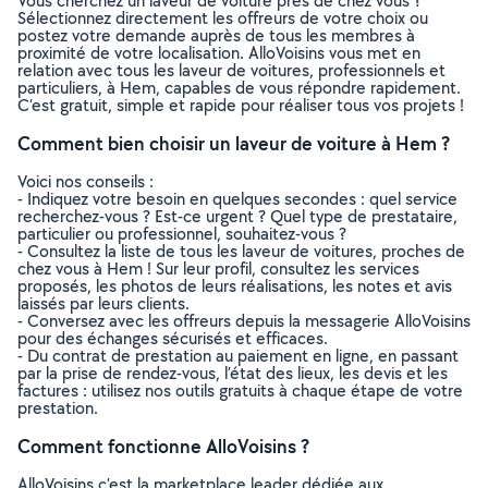
Vous cherchez un laveur de voiture près de chez vous ?
Sélectionnez directement les offreurs de votre choix ou
postez votre demande auprès de tous les membres à
proximité de votre localisation. AlloVoisins vous met en
relation avec tous les laveur de voitures, professionnels et
particuliers, à Hem, capables de vous répondre rapidement.
C’est gratuit, simple et rapide pour réaliser tous vos projets !
Comment bien choisir un laveur de voiture à Hem ?
Voici nos conseils :
- Indiquez votre besoin en quelques secondes : quel service
recherchez-vous ? Est-ce urgent ? Quel type de prestataire,
particulier ou professionnel, souhaitez-vous ?
- Consultez la liste de tous les laveur de voitures, proches de
chez vous à Hem ! Sur leur profil, consultez les services
proposés, les photos de leurs réalisations, les notes et avis
laissés par leurs clients.
- Conversez avec les offreurs depuis la messagerie AlloVoisins
pour des échanges sécurisés et efficaces.
- Du contrat de prestation au paiement en ligne, en passant
par la prise de rendez-vous, l’état des lieux, les devis et les
factures : utilisez nos outils gratuits à chaque étape de votre
prestation.
Comment fonctionne AlloVoisins ?
AlloVoisins c’est la marketplace leader dédiée aux