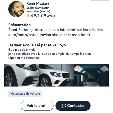
Remi Meziani
Sellier Garnisseur
Wattrelos (Plouys)
4,9/5
(19 avis)
Présentation
Étant Sellier garnisseur, je sais intervenir sur les selleries
auto/moto/bateau/avion ainsi que le mobilier et
tapisserie /secteur médicale Je suis également
préparateur en detailing auto/moto/bateau/avion
Dernier avis laissé par Mika : 5/5
Carrosserie, vitre teintées véhicule, vitrophanie ( vitre
Il y a plus de 6 mois
je ne pas affaire avec lui suite son emploi du temps.il a bien
teintées sur les vitres des maisons, douche,... ) ppf,
répondu ma demande.
covering, traitement céramique Automobile/ moto/
bateau/ salle d'eau/ baie vitré/ velux/....
Nettoyage de voiture
Voir le profil
Contacter