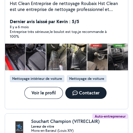
Hst Clean Entreprise de nettoyage Roubaix Hst Clean
est une entreprise de nettoyage professionnel et
particulier basée sur Roubaix, intervenant dans un rayon
de 50 km. Nous proposons des prestations de
Dernier avis laissé par Kevin : 5/5
nettoyage efficaces, rapides et soignées, adaptées à
Il y a 6 mois
Entreprise très sérieuse,le boulot est top,je recommande à
tous les besoins. Nettoyage auto & moto (intérieur,
100%
sièges, moquettes, plastiques, extérieur, nettoyage
haute pression, lavage a la main, vapeur, shampouinage,
finition pinceaux jusque dans les moindre recoin selon la
formule choisis) Nettoyage appartement & maison
Nettoyage fin de chantier Nettoyage canapés, matelas,
tapis (taches, odeurs, acariens) Nettoyage bureaux &
locaux commerciaux Conciergerie et airbnb Utilisation
Nettoyage intérieur de voiture
Nettoyage de voiture
de matériel professionnel, résultat visible dès la
première intervention. Devis gratuit Intervention rapide
Travail sérieux. Roubaix / Mouscron + 50 km
Voir le profil
Contacter
Auto-entrepreneur
Souchart Champion (VITRECLAIR)
Laveur de vitre
Mons-en-Barœul (Louis XIV)