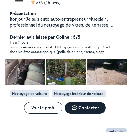
5/5
(16 avis)
Présentation
Bonjour Je suis auto auto-entrepreneur vitreclair ,
professionnel du nettoyage de vitres, de terrasse,
shampoing moquette (nettoyage de canapé, tapis,
siège auto, moquette) Sérieux, travail soigner et rapide,
Dernier avis laissé par Coline : 5/5
ponctuel et à l'écoute de mes clients. J'interviens
Il y a 9 jours
Je recommande vivement ! Nettoyage de ma voiture qui était
auprès des particuliers et des professionnels pour
dans un état catastrophique (poils de chiens, terres, siège
redonner de la propreté et de la brillance à vos espaces
tâché…) il a été ponctuel, consciencieux et très sérieux! Ma
et véhicules dans 59 et 62 veuillez me contacter sur
voiture est comme neuve
insta (vitreclairpro)
Nettoyage de voiture
Nettoyage intérieur de voiture
Voir le profil
Contacter
Particulier