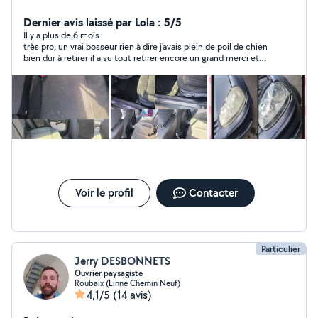
Déplacement a domicile / lieu de travail / sur place /
etc.. Zéro six - soixante trois - quatre.vingt cinq -
Dernier avis laissé par Lola : 5/5
quatre.vingt quinze - dix huit
Il y a plus de 6 mois
très pro, un vrai bosseur rien à dire j'avais plein de poil de chien
bien dur à retirer il a su tout retirer encore un grand merci et
c'est avec plaisir que je le recommande
Voir le profil
Contacter
Particulier
Jerry DESBONNETS
Ouvrier paysagiste
Roubaix (Linne Chemin Neuf)
4,1/5
(14 avis)