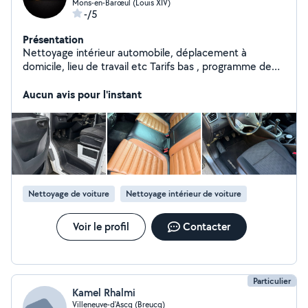
Mons-en-Barœul (Louis XIV)
-/5
Présentation
Nettoyage intérieur automobile, déplacement à
domicile, lieu de travail etc Tarifs bas , programme de
fidélité , nettoyage sur mesure en fonction de la
demande du client.
Aucun avis pour l'instant
Nettoyage de voiture
Nettoyage intérieur de voiture
Voir le profil
Contacter
Particulier
Kamel Rhalmi
Villeneuve-d'Ascq (Breucq)