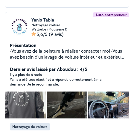
Auto-entrepreneur
Yanis Tabla
Nettoyage voiture
Wattrelos (Mousserie 1)
3,6/5
(9 avis)
Présentation
-Vous avez de la peinture à réaliser contacter moi -Vous
avez besoin d'un lavage de voiture intérieur et extérieur
contacter moi -vous avez besoin de laver votre canapé
tapis etc contacter moi - vous avez besoin de louer une
Dernier avis laissé par Aboudou : 4/5
shampouineuse karcher, un karsher de haut pression
Il y a plus de 6 mois
Yanis a été très réactif et a répondu correctement à ma
contacter moi Vous avez bepsin
demande. Je le recommande.
Nettoyage de voiture