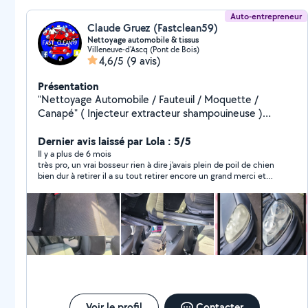
Auto-entrepreneur
Claude Gruez (Fastclean59)
Nettoyage automobile & tissus
Villeneuve-d'Ascq (Pont de Bois)
4,6/5
(9 avis)
Présentation
"Nettoyage Automobile / Fauteuil / Moquette /
Canapé" ( Injecteur extracteur shampouineuse )
Déplacement a domicile / lieu de travail / sur place /
etc.. Zéro six - soixante trois - quatre.vingt cinq -
Dernier avis laissé par Lola : 5/5
quatre.vingt quinze - dix huit
Il y a plus de 6 mois
très pro, un vrai bosseur rien à dire j'avais plein de poil de chien
bien dur à retirer il a su tout retirer encore un grand merci et
c'est avec plaisir que je le recommande
Voir le profil
Contacter