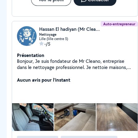
Auto-entrepreneur
Hassan El hadiyan (Mr Cleano)
Nettoyage
Lille (lille centre 5)
-/5
Présentation
Bonjour, Je suis fondateur de Mr Cleano, entreprise
dans le nettoyage professionnel. Je nettoie maisons,
bureaux, voitures, canapés, moquettes, vitres, fin de
chantier Travail soigné, ponctuel, produits de qualité,
Aucun avis pour l'instant
tarifs clairs. Basé à Lille je me déplace dans toute la
région. Contactez-moi pour un devis gratuit ou une
intervention rapide !