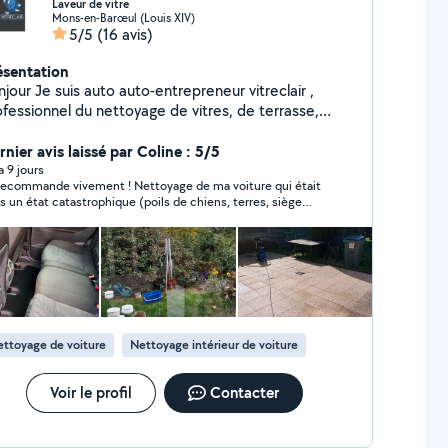
Laveur de vitre
Mons-en-Barœul (Louis XIV)
5/5
(16 avis)
ésentation
to auto-entrepreneur vitreclair ,
ofessionnel du nettoyage de vitres, de terrasse,
ampoing moquette (nettoyage de canapé, tapis,
ge auto, moquette) Sérieux, travail soigner et
nier avis laissé par Coline : 5/5
ide, ponctuel et à l'écoute de mes clients.
 a 9 jours
recommande vivement ! Nettoyage de ma voiture qui était
nterviens auprès des particuliers et des
s un état catastrophique (poils de chiens, terres, siège
ofessionnels pour redonner de la propreté et de la
hé…) il a été ponctuel, consciencieux et très sérieux! Ma
llance à vos espaces et véhicules dans 59 et 62
ture est comme neuve
illez me contacter sur insta (vitreclairpro)
ttoyage de voiture
Nettoyage intérieur de voiture
Voir le profil
Contacter