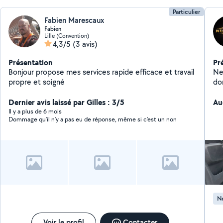
Particulier
Fabien Marescaux
Fabien
Lille (Convention)
4,3/5
(3 avis)
Présentation
Pr
Bonjour propose mes services rapide efficace et travail
Ne
propre et soigné
domic
fid
Dernier avis laissé par Gilles : 3/5
de
Au
Il y a plus de 6 mois
Dommage qu’il n’y a pas eu de réponse, même si c’est un non
Ne
Voir le profil
Contacter