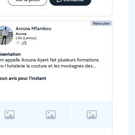
Particulier
Arouna Mfambou
Arouna
Lille (Lannoy)
-/5
ésentation
pelle Arouna Ayant fait plusieurs formations
ns l hotelerie la couture et les montagnes des
ntages des meubles, je souhaite d avantages faire
 petits travaux chez des particuliers qui auront
cun avis pour l'instant
besoin Bien cordialement