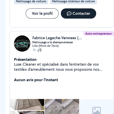
Nettoyage de voiture
Nettoyage intérieur de voiture
Voir le profil
Contacter
Auto-entrepreneur
Fabrice Lagache-Vanwaes (Luxe Cleaner)
Nettoyage a la shampouineuse
Lille (Mont de Terre)
-/5
Présentation
Luxe Cleaner et spécialisé dans l'entretien de vos
textiles d'ameublement nous vous proposons nos
services de qualité faite confiance à l'expertise Luxe
Cleaner. Nous intervenons de façon ponctuelle ou
Aucun avis pour l'instant
régulière. Réponse rapide, devis gratuit & prix
compétitif Nos Service Canapé Tapis Chaise Matelas
Siège de voiture ...