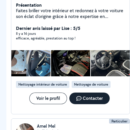
Présentation
Faites briller votre intérieur et redonnez à votre voiture
son éclat d'origine grâce à notre expertise en
nettoyage ! -Nettoyage Auto - Textile - Mobiliers ️ -
Déplacement à domicile en haut de France -Devis &
Dernier avis laissé par Lise : 5/5
Rdv en message Retrouver moi sur tout les réseaux (
Il y a 16 jours
efficace, agréable, prestation au top !
TikTok,Snapchat,insta ) : washautolille Des problème
avec le site AlloVoisins parfois je ne peut pas répondre
à vos messages , veuillez me contacter sur mes
réseaux sociaux
Nettoyage intérieur de voiture
Nettoyage de voiture
Voir le profil
Contacter
Particulier
Amel Mel