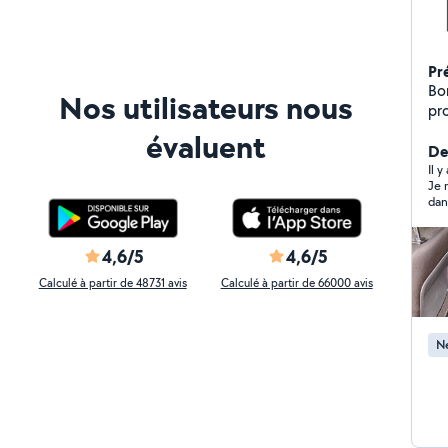
Pr
Bonjour Je suis au
Nos utilisateurs nous
pr
sh
évaluent
siè
Der
rap
Il y
Je 
J'i
dan
pr
tâc
bri
voi
veu
4,6/5
4,6/5
Calculé à partir de 48731 avis
Calculé à partir de 66000 avis
Ne