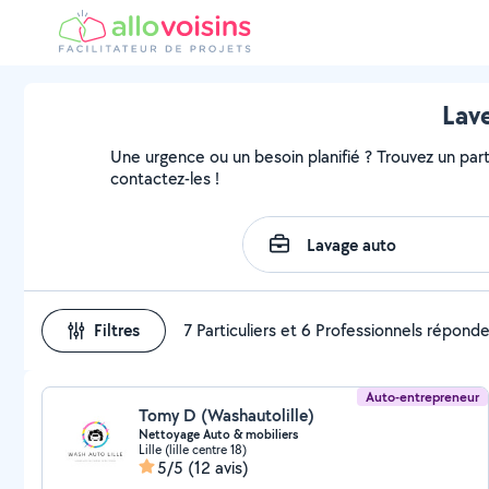
Lave
Une urgence ou un besoin planifié ? Trouvez un parti
contactez-les !
Filtres
7 Particuliers et 6 Professionnels répond
Auto-entrepreneur
Tomy D (Washautolille)
Nettoyage Auto & mobiliers ️
Lille (lille centre 18)
5/5
(12 avis)