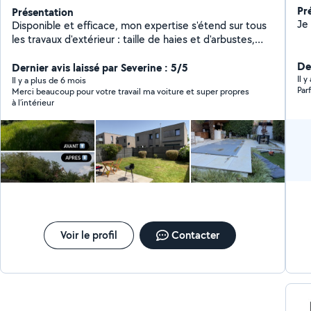
Pr
Présentation
Disponible et efficace, mon expertise s'étend sur tous
les travaux d'extérieur : taille de haies et d'arbustes,
débroussaillage, tonte, élagage et nettoyage à haute
Der
pression. Je suis associé à une entreprise de jardinage,
Dernier avis laissé par Severine : 5/5
Il 
ce qui me permet d'avoir du matériel de professionnel.
Il y a plus de 6 mois
Par
Merci beaucoup pour votre travail ma voiture et super propres
N'hésitez pas à me contacter par la messagerie
à l’intérieur
allovoisins ou téléphone, affiché sur mon profil. Merci
de me joindre des photos et le plus d'informations
possible. Aussi, je peux me déplacer pour faire des
devis.
Voir le profil
Contacter