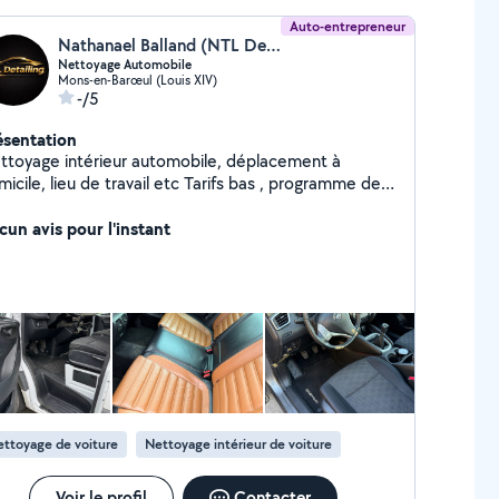
Auto-entrepreneur
Nathanael Balland (NTL Detailing)
Nettoyage Automobile
Mons-en-Barœul (Louis XIV)
-/5
ésentation
ttoyage intérieur automobile, déplacement à
ile, lieu de travail etc Tarifs bas , programme de
élité , nettoyage sur mesure en fonction de la
mande du client.
cun avis pour l'instant
ttoyage de voiture
Nettoyage intérieur de voiture
Voir le profil
Contacter