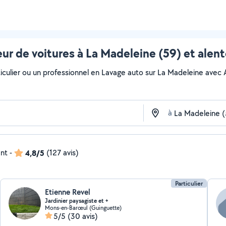
ur de voitures à La Madeleine (59) et alen
culier ou un professionnel en Lavage auto sur La Madeleine avec All
à
ent
-
4,8/5
(127 avis)
Particulier
Etienne Revel
Jardinier paysagiste et +
Mons-en-Barœul (Guinguette)
5/5
(30 avis)