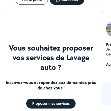
Pr
Vous souhaitez proposer
Je m ap
da
vos services de Lavage
mo
des
Au
auto ?
Inscrivez-vous et répondez aux demandes près
de chez vous !
Proposer mes services