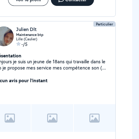
formatique depuis peu après obtention du diplôme
 système et réseaux .
todidacte de nature je suis polyvalent et ouvert à
ute proposition. N'hésitez pas Merci
Particulier
Julien Dlt
Maintenance btp
Lille (Caulier)
-/5
ésentation
jours je suis un jeune de 18ans qui travaille dans le
p je propose mes service mes compétence son (
nture, enduit , homme à tout faire je fait aussi du
rdinage à mes heure perdu )
cun avis pour l'instant