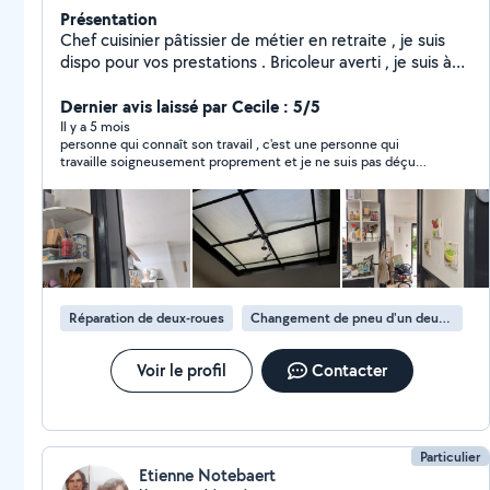
Présentation
Chef cuisinier pâtissier de métier en retraite , je suis
dispo pour vos prestations . Bricoleur averti , je suis à
l'aise dans le montage des meubles, agencement de
placard , construction de dressing , réparation de votre
Dernier avis laissé par Cecile : 5/5
cyclo , je peux également vous dépanner en électricité,
Il y a 5 mois
personne qui connaît son travail , c'est une personne qui
plomberie, papier peints , placo, peintures, enduits,
travaille soigneusement proprement et je ne suis pas déçu
menuiserie, jardin et même le montage et l'entretien
d'avoir contacté cette personne qui a rattrapé le travail mal fait
de votre piscine . Bien outillé je suis a votre disposition
d'une personne qui est sur allô voisin je recommande vraiment
a moindre cout ...
Michel
Réparation de deux-roues
Changement de pneu d'un deux-roues
Voir le profil
Contacter
Particulier
Etienne Notebaert