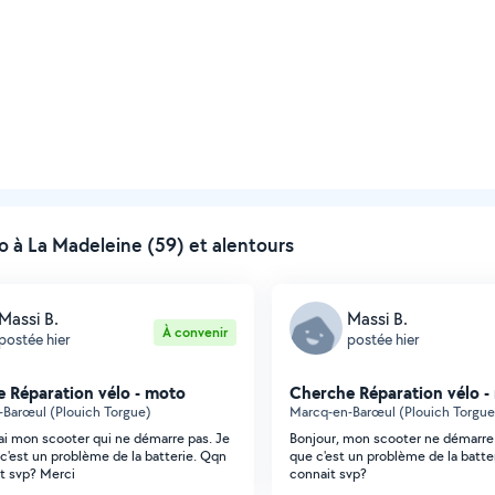
à La Madeleine (59) et alentours
Massi B.
Massi B.
À convenir
postée hier
postée hier
 Réparation vélo - moto
Cherche Réparation vélo -
Barœul (Plouich Torgue)
Marcq-en-Barœul (Plouich Torgue
j'ai mon scooter qui ne démarre pas. Je
Bonjour, mon scooter ne démarre 
 c'est un problème de la batterie. Qqn
que c'est un problème de la batter
it svp? Merci
connait svp?