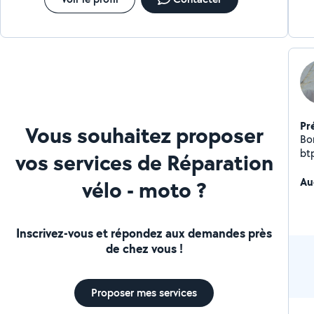
in
TSSR pour sécurisation
Au
to
Pr
Vous souhaitez proposer
Bon
bt
vos services de Réparation
pei
ja
Au
vélo - moto ?
Inscrivez-vous et répondez aux demandes près
de chez vous !
Proposer mes services