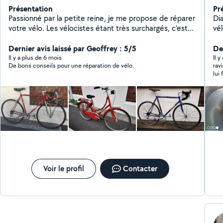
Présentation
Pr
Passionné par la petite reine, je me propose de réparer
Diagnosti
votre vélo. Les vélocistes étant très surchargés, c'est
vé
une alternative pour reprendre la route rapidement.
Devis devant le vélo. Services proposés : Tout sauf
Dernier avis laissé par Geoffrey : 5/5
Der
moteurs ...
Il y a plus de 6 mois
Il 
De bons conseils pour une réparation de vélo.
rav
lui
Voir le profil
Contacter