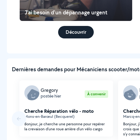
J'ai besoin d'un dépannage urgent
Découvrir
Dernières demandes pour Mécaniciens scooter/moto 
Gregory
À convenir
postée hier
Cherche Réparation vélo - moto
Cherche
Mons-en-Barœul (Becquerel)
Marcq-en-
Bonjour, je cherche une personne pour repérer
Bonjour, 
la crevaison d'une roue arrière d'un vélo cargo
crois que
s'y conna