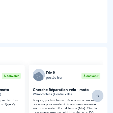
Eric B.
À convenir
À convenir
postée hier
 moto
Cherche Réparation vélo - moto
)
Wambrechies (Centre Ville)
pas. Je crois
Bonjour, je cherche un mécanicien ou un voisin
ie. Qqn s'y
bricoleur pour m'aider à réparer une crevaison
sur mon scooter 50 cc 4 temps (Mia). C'est la
roue arrière, avec un petit trou d'environ 2-5