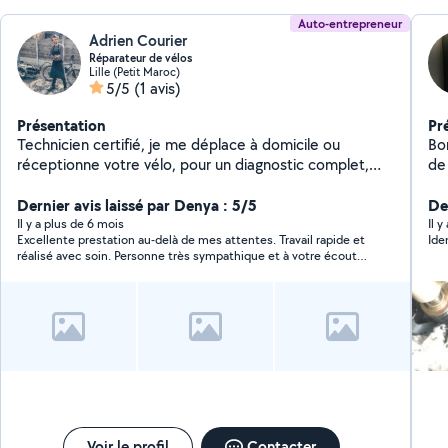
Auto-entrepreneur
Adrien Courier
Réparateur de vélos
Lille (Petit Maroc)
5/5
(1 avis)
Présentation
Pr
Technicien certifié, je me déplace à domicile ou
Bo
réceptionne votre vélo, pour un diagnostic complet,
de
une révision ou tout type d'intervention pièce incluse :
et
changement de plaquette de frein, câble, dévoilage de
Dernier avis laissé par Denya : 5/5
je 
De
roue, changement de chaine, pose de ruban de cintre,
tr
Il y a plus de 6 mois
Il 
Excellente prestation au-delà de mes attentes. Travail rapide et
Ide
purge de frein hydraulique Shinano ainsi que tout type
ou
réalisé avec soin. Personne très sympathique et à votre écoute.
de montage d'élément sur votre vélo, comprenant la
po
Encore merci!! Je le recommande !!
pose de kit complet pour transformer votre vélo
po
préféré en vélo électrique
ré
mé
su
pa
de
au
tr
pr
Voir le profil
Contacter