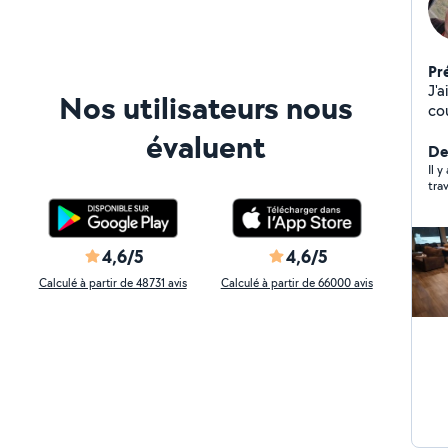
Pr
J'
Nos utilisateurs nous
cou
dis
évaluent
Der
Il y
tra
4,6/5
4,6/5
Calculé à partir de 48731 avis
Calculé à partir de 66000 avis