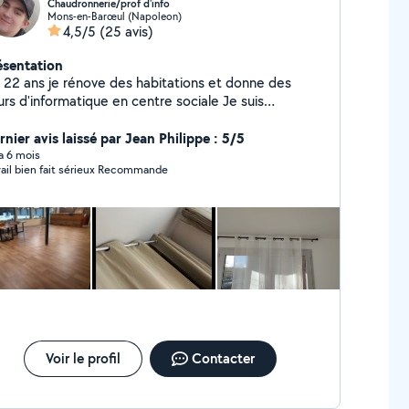
Chaudronnerie/prof d'info
Mons-en-Barœul (Napoleon)
4,5/5
(25 avis)
ésentation
ai 22 ans je rénove des habitations et donne des
rs d'informatique en centre sociale Je suis
ponible pour les petits et grands travaux
nier avis laissé par Jean Philippe : 5/5
 a 6 mois
vail bien fait sérieux Recommande
Voir le profil
Contacter