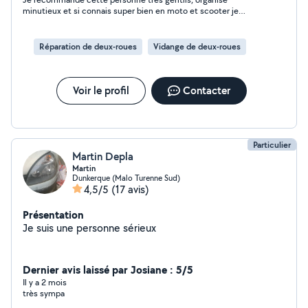
minutieux et si connais super bien en moto et scooter je
referais appelle à c'est service s'en hésitation merci beaucoup
Nabil pour la réparation et les explications pour l’entretien de
mon scooter
Réparation de deux-roues
Vidange de deux-roues
Voir le profil
Contacter
Particulier
Martin Depla
Martin
Dunkerque (Malo Turenne Sud)
4,5/5
(17 avis)
Présentation
Je suis une personne sérieux
Dernier avis laissé par Josiane : 5/5
Il y a 2 mois
très sympa