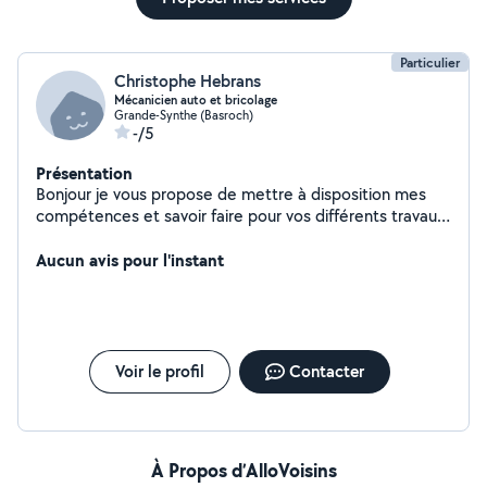
Particulier
Christophe Hebrans
Mécanicien auto et bricolage
Grande-Synthe (Basroch)
-/5
Présentation
Bonjour je vous propose de mettre à disposition mes
compétences et savoir faire pour vos différents travaux
à réalisé que ce soit en mécanique auto moto Je réalise
Aucun avis pour l'instant
aussi travaux btp et tp Tapisserie peinture placo etc
Voir le profil
Contacter
À Propos d’AlloVoisins