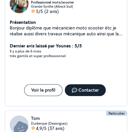
Professionnel moto/scooter
Grande-Synthe (Albeck Sud)
5/5
(2 avis)
Présentation
Bonjour diplôme que mécanicien moto scooter étc je
réalise aussi divers travaux mécanique auto ainsi que la
peinture aide au déménagement travaux immobiliers
n'hésitez pas à me contacter si besoin
Dernier avis laissé par Younes : 5/5
Il y a plus de 6 mois
très gentils et super professionnel
Voir le profil
Contacter
Particulier
Tom
Dunkerque (Dessinguez)
4,9/5
(37 avis)