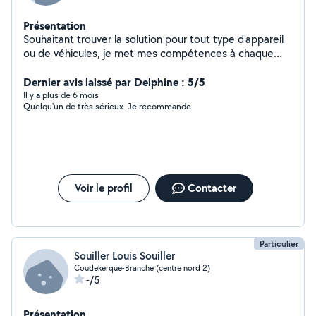
Présentation
Souhaitant trouver la solution pour tout type d'appareil
ou de véhicules, je met mes compétences à chaque
personne désireuse de faire des économies. L'entraide
et l'esprit de rendre service sont des adjectifs qui me
Dernier avis laissé par Delphine : 5/5
qualifient.
Il y a plus de 6 mois
Quelqu'un de très sérieux. Je recommande
Voir le profil
Contacter
Particulier
Souiller Louis Souiller
Coudekerque-Branche (centre nord 2)
-/5
Présentation