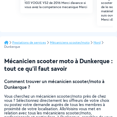
103 VOGUE VS2 de 2016 Merci d'avance si
scooter 50
vous avez la competence mecanique Merci
de le recev
matériel né
suis ouvert
Merci d'av
Prestations de services
Mécaniciens scooter/moto
Nord
Dunkerque
Mécanicien scooter moto à Dunkerque :
tout ce qu’il faut savoir
Comment trouver un mécanicien scooter/moto à
Dunkerque ?
Vous cherchez un mécanicien scooter/moto près de chez
vous ? Sélectionnez directement les offreurs de votre choix
ou postez votre demande auprès de tous les membres à
proximité de votre localisation. AlloVoisins vous met en
relation avec tous les mécaniciens scooter/moto,