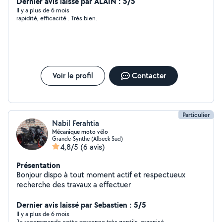
Dernier avis laissé par ALAIN : 5/5
autres électricité n hésitez pas à me contacter
Il y a plus de 6 mois
rapidité, efficacité . Trés bien.
Voir le profil
Contacter
Particulier
Nabil Ferahtia
Mécanique moto vélo
Grande-Synthe (Albeck Sud)
4,8/5
(6 avis)
Présentation
Bonjour dispo à tout moment actif et respectueux
recherche des travaux a effectuer
Dernier avis laissé par Sebastien : 5/5
Il y a plus de 6 mois
Je recommande cette personne très gentils, organisé