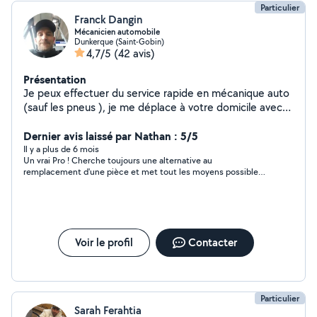
Particulier
Franck Dangin
Mécanicien automobile
Dunkerque (Saint-Gobin)
4,7/5
(42 avis)
Présentation
Je peux effectuer du service rapide en mécanique auto
(sauf les pneus ), je me déplace à votre domicile avec
des prix bas. Je me déplace également le dimanche et
jour férié.
Dernier avis laissé par Nathan : 5/5
Il y a plus de 6 mois
Un vrai Pro ! Cherche toujours une alternative au
remplacement d'une pièce et met tout les moyens possible
pour réparer avant de changer ! Monsieur très gentil et
incomparable à la concurence en terme de tarifs. Je n'irai plus
chez aucun garage maintenant que je le connais ! Foncez les
yeux fermés !
Voir le profil
Contacter
Particulier
Sarah Ferahtia