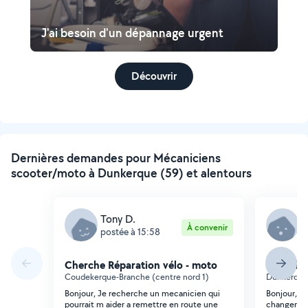
J'ai besoin d'un dépannage urgent
Découvrir
Dernières demandes pour Mécaniciens
scooter/moto à Dunkerque (59) et alentours
Tony D.
A
À convenir
postée à 15:58
p
Cherche Réparation vélo - moto
Cherche 
Coudekerque-Branche (centre nord 1)
Dunkerque
Bonjour, Je recherche un mecanicien qui
Bonjour, j'
pourrait m aider a remettre en route une
changer l'