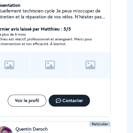
ésentation
ellement technicien cycle Je peux m'occuper de
ntretien et la réparation de vos vélos. N'hésiter pas à
envoyer par message une photo de votre vélo avec
 préférence la réparation à effectuer où le problème
rnier avis laissé par Matthieu : 5/5
e vous avez pu détecter. Je reviendrais vers vous
y a plus de 6 mois
hieu est réactif, professionnel et arrangeant. Merci pour
sez rapidement avec un devis Merci d'avance
 intervention et ton efficacité. À bientot.
Voir le profil
Contacter
Particulier
Quentin Deroch