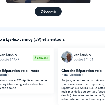
Découvrir
à Lys-lez-Lannoy (59) et alentours
Van Minh N.
Van Minh N.
À convenir
postée à 17:47
postée à 11:53
 Réparation vélo - moto
Cherche Réparation vélo -
nderie)
Hem (Lionderie)
'ai un scooter 125 Aprilia en panne du
Bonjour, je recherche un mécanic
renoy à tourcoing, est-ce dans tes
(particulier ou autoentrepreneur)
A ton écoute
réparation sur Aprilia 125. La batt
mais plus de jus au contact (aucu
de clic). Probable problème de fil,
relais. Intervention à Tourcoing o