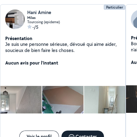
Particulier
Hani Amine
Milas
Tourcoing (epideme)
-/5
Pr
Présentation
Bon
Je suis une personne sérieuse, dévoué qui aime aider,
n'
soucieux de bien faire les choses.
Au
Aucun avis pour l'instant
Voir le profil
Contacter