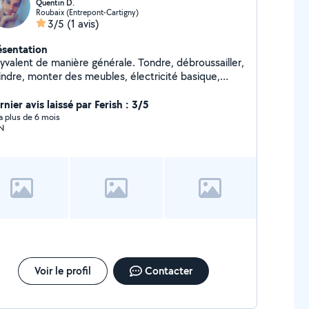
Quentin D.
Roubaix (Entrepont-Cartigny)
3/5
(1 avis)
ésentation
lyvalent de manière générale. Tondre, débroussailler,
indre, monter des meubles, électricité basique,
ttoyage véhicule, vidange de voiture/moto, etc...
nier avis laissé par Ferish : 3/5
y a plus de 6 mois
N
Voir le profil
Contacter