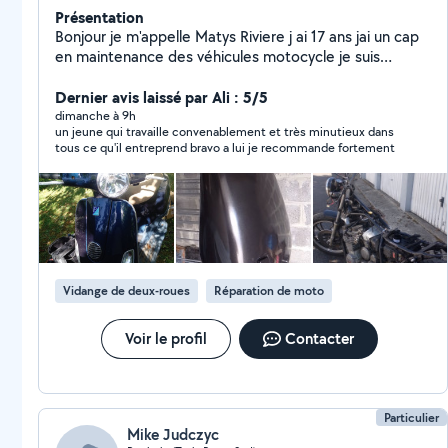
Présentation
Bonjour je m'appelle Matys Riviere j ai 17 ans jai un cap
en maintenance des véhicules motocycle je suis
actuellement entrain de passer mon bac pro dans la
même filière et je peux vous aider pour plusieurs
Dernier avis laissé par Ali : 5/5
choses comme tout se qui et jardinage ou encore pour
dimanche à 9h
un jeune qui travaille convenablement et très minutieux dans
des déménagements ou entretien sur moto ou vélo
tous ce qu'il entreprend bravo a lui je recommande fortement
comme vidange plus changement de filtre nettoyage
carbu changement de pièce changement plaquette de
frein ect ect... Je fais tous sa contre un petit billet pour
financer ma mobylette et mon bsr je suis dispo le
weekend le mercredi aprem et le vendredi n'hésitez
pas a me contacter pour plus d'informations.
Vidange de deux-roues
Réparation de moto
Voir le profil
Contacter
Particulier
Mike Judczyc