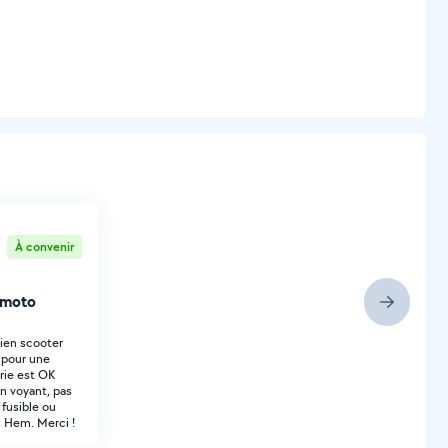
À convenir
 moto
ien scooter
 pour une
erie est OK
n voyant, pas
 fusible ou
u Hem. Merci !