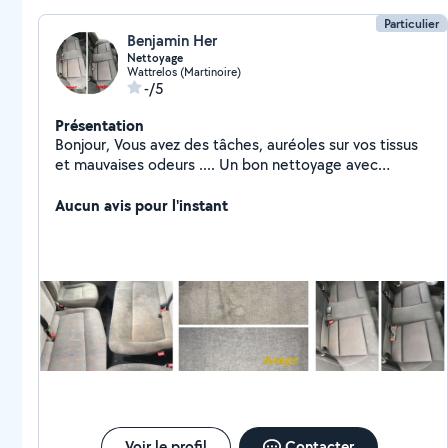
Particulier
Benjamin Her
Nettoyage
Wattrelos (Martinoire)
-/5
Présentation
Bonjour, Vous avez des tâches, auréoles sur vos tissus
et mauvaises odeurs .... Un bon nettoyage avec
shampouineuse et de bons produits feras un grand
bien et ravivera les couleurs de vos tissus.
Aucun avis pour l'instant
Canapé,sièges de voiture,chaise,fauteuil et autres.
Pour plus d'information en message Merci.
Voir le profil
Contacter