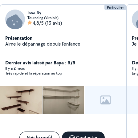
Particulier
Issa Sy
Tourcoing (Virolois)
4,8/5
(13 avis)
Présentation
Pr
Aime le dépannage depuis l'enfance
Dernier avis laissé par Baya : 5/5
Der
Il y a 2 mois
Il 
Très rapide et la réparation au top
Le 
Voir le profil
Contacter