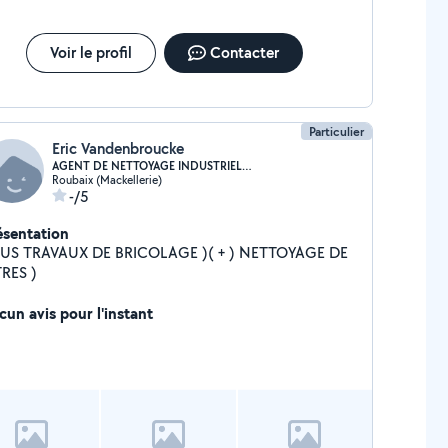
Voir le profil
Contacter
Particulier
Eric Vandenbroucke
AGENT DE NETTOYAGE INDUSTRIEL ( 20 ANS )( EXP ..
Roubaix (Mackellerie)
-/5
ésentation
 TRAVAUX DE BRICOLAGE )( + ) NETTOYAGE DE
TRES )
cun avis pour l'instant