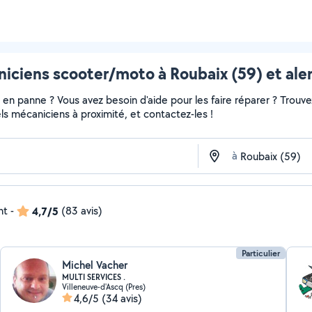
iciens scooter/moto à Roubaix (59) et ale
en panne ? Vous avez besoin d'aide pour les faire réparer ? Trouvez
nels mécaniciens à proximité, et contactez-les !
à
nt
-
4,7/5
(83 avis)
Particulier
Michel Vacher
MULTI SERVICES .
Villeneuve-d'Ascq (Pres)
4,6/5
(34 avis)