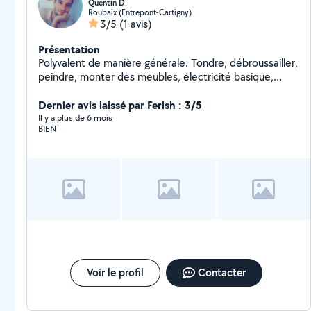
Quentin D.
Roubaix (Entrepont-Cartigny)
3/5
(1 avis)
Présentation
Polyvalent de manière générale. Tondre, débroussailler,
peindre, monter des meubles, électricité basique,
nettoyage véhicule, vidange de voiture/moto, etc...
Dernier avis laissé par Ferish : 3/5
Il y a plus de 6 mois
BIEN
Voir le profil
Contacter