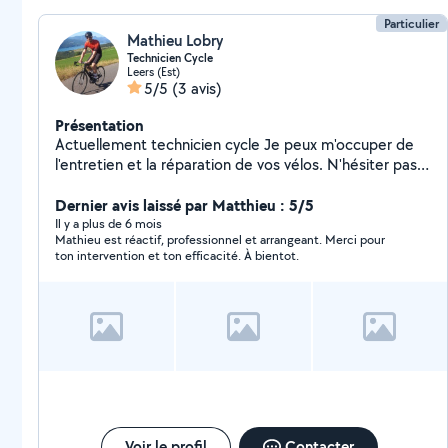
Particulier
Mathieu Lobry
Technicien Cycle
Leers (Est)
5/5
(3 avis)
Présentation
Actuellement technicien cycle Je peux m'occuper de
l'entretien et la réparation de vos vélos. N'hésiter pas à
m'envoyer par message une photo de votre vélo avec
de préférence la réparation à effectuer où le problème
Dernier avis laissé par Matthieu : 5/5
que vous avez pu détecter. Je reviendrais vers vous
Il y a plus de 6 mois
Mathieu est réactif, professionnel et arrangeant. Merci pour
assez rapidement avec un devis Merci d'avance
ton intervention et ton efficacité. À bientot.
Voir le profil
Contacter