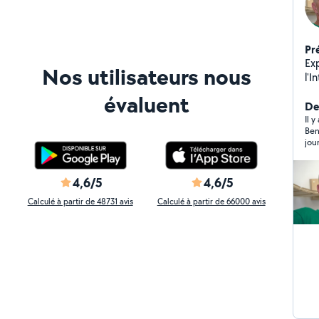
Pr
Ex
Nos utilisateurs nous
l'I
de
évaluent
Je
De
co
Il 
Ben
la
jou
vél
de 
4,6/5
4,6/5
Calculé à partir de 48731 avis
Calculé à partir de 66000 avis