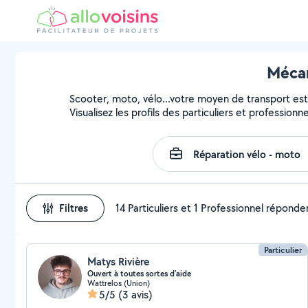
Mécan
Scooter, moto, vélo...votre moyen de transport est 
Visualisez les profils des particuliers et profession
Filtres
14 Particuliers et 1 Professionnel réponde
Particulier
Matys Rivière
Ouvert à toutes sortes d'aide
Wattrelos (Union)
5/5
(3 avis)