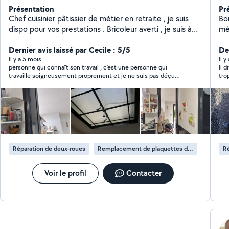
Présentation
Pr
Chef cuisinier pâtissier de métier en retraite , je suis
Bonjour, Je vous
dispo pour vos prestations . Bricoleur averti , je suis à
mé
l'aise dans le montage des meubles, agencement de
l'e
placard , construction de dressing , réparation de votre
Dernier avis laissé par Cecile : 5/5
an
Der
cyclo , je peux également vous dépanner en électricité,
da
Il y a 5 mois
Il 
personne qui connaît son travail , c'est une personne qui
Il d
plomberie, papier peints , placo, peintures, enduits,
si
travaille soigneusement proprement et je ne suis pas déçu
trop
menuiserie, jardin et même le montage et l'entretien
ré
d'avoir contacté cette personne qui a rattrapé le travail mal fait
apr
de votre piscine . Bien outillé je suis a votre disposition
panne. Je suis à votr
d'une personne qui est sur allô voisin je recommande vraiment
mai
a moindre cout ...
ré
Michel
rép
à v
de
d’a
d'a
dir
To
mér
Je
Réparation de deux-roues
Remplacement de plaquettes de freins de deux-roues
Ré
pas
inte
at
Voir le profil
Contacter
que