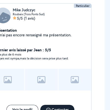
Particulier
Mike Judczyc
Roubaix (Trois Ponts Sud)
5/5
(1 avis)
ésentation
Je n'ai pas encore renseigné ma présentation.
nier avis laissé par Jean : 5/5
y a plus de 6 mois
gars est sympa,mais la décision sera prise plus tard.
Voir le profil
Contacter