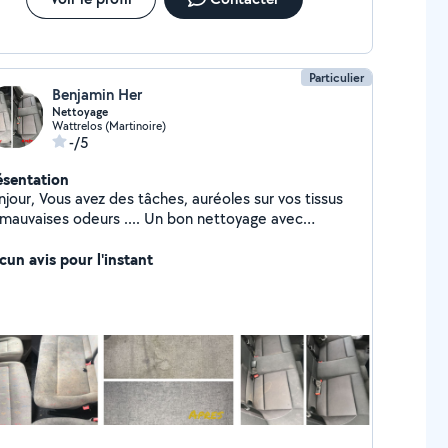
Particulier
Benjamin Her
Nettoyage
Wattrelos (Martinoire)
-/5
ésentation
 des tâches, auréoles sur vos tissus
uvaises odeurs .... Un bon nettoyage avec
ampouineuse et de bons produits feras un grand
n et ravivera les couleurs de vos tissus.
cun avis pour l'instant
napé,sièges de voiture,chaise,fauteuil et autres.
ur plus d'information en message Merci.