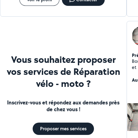
Pr
Vous souhaitez proposer
Bonjour, Vous avez
et ma
vos services de Réparation
sh
bie
Au
vélo - moto ?
Ca
Po
Inscrivez-vous et répondez aux demandes près
de chez vous !
Proposer mes services