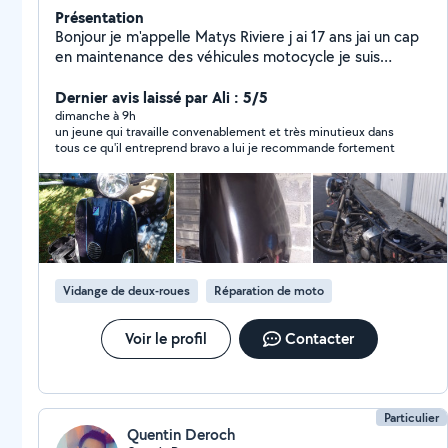
Présentation
Bonjour je m'appelle Matys Riviere j ai 17 ans jai un cap
en maintenance des véhicules motocycle je suis
actuellement entrain de passer mon bac pro dans la
même filière et je peux vous aider pour plusieurs
Dernier avis laissé par Ali : 5/5
choses comme tout se qui et jardinage ou encore pour
dimanche à 9h
un jeune qui travaille convenablement et très minutieux dans
des déménagements ou entretien sur moto ou vélo
tous ce qu'il entreprend bravo a lui je recommande fortement
comme vidange plus changement de filtre nettoyage
carbu changement de pièce changement plaquette de
frein ect ect... Je fais tous sa contre un petit billet pour
financer ma mobylette et mon bsr je suis dispo le
weekend le mercredi aprem et le vendredi n'hésitez
pas a me contacter pour plus d'informations.
Vidange de deux-roues
Réparation de moto
Voir le profil
Contacter
Particulier
Quentin Deroch