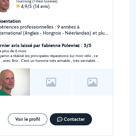
Tourcoing (Tilleul-Guisnes)
4,9/5
(14 avis)
ésentation
périences professionnelles : 9 années à
nternational (Anglais - Hongrois - Néerlandais) et plus
 17 années dans le Secteur Bancaire et Assurance.
 vous accompagne dans les domaines suivants :
rnier avis laissé par Fabienne Polewiez : 5/5
nseils en gestion de patrimoine + apprentissage en
y a plus de 6 mois
jamin a réalisé les principales réparations sur mon vélo , ce
ngues étrangères business + co-voiturage + réparation
r , avec Brio . C’est un homme très aimable , très serviable et
os + couture.
très bons conseils
Voir le profil
Contacter