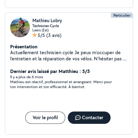
Particulier
Mathieu Lobry
Technicien Cycle
Leers (Est)
5/5
(3 avis)
Présentation
Actuellement technicien cycle Je peux m'occuper de
l'entretien et la réparation de vos vélos. N'hésiter pas à
m'envoyer par message une photo de votre vélo avec
de préférence la réparation à effectuer où le problème
Dernier avis laissé par Matthieu : 5/5
que vous avez pu détecter. Je reviendrais vers vous
Il y a plus de 6 mois
Mathieu est réactif, professionnel et arrangeant. Merci pour
assez rapidement avec un devis Merci d'avance
ton intervention et ton efficacité. À bientot.
Voir le profil
Contacter