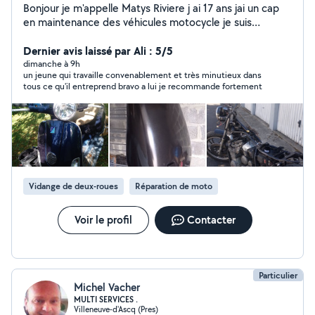
Bonjour je m'appelle Matys Riviere j ai 17 ans jai un cap
en maintenance des véhicules motocycle je suis
actuellement entrain de passer mon bac pro dans la
même filière et je peux vous aider pour plusieurs choses
Dernier avis laissé par Ali : 5/5
comme tout se qui et jardinage ou encore pour des
dimanche à 9h
un jeune qui travaille convenablement et très minutieux dans
déménagements ou entretien sur moto ou vélo comme
tous ce qu'il entreprend bravo a lui je recommande fortement
vidange plus changement de filtre nettoyage carbu
changement de pièce changement plaquette de frein
ect ect... Je fais tous sa contre un petit billet pour
financer ma mobylette et mon bsr je suis dispo le
weekend le mercredi aprem et le vendredi n'hésitez pas
a me contacter pour plus d'informations.
Vidange de deux-roues
Réparation de moto
Voir le profil
Contacter
Particulier
Michel Vacher
MULTI SERVICES .
Villeneuve-d'Ascq (Pres)