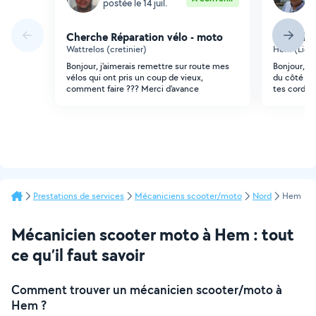
postée le 14 juil.
p
Cherche Réparation vélo - moto
Cherche 
Wattrelos (cretinier)
Hem (Liond
Bonjour, j'aimerais remettre sur route mes
Bonjour, j'
vélos qui ont pris un coup de vieux,
du côté du
comment faire ??? Merci d'avance
tes cordes
Prestations de services
Mécaniciens scooter/moto
Nord
Hem
Mécanicien scooter moto à Hem : tout
ce qu’il faut savoir
Comment trouver un mécanicien scooter/moto à
Hem ?