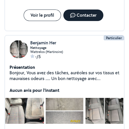
Voir le profil
Contacter
Particulier
Benjamin Her
Nettoyage
Wattrelos (Martinoire)
-/5
Présentation
Bonjour, Vous avez des tâches, auréoles sur vos tissus et
mauvaises odeurs .... Un bon nettoyage avec
shampouineuse et de bons produits feras un grand bien
et ravivera les couleurs de vos tissus. Canapé,sièges de
Aucun avis pour l'instant
voiture,chaise,fauteuil et autres. Pour plus d'information
en message Merci.