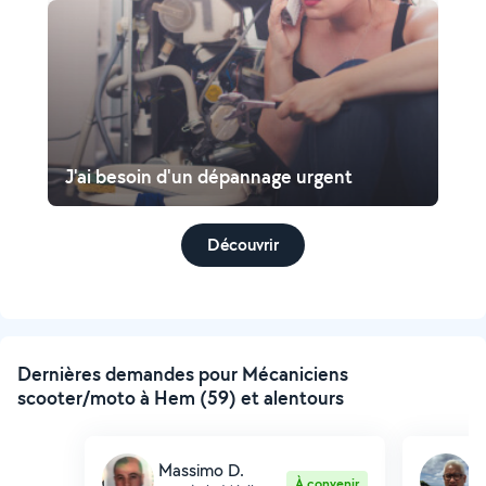
J'ai besoin d'un dépannage urgent
Découvrir
Dernières demandes pour Mécaniciens
scooter/moto à Hem (59) et alentours
Massimo D.
V
À convenir