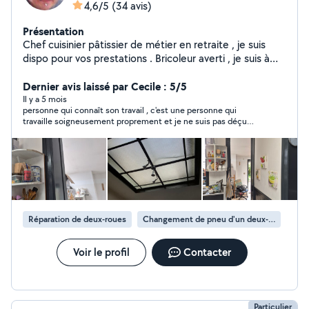
4,6/5
(34 avis)
Présentation
Chef cuisinier pâtissier de métier en retraite , je suis
dispo pour vos prestations . Bricoleur averti , je suis à
l'aise dans le montage des meubles, agencement de
placard , construction de dressing , réparation de votre
Dernier avis laissé par Cecile : 5/5
cyclo , je peux également vous dépanner en électricité,
Il y a 5 mois
personne qui connaît son travail , c'est une personne qui
plomberie, papier peints , placo, peintures, enduits,
travaille soigneusement proprement et je ne suis pas déçu
menuiserie, jardin et même le montage et l'entretien de
d'avoir contacté cette personne qui a rattrapé le travail mal fait
votre piscine . Bien outillé je suis a votre disposition a
d'une personne qui est sur allô voisin je recommande vraiment
moindre cout ...
Michel
Réparation de deux-roues
Changement de pneu d'un deux-roues
Voir le profil
Contacter
Particulier