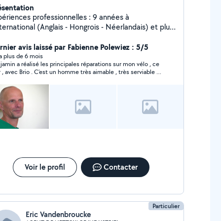
ésentation
périences professionnelles : 9 années à
nternational (Anglais - Hongrois - Néerlandais) et plus
 17 années dans le Secteur Bancaire et Assurance.
 vous accompagne dans les domaines suivants :
rnier avis laissé par Fabienne Polewiez : 5/5
nseils en gestion de patrimoine + apprentissage en
y a plus de 6 mois
jamin a réalisé les principales réparations sur mon vélo , ce
ngues étrangères business + co-voiturage + réparation
r , avec Brio . C’est un homme très aimable , très serviable et
os + couture.
très bons conseils
Voir le profil
Contacter
Particulier
Eric Vandenbroucke