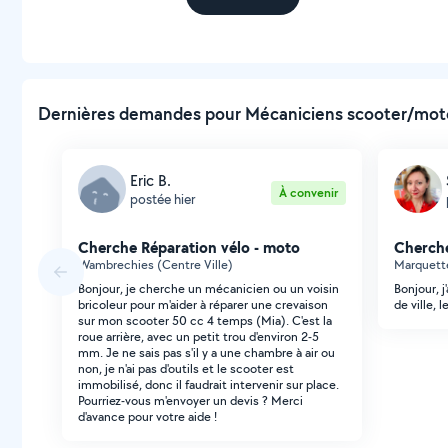
Dernières demandes pour Mécaniciens scooter/moto
Eric B.
À convenir
postée hier
Cherche Réparation vélo - moto
Cherche
Wambrechies (Centre Ville)
Marquette-
Bonjour, je cherche un mécanicien ou un voisin
Bonjour, j
bricoleur pour m'aider à réparer une crevaison
de ville, 
sur mon scooter 50 cc 4 temps (Mia). C'est la
roue arrière, avec un petit trou d'environ 2-5
mm. Je ne sais pas s'il y a une chambre à air ou
non, je n'ai pas d'outils et le scooter est
immobilisé, donc il faudrait intervenir sur place.
Pourriez-vous m'envoyer un devis ? Merci
d'avance pour votre aide !