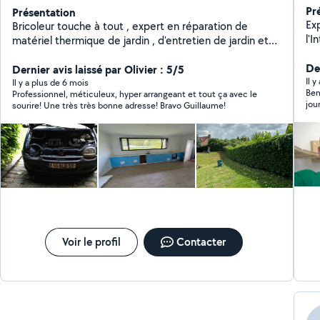
Pr
Présentation
Ex
Bricoleur touche à tout , expert en réparation de
l'I
matériel thermique de jardin , d'entretien de jardin et
de
de réparation dans la maison
Je
De
Dernier avis laissé par Olivier : 5/5
co
Il 
Il y a plus de 6 mois
Ben
Professionnel, méticuleux, hyper arrangeant et tout ça avec le
la
jou
sourire! Une très très bonne adresse! Bravo Guillaume!
vél
de 
Voir le profil
Contacter