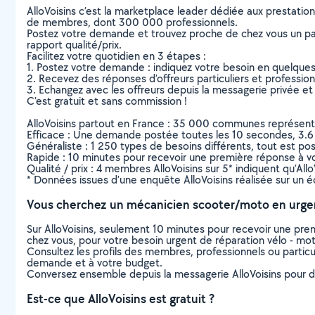
AlloVoisins c’est la marketplace leader dédiée aux prestatio
de membres, dont 300 000 professionnels.
Postez votre demande et trouvez proche de chez vous un parti
rapport qualité/prix.
Facilitez votre quotidien en 3 étapes :
1. Postez votre demande : indiquez votre besoin en quelque
2. Recevez des réponses d’offreurs particuliers et professio
3. Echangez avec les offreurs depuis la messagerie privée et 
C’est gratuit et sans commission !
AlloVoisins partout en France : 35 000 communes représentées 
Efficace : Une demande postée toutes les 10 secondes, 3.6
Généraliste : 1 250 types de besoins différents, tout est poss
Rapide : 10 minutes pour recevoir une première réponse à 
Qualité / prix : 4 membres AlloVoisins sur 5* indiquent qu’All
* Données issues d’une enquête AlloVoisins réalisée sur un é
Vous cherchez un mécanicien scooter/moto en urge
Sur AlloVoisins, seulement 10 minutes pour recevoir une p
chez vous, pour votre besoin urgent de réparation vélo - mo
Consultez les profils des membres, professionnels ou particuli
demande et à votre budget.
Conversez ensemble depuis la messagerie AlloVoisins pour de
Est-ce que AlloVoisins est gratuit ?