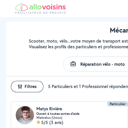
Mécan
Scooter, moto, vélo...votre moyen de transport est 
Visualisez les profils des particuliers et profession
Filtres
5 Particuliers et 1 Professionnel réponden
Particulier
Matys Rivière
Ouvert à toutes sortes d'aide
Wattrelos (Union)
5/5
(3 avis)