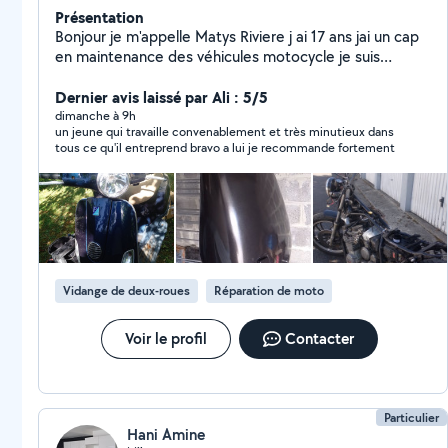
Présentation
Bonjour je m'appelle Matys Riviere j ai 17 ans jai un cap
en maintenance des véhicules motocycle je suis
actuellement entrain de passer mon bac pro dans la
même filière et je peux vous aider pour plusieurs
Dernier avis laissé par Ali : 5/5
choses comme tout se qui et jardinage ou encore pour
dimanche à 9h
un jeune qui travaille convenablement et très minutieux dans
des déménagements ou entretien sur moto ou vélo
tous ce qu'il entreprend bravo a lui je recommande fortement
comme vidange plus changement de filtre nettoyage
carbu changement de pièce changement plaquette de
frein ect ect... Je fais tous sa contre un petit billet pour
financer ma mobylette et mon bsr je suis dispo le
weekend le mercredi aprem et le vendredi n'hésitez
pas a me contacter pour plus d'informations.
Vidange de deux-roues
Réparation de moto
Voir le profil
Contacter
Particulier
Hani Amine