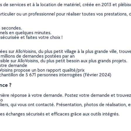
ns de services et à la location de matériel, créée en 2013 et plébi
culier ou un professionnel pour réaliser toutes vos prestations, d
s secondes.
nnels en quelques minutes.
sécurisée et faites votre choix !
sur AlloVoisins, du plus petit village à la plus grande ville, tro
 millions de demandes postées par an
ible sur AlloVoisins, du plus petit besoin aux plus grands projets.
votre demande
oVoisins propose un bon rapport qualité/prix
chantillon de 5 671 personnes interrogées (Février 2024)
nce ?
remière réponse à votre demande. Postez votre demande et trouve
to
ers, qui vous ont contacté. Présentation, photos de réalisation, exp
s échanges sécurisés et efficaces grâce aux outils intégrés.